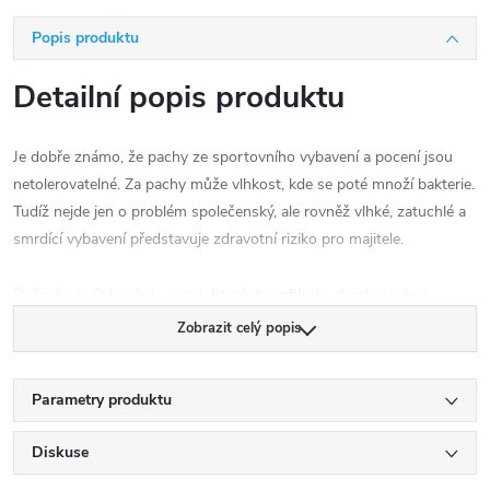
Popis produktu
Detailní popis produktu
Je dobře známo, že pachy ze sportovního vybavení a pocení jsou
netolerovatelné. Za pachy může vlhkost, kde se poté množí bakterie.
Tudíž nejde jen o problém společenský, ale rovněž vlhké, zatuchlé a
smrdící vybavení představuje zdravotní riziko pro majitele.
Řešením je Odor Aid -
sprej, který dezinfikuje, deodorizuje a
parfémuje veškeré sportovní vybavení.
Od rukavic, přes obuv až po
Zobrazit celý popis
helmy.
Ideální na vše, co přišlo do styku s potem a není možné to
vyprat.
Vhodné pro vyznavače bojových sportů, tenisty, fotbalisty,
Parametry produktu
hokejisty, golfisty, atd.
Diskuse
Udržuj své sportovní vybavení zdravotně nezávadné a čisté
pomocí tohoto postřikovače Odor Aid.