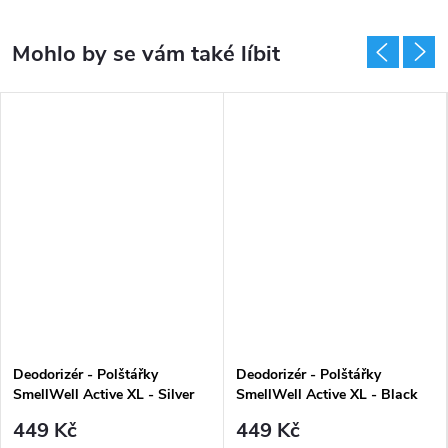
Vyrobeno kanadským výrobcem s historií od roku 1993.
Odor Aid se svým jedinečným patentovaným vzorcem bojuje proti
vývoji mikrobů zodpovědných za vlhkost a pachy. Bez fosfátů, 100
% recyklovatelné, patentovaný obal a rozprašovač, bezpečnostní
pojistka.
Je to snadné: aplikuje se přímo na sportovní vybavení bez
oplachování. Lze použít na jakékoliv neporézní povrchy, např. i kliky,
žíněnky, apod.
Klinicky testováno, že eliminuje:
Deodorizér - Polštářky
Deodorizér - Polštářky
Viry: Human coronavirus, SARS associated coronavirus,
SmellWell Active XL - Silver
SmellWell Active XL - Black
6N_UENZATYPE0&1RAZIL, Norwalk, Respiratory Syncytial
Grey (2ks)
Stone (2ks)
449 Kč
449 Kč
Virus (RSV), Herpes Simplex Virus Types 1&2