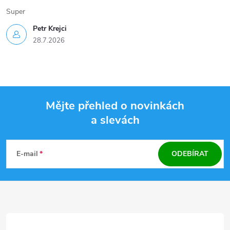
Super
Petr Krejci
28.7.2026
Mějte přehled o novinkách
a slevách
Z
á
E-mail
ODEBÍRAT
p
a