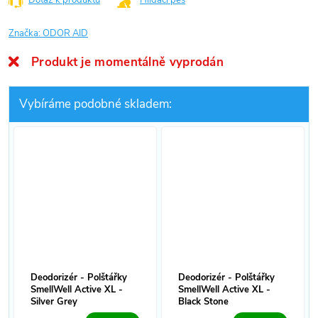
Dotaz k produktu
Hlídací pes
Značka:
ODOR AID
Produkt je momentálně vyprodán
Vybíráme podobné skladem:
Deodorizér - Polštářky
Deodorizér - Polštářky
SmellWell Active XL -
SmellWell Active XL -
Silver Grey
Black Stone