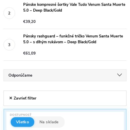
Pánske kompresné šortky Vale Tudo Venum Santa Muerte
5.0 – Deep Black/Gold
€39,20
Pánsky rashguard – funkčné tričko Venum Santa Muerte
5.0 – s dlhým rukávom – Deep Black/Gold
€61,09
R
Odporúčame
a
Najlacnejšie
V
✕ Zavrieť filter
Najdrahšie
d
ý
Najpredávanejšie
e
DOSTUPNOSŤ
p
Abecedne
Všetko
Na sklade