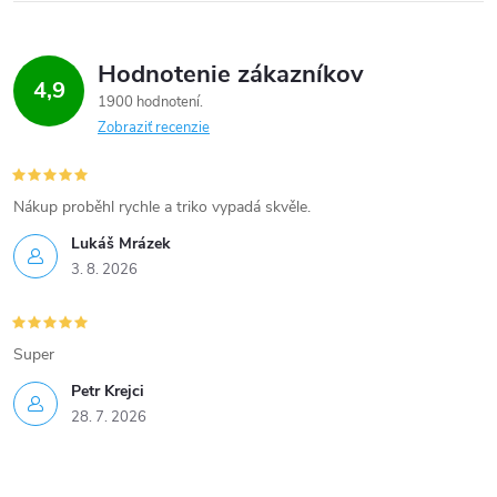
p
r
Hodnotenie zákazníkov
4,9
v
1900 hodnotení
Zobraziť recenzie
k
y
Nákup proběhl rychle a triko vypadá skvěle.
v
Lukáš Mrázek
ý
3. 8. 2026
p
Super
i
Petr Krejci
s
28. 7. 2026
u