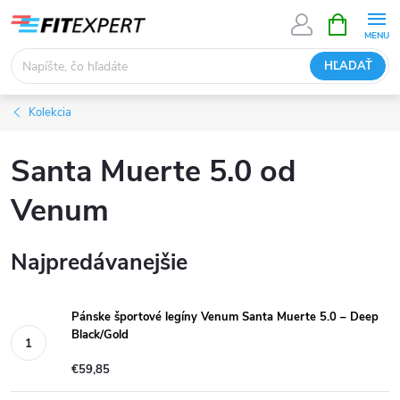
Prejsť
NÁKUPN
KOŠÍK
na
obsah
HĽADAŤ
Kolekcia
Santa Muerte 5.0 od
Venum
Najpredávanejšie
Pánske športové legíny Venum Santa Muerte 5.0 – Deep
Black/Gold
€59,85