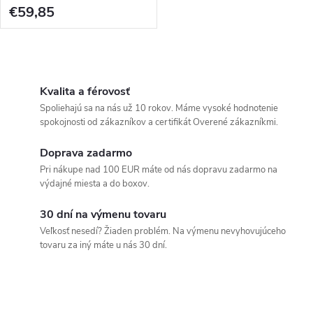
Black/Gold
€59,85
O
v
Kvalita a férovosť
Spoliehajú sa na nás už 10 rokov. Máme vysoké hodnotenie
l
spokojnosti od zákazníkov a certifikát Overené zákazníkmi.
á
Doprava zadarmo
Pri nákupe nad 100 EUR máte od nás dopravu zadarmo na
d
výdajné miesta a do boxov.
a
30 dní na výmenu tovaru
c
Veľkosť nesedí? Žiaden problém. Na výmenu nevyhovujúceho
tovaru za iný máte u nás 30 dní.
i
e