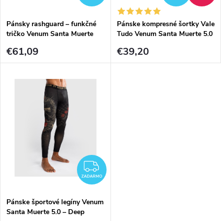
t
o
Pánsky rashguard – funkčné
Pánske kompresné šortky Vale
o
tričko Venum Santa Muerte
Tudo Venum Santa Muerte 5.0
v
5.0 – s dlhým rukávom – Deep
– Deep Black/Gold
v
€61,09
€39,20
Black/Gold
ZADARMO
ZADARMO
Pánske športové legíny Venum
Santa Muerte 5.0 – Deep