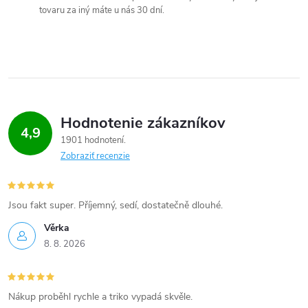
c
tovaru za iný máte u nás 30 dní.
i
e
p
r
Hodnotenie zákazníkov
4,9
v
1901 hodnotení
Zobraziť recenzie
k
y
Jsou fakt super. Příjemný, sedí, dostatečně dlouhé.
v
Věrka
ý
8. 8. 2026
p
Nákup proběhl rychle a triko vypadá skvěle.
i