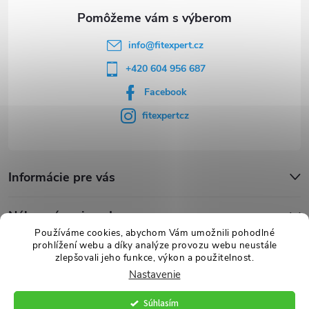
i
e
info
@
fitexpert.cz
+420 604 956 687
Facebook
fitexpertcz
Informácie pre vás
Nákupný sprievodca
Používáme cookies, abychom Vám umožnili pohodlné
prohlížení webu a díky analýze provozu webu neustále
Novinky
zlepšovali jeho funkce, výkon a použitelnost.
Nastavenie
Súhlasím
Copyright 2026
FITexpert.cz
. Všetky práva vyhradené.