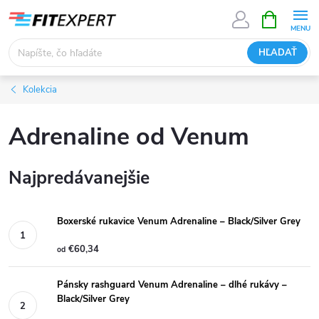
Prejsť
NÁKUPN
KOŠÍK
na
obsah
HĽADAŤ
Kolekcia
Adrenaline od Venum
Najpredávanejšie
Boxerské rukavice Venum Adrenaline – Black/Silver Grey
€60,34
od
Pánsky rashguard Venum Adrenaline – dlhé rukávy –
Black/Silver Grey