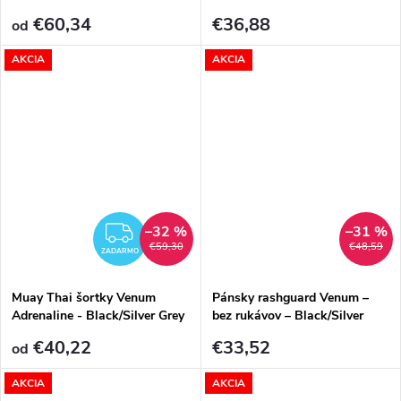
Black/Silver Grey
€60,34
€36,88
od
AKCIA
AKCIA
–32 %
–31 %
ZADARMO
€59,30
€48,59
ZADARMO
Muay Thai šortky Venum
Pánsky rashguard Venum –
Adrenaline - Black/Silver Grey
bez rukávov – Black/Silver
Grey
€40,22
€33,52
od
AKCIA
AKCIA