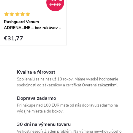
€48,59
Rashguard Venum
ADRENALINE – bez rukávov –
Red
€31,77
O
v
Kvalita a férovosť
Spoliehajú sa na nás už 10 rokov. Máme vysoké hodnotenie
l
spokojnosti od zákazníkov a certifikát Overené zákazníkmi.
á
Doprava zadarmo
Pri nákupe nad 100 EUR máte od nás dopravu zadarmo na
d
výdajné miesta a do boxov.
a
30 dní na výmenu tovaru
Veľkosť nesedí? Žiaden problém. Na výmenu nevyhovujúceho