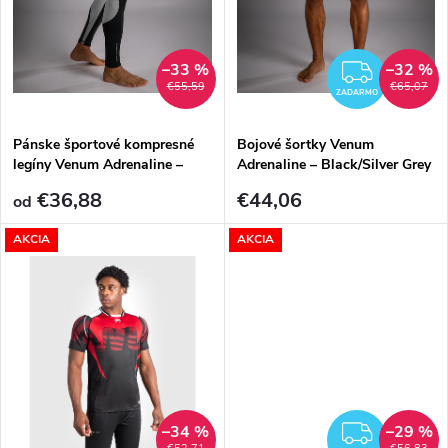
k
t
t
–33 %
–32 %
ZADA
o
€55,59
€65,07
ZADARMO
o
v
Pánske športové kompresné
Bojové šortky Venum
v
legíny Venum Adrenaline –
Adrenaline – Black/Silver Grey
Black/Silver Grey
€36,88
€44,06
od
AKCIA
AKCIA
–34 %
–29 %
ZADA