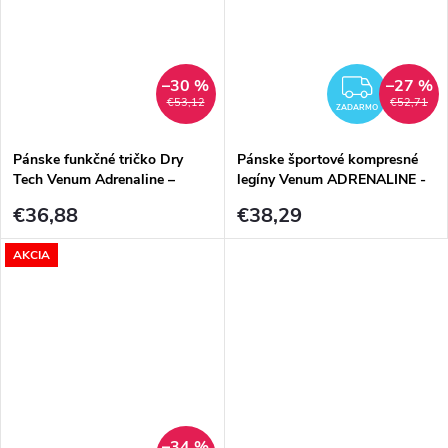
–30 %
–27 %
ZADA
€53,12
€52,71
ZADARMO
Pánske funkčné tričko Dry
Pánske športové kompresné
Tech Venum Adrenaline –
legíny Venum ADRENALINE -
Black/Silver Grey
Red
€36,88
€38,29
AKCIA
–34 %