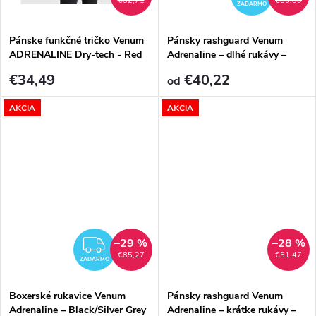
€52,71
€56,83
ZADARMO
Pánske funkčné tričko Venum
Pánsky rashguard Venum
ADRENALINE Dry-tech - Red
Adrenaline – dlhé rukávy –
Black/Silver Grey
€34,49
€40,22
od
AKCIA
AKCIA
–29 %
–28 %
ZADARMO
€85,27
€51,47
ZADARMO
Boxerské rukavice Venum
Pánsky rashguard Venum
Adrenaline – Black/Silver Grey
Adrenaline – krátke rukávy –