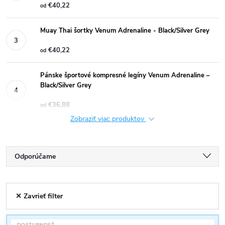
€40,22
od
Muay Thai šortky Venum Adrenaline - Black/Silver Grey
€40,22
od
Pánske športové kompresné legíny Venum Adrenaline –
Black/Silver Grey
€36,88
od
Zobraziť viac produktov
R
Odporúčame
a
Najlacnejšie
V
✕ Zavrieť filter
Najdrahšie
d
ý
Najpredávanejšie
DOSTUPNOSŤ