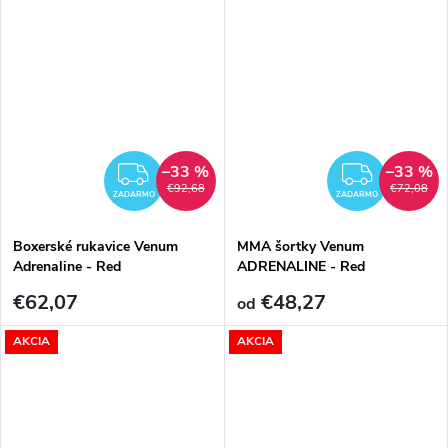
–33 %
–33 %
ZADARMO
ZADA
€92,68
€72,08
ZADARMO
ZADARMO
Boxerské rukavice Venum
MMA šortky Venum
Adrenaline - Red
ADRENALINE - Red
€62,07
€48,27
od
AKCIA
AKCIA