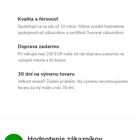
O
v
Kvalita a férovosť
Spoliehajú sa na nás už 10 rokov. Máme vysoké hodnotenie
l
spokojnosti od zákazníkov a certifikát Overené zákazníkmi.
á
Doprava zadarmo
Pri nákupe nad 100 EUR máte od nás dopravu zadarmo na
d
výdajné miesta a do boxov.
a
30 dní na výmenu tovaru
c
Veľkosť nesedí? Žiaden problém. Na výmenu nevyhovujúceho
tovaru za iný máte u nás 30 dní.
i
e
p
r
Hodnotenie zákazníkov