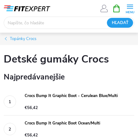
Prejsť
NÁKUPN
KOŠÍK
na
obsah
HĽADAŤ
Topánky Crocs
Detské gumáky Crocs
Najpredávanejšie
Crocs Bump It Graphic Boot - Cerulean Blue/Multi
€56,42
Crocs Bump It Graphic Boot Ocean/Multi
€56,42