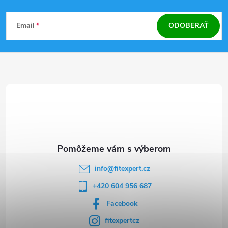
Z
Email
ODOBERAŤ
á
p
ä
t
i
e
info
@
fitexpert.cz
+420 604 956 687
Facebook
fitexpertcz