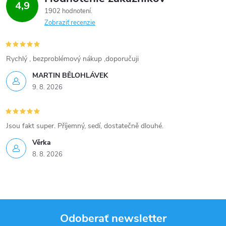
4,9
v
1902 hodnotení
Zobraziť recenzie
k
y
Rychlý , bezproblémový nákup ,doporučuji
v
MARTIN BĚLOHLÁVEK
ý
9. 8. 2026
p
Jsou fakt super. Příjemný, sedí, dostatečně dlouhé.
i
Věrka
s
8. 8. 2026
u
Odoberať newsletter