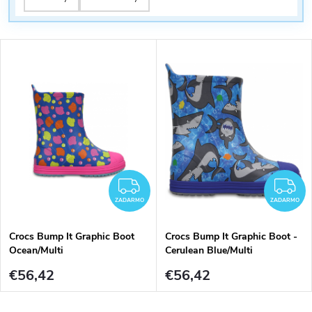
r
o
o
d
d
u
u
k
k
t
t
ZADARMO
Z
o
ZADARMO
ZADARMO
o
v
Crocs Bump It Graphic Boot
Crocs Bump It Graphic Boot -
v
Ocean/Multi
Cerulean Blue/Multi
€56,42
€56,42