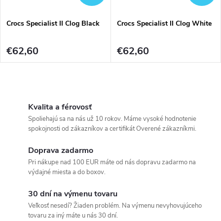
Crocs Specialist II Clog Black
Crocs Specialist II Clog White
€62,60
€62,60
O
v
Kvalita a férovosť
Spoliehajú sa na nás už 10 rokov. Máme vysoké hodnotenie
l
spokojnosti od zákazníkov a certifikát Overené zákazníkmi.
á
Doprava zadarmo
Pri nákupe nad 100 EUR máte od nás dopravu zadarmo na
d
výdajné miesta a do boxov.
a
30 dní na výmenu tovaru
c
Veľkosť nesedí? Žiaden problém. Na výmenu nevyhovujúceho
tovaru za iný máte u nás 30 dní.