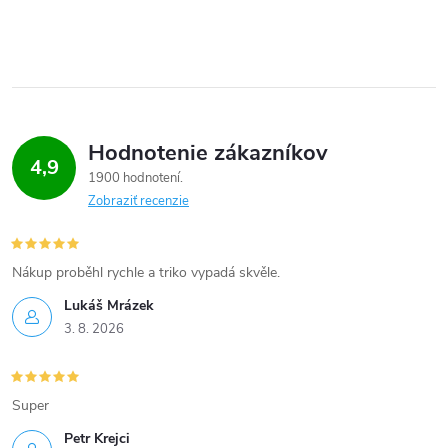
i
e
p
r
Hodnotenie zákazníkov
4,9
v
1900 hodnotení
Zobraziť recenzie
k
y
Nákup proběhl rychle a triko vypadá skvěle.
v
Lukáš Mrázek
ý
3. 8. 2026
p
Super
i
Petr Krejci