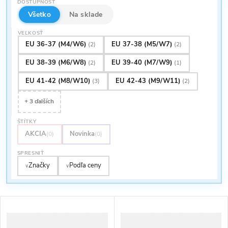
e
DOSTUPNOSŤ
p
Abecedne
Všetko
Na sklade
n
VEĽKOSŤ
i
EU 36-37 (M4/W6)
EU 37-38 (M5/W7)
(2)
(2)
i
EU 38-39 (M6/W8)
EU 39-40 (M7/W9)
(2)
(1)
s
e
EU 41-42 (M8/W10)
EU 42-43 (M9/W11)
(3)
(2)
p
+ 3 ďalších
p
r
ŠTÍTKY
r
AKCIA
Novinka
(0)
(0)
o
SPRESNIŤ
o
Značky
Podľa ceny
d
∨
∨
d
u
u
k