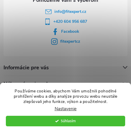
e
info
@
fitexpert.cz
+420 604 956 687
Facebook
fitexpertcz
Informácie pre vás
Nákupný sprievodca
Používáme cookies, abychom Vám umožnili pohodlné
prohlížení webu a díky analýze provozu webu neustále
Novinky
zlepšovali jeho funkce, výkon a použitelnost.
Nastavenie
Súhlasím
Copyright 2026
FITexpert.cz
. Všetky práva vyhradené.