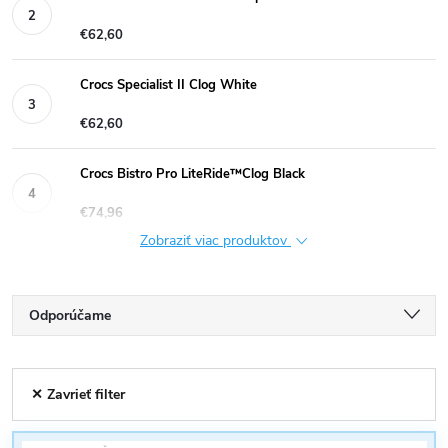
€62,60
Crocs Specialist II Clog White
€62,60
Crocs Bistro Pro LiteRide™Clog Black
€74,96
Zobraziť viac produktov
R
Odporúčame
a
Najlacnejšie
V
✕ Zavrieť filter
Najdrahšie
d
ý
Najpredávanejšie