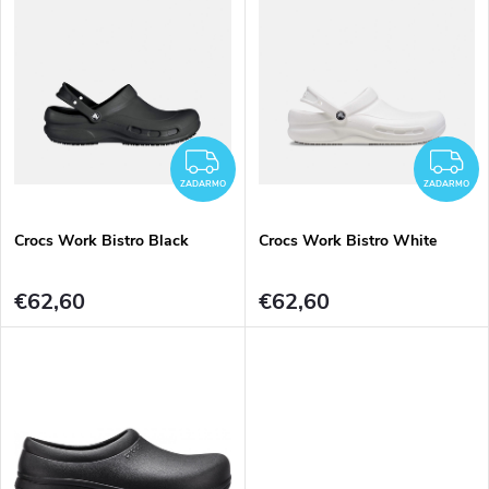
k
t
t
o
o
v
ZADARMO
Z
v
ZADARMO
ZADARMO
Crocs Work Bistro Black
Crocs Work Bistro White
€62,60
€62,60