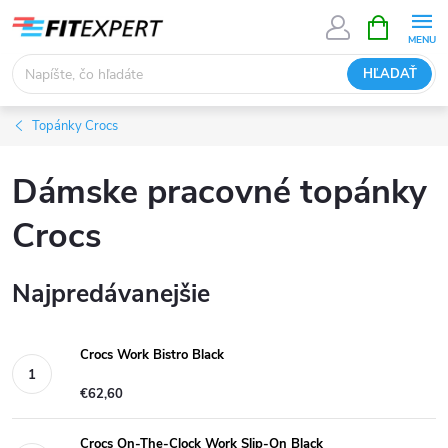
Prejsť
NÁKUPN
KOŠÍK
na
obsah
HĽADAŤ
Topánky Crocs
Dámske pracovné topánky
Crocs
Najpredávanejšie
Crocs Work Bistro Black
€62,60
Crocs On-The-Clock Work Slip-On Black