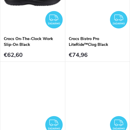
ZADARMO
Z
ZADARMO
ZADARMO
Crocs On-The-Clock Work
Crocs Bistro Pro
Slip-On Black
LiteRide™Clog Black
€62,60
€74,96
ZADARMO
Z
ZADARMO
ZADARMO