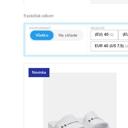
a
9
položiek celkom
d
V
DOSTUPNOSŤ
VEĽKOSŤ
e
(EU) 40
(E
(1)
Všetko
Na sklade
ý
EUR 40 (US 7,5)
(1
n
p
i
i
Novinka
e
s
p
p
r
r
o