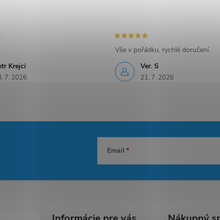
Vše v pořádku, rychlé doručení.
tr Krejci
Ver. S
. 7. 2026
21. 7. 2026
Email
Informácie pre vás
Nákupný sp