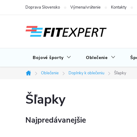
Prejsť
Doprava Slovensko
Výmena/vrátenie
Kontakty
na
obsah
Bojové športy
Oblečenie
Šp
Oblečenie
Doplnky k oblečeniu
Šľapky
Domov
Šľapky
Najpredávanejšie