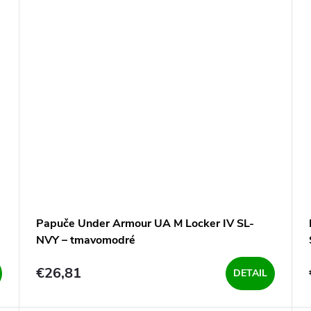
Papuče Under Armour UA M Locker IV SL-
NVY – tmavomodré
€26,81
DETAIL