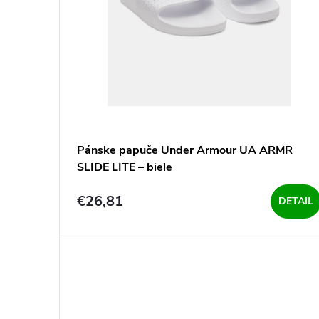
o
d
d
u
u
k
k
t
t
Pánske papuče Under Armour UA ARMR
o
SLIDE LITE – biele
o
v
€26,81
DETAIL
v