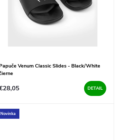
Papuče Venum Classic Slides - Black/White
čierne
€28,05
DETAIL
Novinka