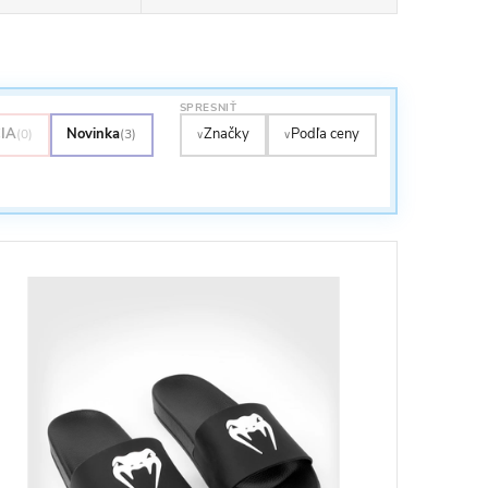
SPRESNIŤ
IA
Novinka
Značky
Podľa ceny
(0)
(3)
∨
∨