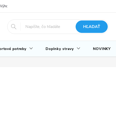
Výhody nákupu u nás
Hodnotenie obchodu
Novinky
Blog
HĽADAŤ
ortové potreby
Doplnky stravy
NOVINKY