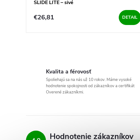
SLIDE LITE – sivé
€26,81
DETAIL
O
v
Kvalita a férovosť
l
Spoliehajú sa na nás už 10 rokov. Máme vysoké
hodnotenie spokojnosti od zákazníkov a certifikát
á
Overené zákazníkmi.
d
a
c
Hodnotenie zákazníkov