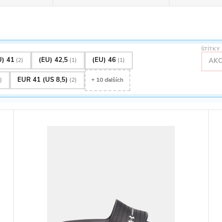
ŠTÍTKY
U) 41
(EU) 42,5
(EU) 46
(2)
(1)
(1)
AKC
EUR 41 (US 8,5)
)
(2)
+ 10 ďalších