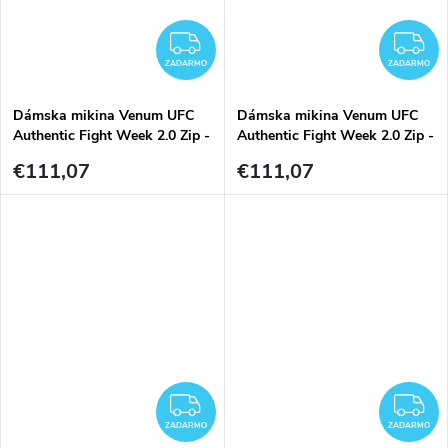
ZADARMO
Z
ZADARMO
ZADARMO
Dámska mikina Venum UFC
Dámska mikina Venum UFC
Authentic Fight Week 2.0 Zip -
Authentic Fight Week 2.0 Zip -
Black/Red
Black/Sand
€111,07
€111,07
ZADARMO
Z
ZADARMO
ZADARMO