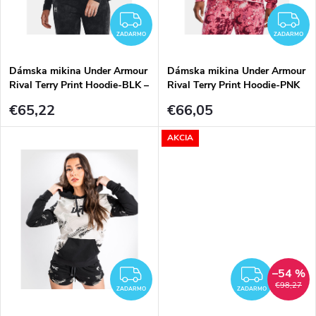
k
t
ZADARMO
Z
t
ZADARMO
ZADARMO
o
Dámska mikina Under Armour
Dámska mikina Under Armour
o
Rival Terry Print Hoodie-BLK –
Rival Terry Print Hoodie-PNK
v
čierna
– ružová
v
€65,22
€66,05
AKCIA
–54 %
ZADARMO
ZADA
€98,27
ZADARMO
ZADARMO