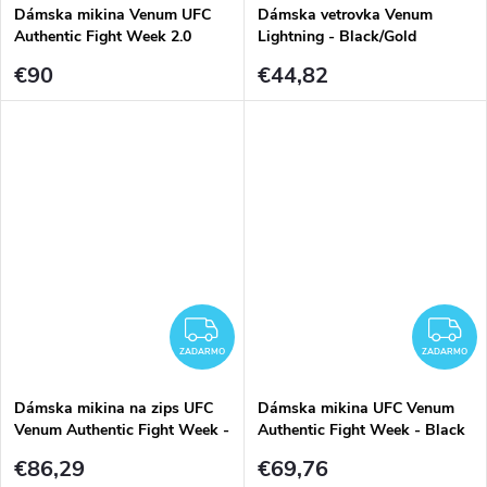
Dámska mikina Venum UFC
Dámska vetrovka Venum
Authentic Fight Week 2.0
Lightning - Black/Gold
Pullover - Sand/Black
€90
€44,82
ZADARMO
Z
ZADARMO
ZADARMO
Dámska mikina na zips UFC
Dámska mikina UFC Venum
Venum Authentic Fight Week -
Authentic Fight Week - Black
Khaki
€86,29
€69,76