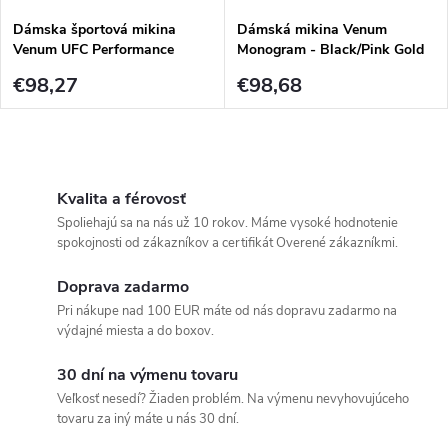
Dámska športová mikina
Dámská mikina Venum
Venum UFC Performance
Monogram - Black/Pink Gold
Institute - Black/Red
€98,27
€98,68
O
v
Kvalita a férovosť
Spoliehajú sa na nás už 10 rokov. Máme vysoké hodnotenie
l
spokojnosti od zákazníkov a certifikát Overené zákazníkmi.
á
Doprava zadarmo
Pri nákupe nad 100 EUR máte od nás dopravu zadarmo na
d
výdajné miesta a do boxov.
a
30 dní na výmenu tovaru
c
Veľkosť nesedí? Žiaden problém. Na výmenu nevyhovujúceho
tovaru za iný máte u nás 30 dní.
i