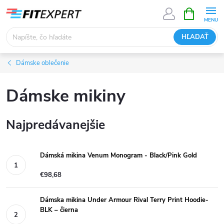
Prejsť
NÁKUPN
KOŠÍK
na
obsah
HĽADAŤ
Dámske oblečenie
Dámske mikiny
Najpredávanejšie
Dámská mikina Venum Monogram - Black/Pink Gold
€98,68
Dámska mikina Under Armour Rival Terry Print Hoodie-
BLK – čierna