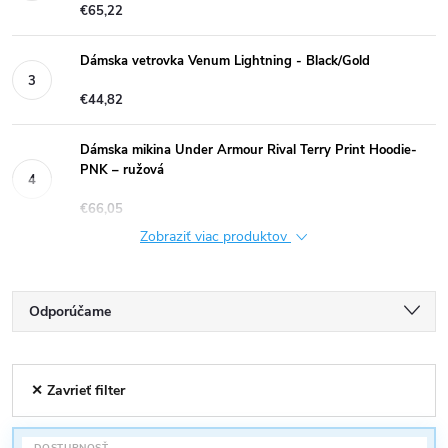
€65,22
Dámska vetrovka Venum Lightning - Black/Gold
€44,82
Dámska mikina Under Armour Rival Terry Print Hoodie-
PNK – ružová
€66,05
Zobraziť viac produktov
R
Odporúčame
a
Najlacnejšie
V
✕ Zavrieť filter
Najdrahšie
d
ý
Najpredávanejšie
DOSTUPNOSŤ