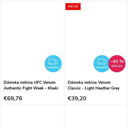
AKCIA
–40 %
ZADARMO
ZADA
€65,63
ZADARMO
ZADARMO
Dámska mikina UFC Venum
Dámska mikina Venum
Authentic Fight Week - Khaki
Classic - Light Heather Grey
€69,76
€39,20