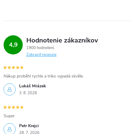
e
p
r
Hodnotenie zákazníkov
4,9
v
1900 hodnotení
Zobraziť recenzie
k
y
Nákup proběhl rychle a triko vypadá skvěle.
v
Lukáš Mrázek
ý
3. 8. 2026
p
Super
i
Petr Krejci
s
28. 7. 2026