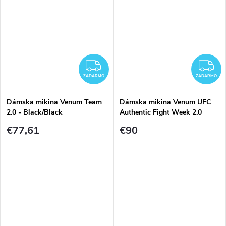
ZADARMO
Z
ZADARMO
ZADARMO
Dámska mikina Venum Team
Dámska mikina Venum UFC
2.0 - Black/Black
Authentic Fight Week 2.0
Pullover - Black/Red
€77,61
€90