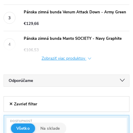
Pánska zimná bunda Venum Attack Down - Army Green
€129,66
Pánska zimná bunda Manto SOCIETY - Navy Graphite
€106,53
Zobraziť viac produktov
R
Odporúčame
a
Najlacnejšie
V
✕ Zavrieť filter
Najdrahšie
d
ý
Najpredávanejšie
e
DOSTUPNOSŤ
p
Abecedne
Všetko
Na sklade