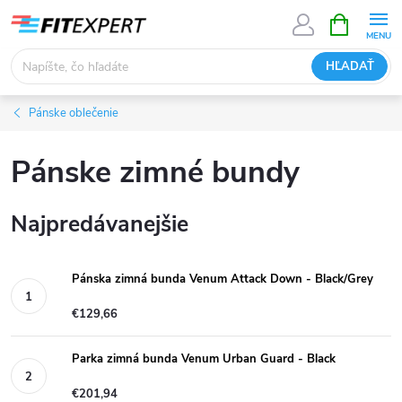
Prejsť
NÁKUPN
KOŠÍK
na
obsah
HĽADAŤ
Pánske oblečenie
Pánske zimné bundy
Najpredávanejšie
Pánska zimná bunda Venum Attack Down - Black/Grey
€129,66
Parka zimná bunda Venum Urban Guard - Black
€201,94