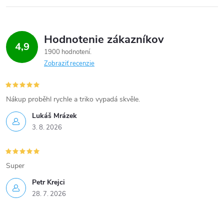
p
r
Hodnotenie zákazníkov
4,9
v
1900 hodnotení
Zobraziť recenzie
k
y
Nákup proběhl rychle a triko vypadá skvěle.
v
Lukáš Mrázek
ý
3. 8. 2026
p
Super
i
Petr Krejci
s
28. 7. 2026
u