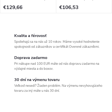
€129,66
€106,53
O
v
Kvalita a férovosť
Spoliehajú sa na nás už 10 rokov. Máme vysoké hodnotenie
l
spokojnosti od zákazníkov a certifikát Overené zákazníkmi.
á
Doprava zadarmo
Pri nákupe nad 100 EUR máte od nás dopravu zadarmo na
d
výdajné miesta a do boxov.
a
30 dní na výmenu tovaru
c
Veľkosť nesedí? Žiaden problém. Na výmenu nevyhovujúceho
tovaru za iný máte u nás 30 dní.
i
e