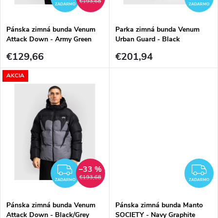
t
€193,68
t
ZADARMO
ZADARMO
o
Pánska zimná bunda Venum
Parka zimná bunda Venum
o
Attack Down - Army Green
Urban Guard - Black
v
v
€129,66
€201,94
AKCIA
–33 %
ZADARMO
Z
€193,68
ZADARMO
ZADARMO
Pánska zimná bunda Venum
Pánska zimná bunda Manto
Attack Down - Black/Grey
SOCIETY - Navy Graphite