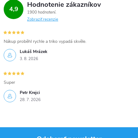
Hodnotenie zákazníkov
4,9
v
1900 hodnotení
Zobraziť recenzie
k
y
Nákup proběhl rychle a triko vypadá skvěle.
v
Lukáš Mrázek
ý
3. 8. 2026
p
Super
i
Petr Krejci
s
28. 7. 2026
u