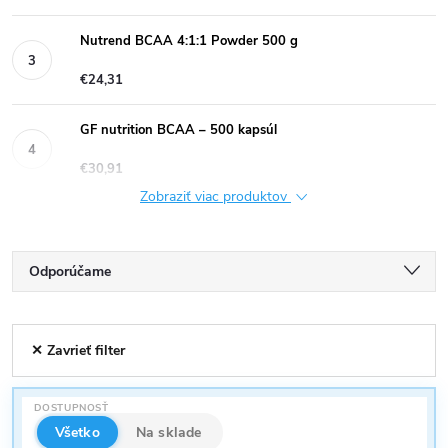
Nutrend BCAA 4:1:1 Powder 500 g
€24,31
GF nutrition BCAA – 500 kapsúl
€30,91
Zobraziť viac produktov
R
Odporúčame
a
Najlacnejšie
V
✕ Zavrieť filter
Najdrahšie
d
ý
Najpredávanejšie
e
DOSTUPNOSŤ
p
Abecedne
Všetko
Na sklade