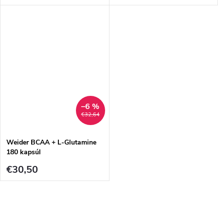
–6 %
€32,64
Weider BCAA + L-Glutamine
180 kapsúl
€30,50
O