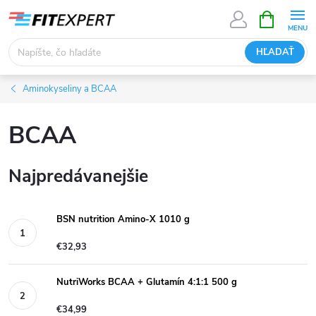
Prejsť
NÁKUPN
KOŠÍK
na
obsah
HĽADAŤ
Aminokyseliny a BCAA
BCAA
Najpredávanejšie
BSN nutrition Amino-X 1010 g
€32,93
NutriWorks BCAA + Glutamín 4:1:1 500 g
€34,99