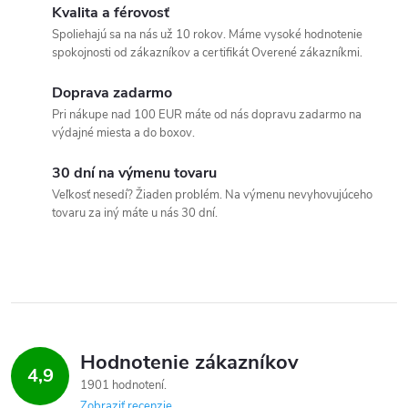
v
Kvalita a férovosť
Spoliehajú sa na nás už 10 rokov. Máme vysoké hodnotenie
l
spokojnosti od zákazníkov a certifikát Overené zákazníkmi.
á
Doprava zadarmo
Pri nákupe nad 100 EUR máte od nás dopravu zadarmo na
d
výdajné miesta a do boxov.
a
30 dní na výmenu tovaru
c
Veľkosť nesedí? Žiaden problém. Na výmenu nevyhovujúceho
tovaru za iný máte u nás 30 dní.
i
e
p
r
Hodnotenie zákazníkov
4,9
v
1901 hodnotení
Zobraziť recenzie