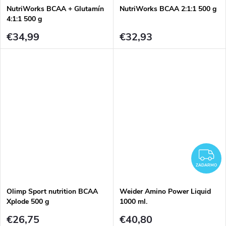
NutriWorks BCAA + Glutamín
NutriWorks BCAA 2:1:1 500 g
4:1:1 500 g
€34,99
€32,93
Z
ZADARMO
Olimp Sport nutrition BCAA
Weider Amino Power Liquid
Xplode 500 g
1000 ml.
€26,75
€40,80