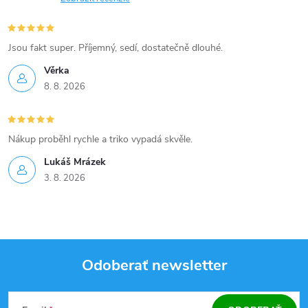
k
y
Jsou fakt super. Příjemný, sedí, dostatečně dlouhé.
v
Věrka
ý
8. 8. 2026
p
Nákup proběhl rychle a triko vypadá skvěle.
i
Lukáš Mrázek
s
3. 8. 2026
u
Odoberať newsletter
Z