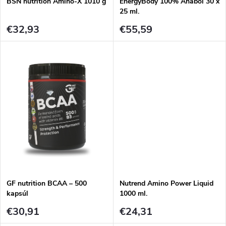
t
BSN nutrition Amino-X 1010 g
EnergyBody 100% Anabol 30 x
t
25 ml.
o
€32,93
€55,59
o
v
v
GF nutrition BCAA – 500
Nutrend Amino Power Liquid
kapsúl
1000 ml.
€30,91
€24,31