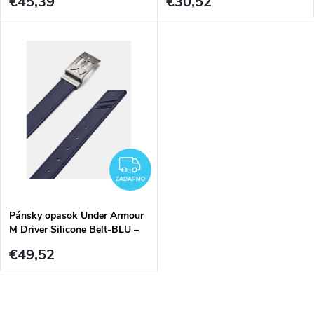
€45,39
€30,52
o
v
v
ZADARMO
ZADARMO
Pánsky opasok Under Armour
M Driver Silicone Belt-BLU –
modrý
€49,52
O