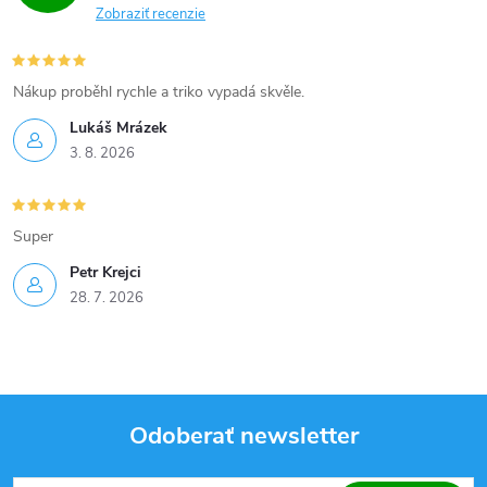
Zobraziť recenzie
k
y
Nákup proběhl rychle a triko vypadá skvěle.
v
Lukáš Mrázek
ý
3. 8. 2026
p
Super
i
Petr Krejci
s
28. 7. 2026
u
Odoberať newsletter
Z