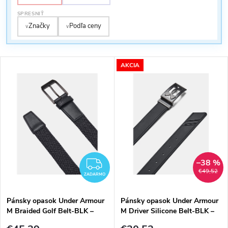
i
s
SPRESNIŤ
Značky
Podľa ceny
e
∨
∨
p
p
r
AKCIA
r
o
o
d
d
u
u
–38 %
ZADARMO
k
€49,52
ZADARMO
k
t
Pánsky opasok Under Armour
Pánsky opasok Under Armour
t
M Braided Golf Belt-BLK –
M Driver Silicone Belt-BLK –
o
čierny
čierny