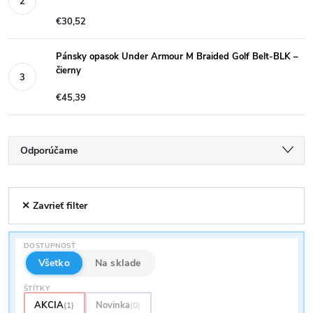
€30,52
Pánsky opasok Under Armour M Braided Golf Belt-BLK –
čierny
€45,39
R
Odporúčame
a
Najlacnejšie
V
✕ Zavrieť filter
Najdrahšie
d
ý
Najpredávanejšie
e
DOSTUPNOSŤ
p
Abecedne
Všetko
Na sklade
n
ŠTÍTKY
i
AKCIA
Novinka
(1)
(0)