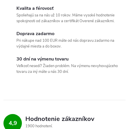
v
Kvalita a férovosť
Spoliehajú sa na nás už 10 rokov. Máme vysoké hodnotenie
l
spokojnosti od zákazníkov a certifikát Overené zákazníkmi.
á
Doprava zadarmo
Pri nákupe nad 100 EUR máte od nás dopravu zadarmo na
d
výdajné miesta a do boxov.
a
30 dní na výmenu tovaru
c
Veľkosť nesedí? Žiaden problém. Na výmenu nevyhovujúceho
tovaru za iný máte u nás 30 dní.
i
e
p
r
Hodnotenie zákazníkov
4,9
v
1900 hodnotení