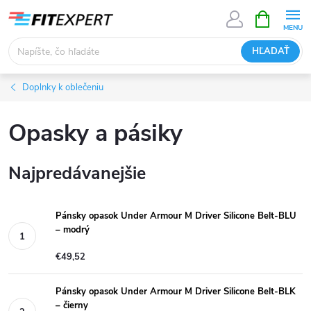
Prejsť
NÁKUPN
KOŠÍK
na
obsah
HĽADAŤ
Doplnky k oblečeniu
Opasky a pásiky
Najpredávanejšie
Pánsky opasok Under Armour M Driver Silicone Belt-BLU
– modrý
€49,52
Pánsky opasok Under Armour M Driver Silicone Belt-BLK
– čierny