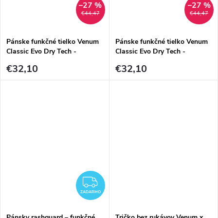
–27 %
–27 %
€44,47
€44,47
Pánske funkčné tielko Venum
Pánske funkčné tielko Venum
Classic Evo Dry Tech -
Classic Evo Dry Tech -
Black/Black Reflective
Black/White
€32,10
€32,10
ZADARMO
ZADARMO
Pánsky rashguard – funkčné
Tričko bez rukávov Venum x