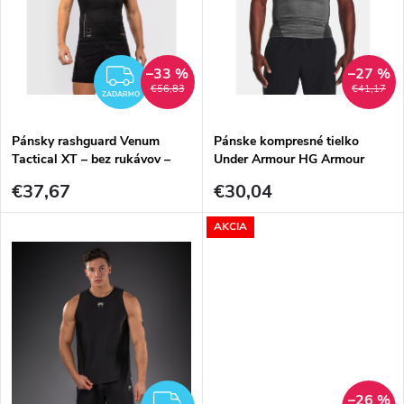
k
k
t
t
–33 %
–27 %
ZADARMO
o
€56,83
€41,17
ZADARMO
o
v
Pánsky rashguard Venum
Pánske kompresné tielko
v
Tactical XT – bez rukávov –
Under Armour HG Armour
Black/Fire Red
Comp SL-GRY – sivá
€37,67
€30,04
AKCIA
–26 %
ZADARMO