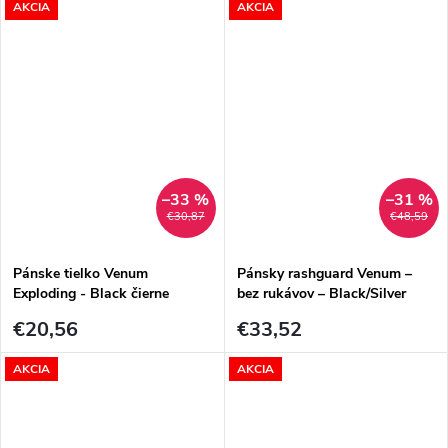
AKCIA
AKCIA
–33 %
–31 %
€30,87
€48,59
Pánske tielko Venum
Pánsky rashguard Venum –
Exploding - Black čierne
bez rukávov – Black/Silver
Grey
€20,56
€33,52
AKCIA
AKCIA