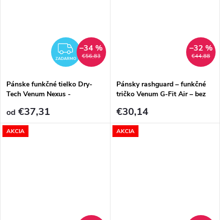
–34 %
–32 %
ZADARMO
€56,83
€44,88
ZADARMO
Pánske funkčné tielko Dry-
Pánsky rashguard – funkčné
Tech Venum Nexus -
tričko Venum G-Fit Air – bez
Black/Silver
rukávov – Army Camo
€37,31
€30,14
od
AKCIA
AKCIA