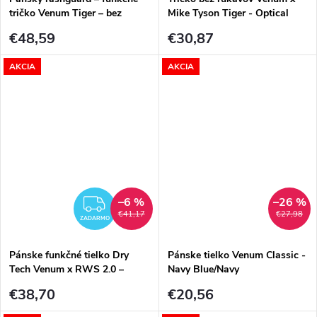
tričko Venum Tiger – bez
Mike Tyson Tiger - Optical
rukávov – Black/Neon Orange
White
€48,59
€30,87
AKCIA
AKCIA
–6 %
–26 %
ZADARMO
€41,17
€27,98
ZADARMO
Pánske funkčné tielko Dry
Pánske tielko Venum Classic -
Tech Venum x RWS 2.0 –
Navy Blue/Navy
Black/Red
€38,70
€20,56