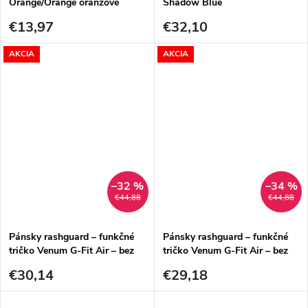
Orange/Orange oranžové
Shadow Blue
€13,97
€32,10
AKCIA
AKCIA
–32 %
–34 %
€44,88
€44,88
Pánsky rashguard – funkčné
Pánsky rashguard – funkčné
tričko Venum G-Fit Air – bez
tričko Venum G-Fit Air – bez
rukávov – Deep Black/Desert
rukávov – Deep Purple
€30,14
€29,18
Sand