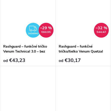
–29 %
–32 %
ZADARMO
€60,95
€44,47
ZADARMO
Rashguard – funkčné tričko
Rashguard – funkčné
Venum Technical 3.0 – bez
tričko/tielko Venum Quetzal
rukávov – Night Blue
Fury – bez rukávov –
€43,23
€30,17
od
od
Black/Fury Red/Tangerine