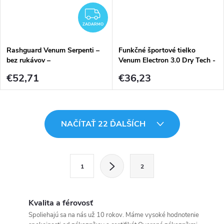
ZADARMO
ZADARMO
Rashguard Venum Serpenti –
Funkčné športové tielko
bez rukávov –
Venum Electron 3.0 Dry Tech -
Black/Silver/Gold
Black čierne
€52,71
€36,23
O
NAČÍTAŤ 22 ĎALŠÍCH
v
l
S
1
2
t
á
r
d
á
Kvalita a férovosť
a
n
Spoliehajú sa na nás už 10 rokov. Máme vysoké hodnotenie