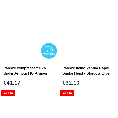
ZADARMO
ZADARMO
Pánske kompresné tielko
Pánske tielko Venum Rapid
Under Armour HG Armour
Snake Head - Shadow Blue
Comp SL-NVY – modré
€41,17
€32,10
AKCIA
AKCIA