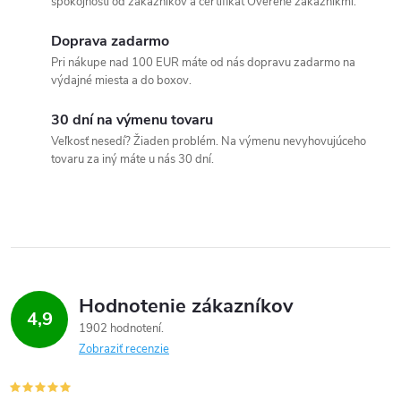
spokojnosti od zákazníkov a certifikát Overené zákazníkmi.
k
c
o
Doprava zadarmo
i
v
Pri nákupe nad 100 EUR máte od nás dopravu zadarmo na
výdajné miesta a do boxov.
a
e
n
30 dní na výmenu tovaru
p
i
Veľkosť nesedí? Žiaden problém. Na výmenu nevyhovujúceho
e
tovaru za iný máte u nás 30 dní.
r
v
k
y
Hodnotenie zákazníkov
v
4,9
1902 hodnotení
ý
Zobraziť recenzie
p