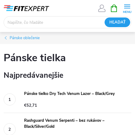
Prejsť
NÁKUPN
KOŠÍK
na
obsah
HĽADAŤ
Pánske oblečenie
Pánske tielka
Najpredávanejšie
Pánske tielko Dry Tech Venum Lazer – Black/Grey
€52,71
Rashguard Venum Serpenti – bez rukávov –
Black/Silver/Gold