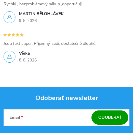
i
Rychlý , bezproblémový nákup ,doporučuji
MARTIN BĚLOHLÁVEK
s
9. 8. 2026
u
Jsou fakt super. Příjemný, sedí, dostatečně dlouhé.
Věrka
8. 8. 2026
Odoberať newsletter
Z
Email
ODOBERAŤ
á