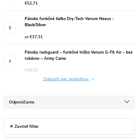
€52,71
Pánske funkčné tielko Dry-Tech Venum Nexus -
Black/Silver
€37,31
od
Pánsky rashguard – funkčné tričko Venum G-Fit Air – bez
rukávov – Army Camo
€30,14
Zobraziť viac produktov
R
Odporúčame
a
Najlacnejšie
V
✕ Zavrieť filter
Najdrahšie
d