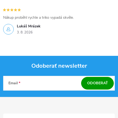
p
Nákup proběhl rychle a triko vypadá skvěle.
i
Lukáš Mrázek
s
3. 8. 2026
u
Odoberať newsletter
Z
Email
ODOBERAŤ
á
p
ä