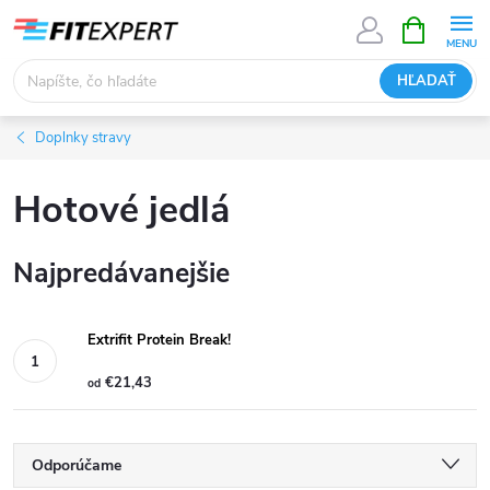
Prejsť
NÁKUPN
KOŠÍK
na
obsah
HĽADAŤ
Doplnky stravy
Hotové jedlá
Najpredávanejšie
Extrifit Protein Break!
€21,43
od
R
Odporúčame