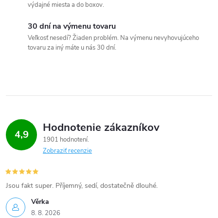
d
výdajné miesta a do boxov.
a
30 dní na výmenu tovaru
c
Veľkosť nesedí? Žiaden problém. Na výmenu nevyhovujúceho
tovaru za iný máte u nás 30 dní.
i
e
p
r
Hodnotenie zákazníkov
4,9
v
1901 hodnotení
Zobraziť recenzie
k
y
Jsou fakt super. Příjemný, sedí, dostatečně dlouhé.
v
Věrka
ý
8. 8. 2026