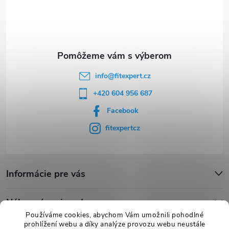
t
i
e
info
@
fitexpert.cz
+420 604 956 687
Facebook
fitexpertcz
Informácie pre vás
Nákupný sprievodca
Používáme cookies, abychom Vám umožnili pohodlné
prohlížení webu a díky analýze provozu webu neustále