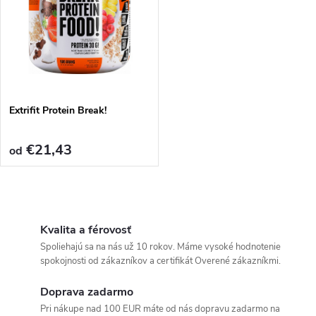
d
d
u
u
k
k
t
Extrifit Protein Break!
t
o
€21,43
od
o
v
v
O
v
Kvalita a férovosť
Spoliehajú sa na nás už 10 rokov. Máme vysoké hodnotenie
l
spokojnosti od zákazníkov a certifikát Overené zákazníkmi.
á
Doprava zadarmo
Pri nákupe nad 100 EUR máte od nás dopravu zadarmo na