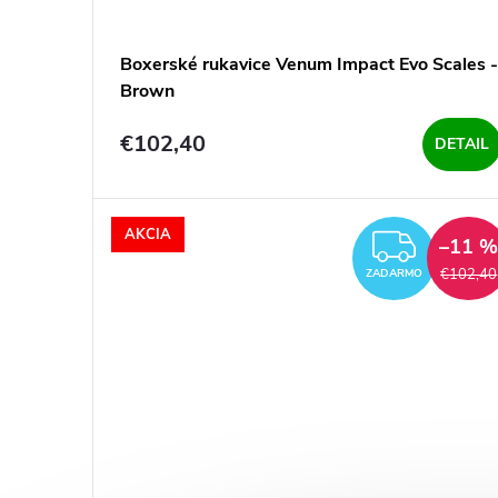
Boxerské rukavice Venum Impact Evo Scales -
Brown
€102,40
DETAIL
AKCIA
ZAD
–11 
€102,40
ZADARMO