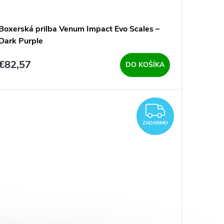
Boxerská prilba Venum Impact Evo Scales –
Dark Purple
€82,57
DO KOŠÍKA
ARMO
ZADAR
ZADARMO