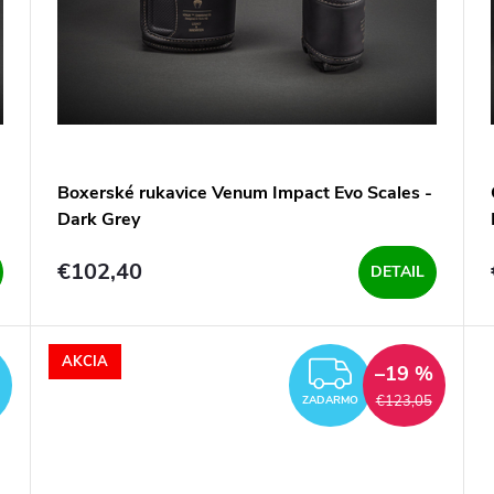
Boxerské rukavice Venum Impact Evo Scales -
Dark Grey
€102,40
DETAIL
AKCIA
ZADARMO
ZADARM
–19 %
€123,05
ZADARMO