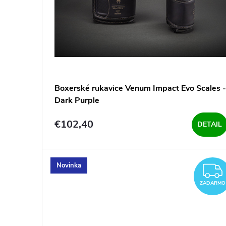
o
d
d
u
u
k
k
t
Boxerské rukavice Venum Impact Evo Scales -
t
Dark Purple
o
o
€102,40
DETAIL
v
v
Novinka
ZADARMO