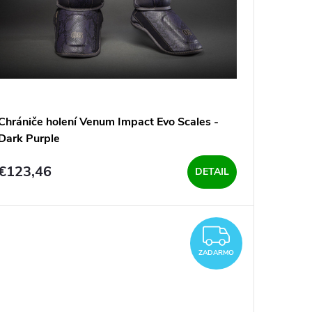
Chrániče holení Venum Impact Evo Scales -
Dark Purple
€123,46
DETAIL
O
ZADAR
ZADARMO