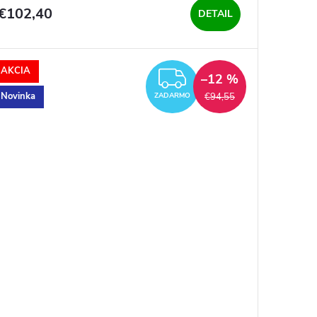
€102,40
DETAIL
AKCIA
O
ZADARMO
–12 %
Novinka
€94,55
ZADARMO