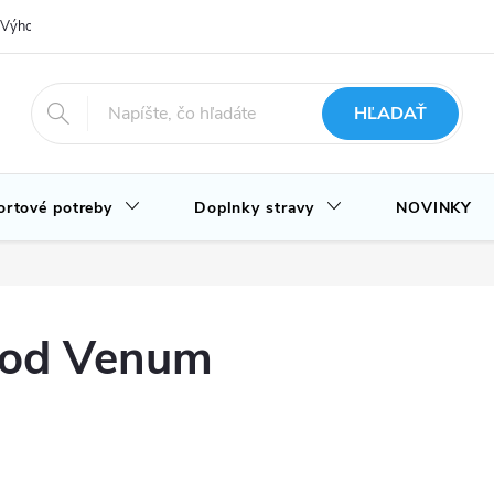
Výhody nákupu u nás
Hodnotenie obchodu
Novinky
Blog
HĽADAŤ
ortové potreby
Doplnky stravy
NOVINKY
 od Venum