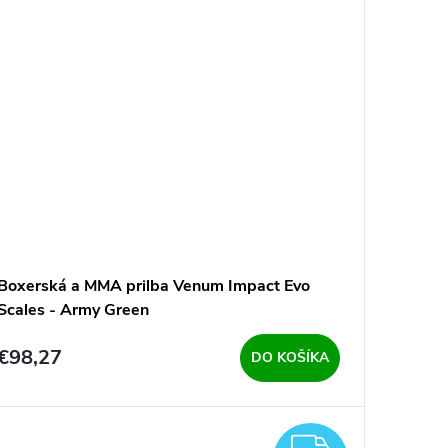
Boxerská a MMA prilba Venum Impact Evo
Scales - Army Green
€98,27
DO KOŠÍKA