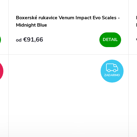
Boxerské rukavice Venum Impact Evo Scales -
Midnight Blue
€91,66
od
DETAIL
ARMO
ZAD
%
ZADARMO