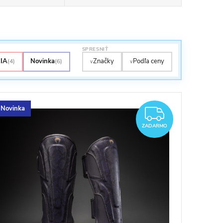
SPRESNIŤ
IA
Novinka
Značky
Podľa ceny
(4)
(6)
∨
∨
Novinka
ARMO
ZADAR
ZADARMO