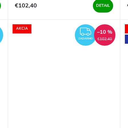
€102,40
DETAIL
AKCIA
ZADARMO
ZADARM
–10 %
€102,40
ZADARMO