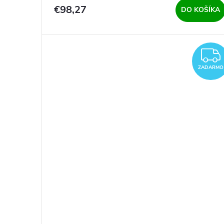
€98,27
DO KOŠÍKA
ZADARMO