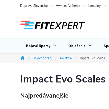
Prejsť
Doprava Slovensko
Výmena/vrátenie
Kontakty
na
obsah
Bojové športy
Oblečenie
Šp
Bojové športy
Kolekcia
Impact Evo Scales
Domov
Impact Evo Scales
Najpredávanejšie