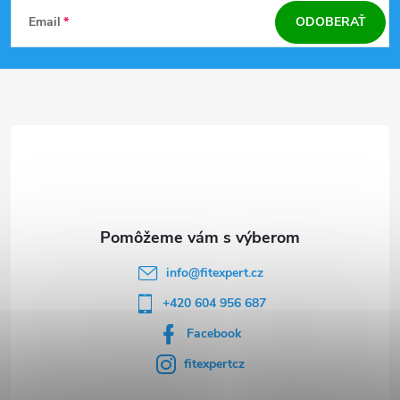
Z
Email
ODOBERAŤ
á
p
ä
t
i
e
info
@
fitexpert.cz
+420 604 956 687
Facebook
fitexpertcz