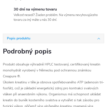
30 dní na výmenu tovaru
Veľkosť nesedí? Žiaden problém. Na výmenu nevyhovujúceho
tovaru za iný máte u nás 30 dní.
Popis produktu
Podrobný popis
Produkt obsahuje výhradně HPLC testovaný, certifikovaný kreatin
monohydrát vyrobený v Německu pod ochrannou známkou
Creapure ®.
Úkolem kreatinu v těle je obnova spotřebovaného ATP (adenosin tri-
fosfát), což je základní energetický zdroj pro kontrakci svalových
vláken při anaerobním výkonu. Organismus má schopnost ukládat
kreatin do buněk kosterního svalstva a vytvářet si tak zásobu pro
fyzický výkon, přičemž více uloženého kreatinu znamená více