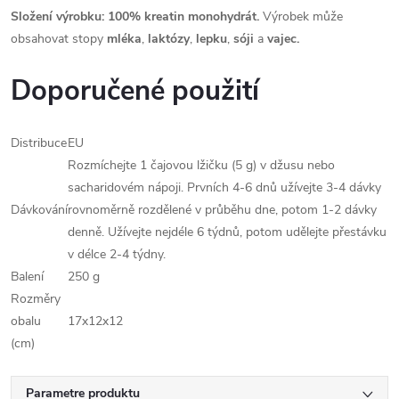
Složení výrobku: 100% kreatin monohydrát.
Výrobek může
obsahovat stopy
mléka
,
laktózy
,
lepku
,
sóji
a
vajec.
Doporučené použití
Distribuce
EU
Rozmíchejte 1 čajovou lžičku (5 g) v džusu nebo
sacharidovém nápoji. Prvních 4-6 dnů užívejte 3-4 dávky
Dávkování
rovnoměrně rozdělené v průběhu dne, potom 1-2 dávky
denně. Užívejte nejdéle 6 týdnů, potom udělejte přestávku
v délce 2-4 týdny.
Balení
250 g
Rozměry
obalu
17x12x12
(cm)
Parametre produktu