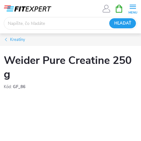
Prejsť
NÁKUPN
KOŠÍK
na
obsah
HĽADAŤ
Kreatíny
Weider Pure Creatine 250
g
Kód:
GF_86