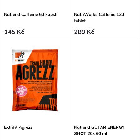
t
t
Nutrend Caffeine 60 kapslí
NutriWorks Caffeine 120
ů
tablet
ů
145 Kč
289 Kč
Extrifit Agrezz
Nutrend GUTAR ENERGY
SHOT 20x 60 ml