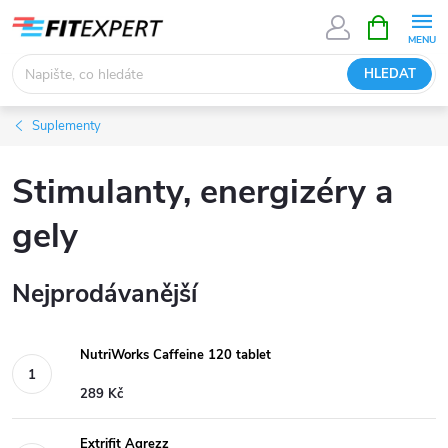
Přejít
NÁKUPNÍ
KOŠÍK
na
obsah
HLEDAT
Suplementy
Stimulanty, energizéry a
gely
Nejprodávanější
NutriWorks Caffeine 120 tablet
289 Kč
Extrifit Agrezz