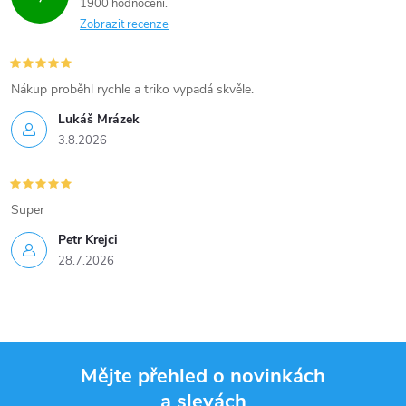
k
1900 hodnocení
Zobrazit recenze
y
v
Nákup proběhl rychle a triko vypadá skvěle.
ý
Lukáš Mrázek
p
3.8.2026
i
Super
s
Petr Krejci
u
28.7.2026
Mějte přehled o novinkách
a slevách