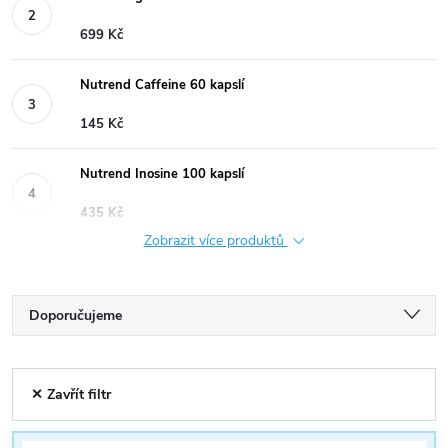
699 Kč
Nutrend Caffeine 60 kapslí
145 Kč
Nutrend Inosine 100 kapslí
435 Kč
Zobrazit více produktů
Ř
Doporučujeme
a
Nejlevnější
V
✕ Zavřít filtr
Nejdražší
z
ý
Nejprodávanější