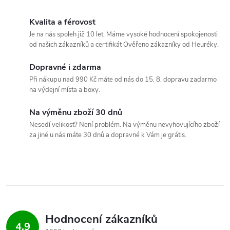
O
v
Kvalita a férovost
Je na nás spoleh již 10 let. Máme vysoké hodnocení spokojenosti
l
od našich zákazníků a certifikát Ověřeno zákazníky od Heuréky.
á
Dopravné i zdarma
Při nákupu nad 990 Kč máte od nás do 15. 8. dopravu zadarmo
d
na výdejní místa a boxy.
a
Na výměnu zboží 30 dnů
c
Nesedí velikost? Není problém. Na výměnu nevyhovujícího zboží
za jiné u nás máte 30 dnů a dopravné k Vám je grátis.
í
p
r
v
Hodnocení zákazníků
4,9