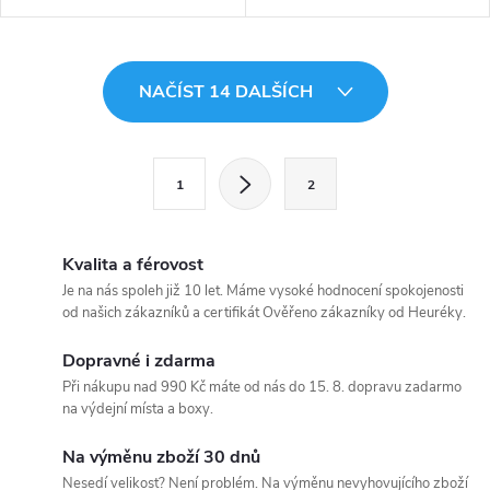
O
NAČÍST 14 DALŠÍCH
v
l
S
1
2
t
á
r
d
á
Kvalita a férovost
a
n
Je na nás spoleh již 10 let. Máme vysoké hodnocení spokojenosti
od našich zákazníků a certifikát Ověřeno zákazníky od Heuréky.
k
c
o
Dopravné i zdarma
í
v
Při nákupu nad 990 Kč máte od nás do 15. 8. dopravu zadarmo
na výdejní místa a boxy.
á
p
n
Na výměnu zboží 30 dnů
r
í
Nesedí velikost? Není problém. Na výměnu nevyhovujícího zboží