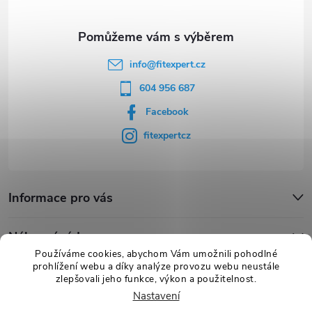
í
info
@
fitexpert.cz
604 956 687
Facebook
fitexpertcz
Informace pro vás
Nákupní rádce
Používáme cookies, abychom Vám umožnili pohodlné
prohlížení webu a díky analýze provozu webu neustále
Novinky
zlepšovali jeho funkce, výkon a použitelnost.
Nastavení