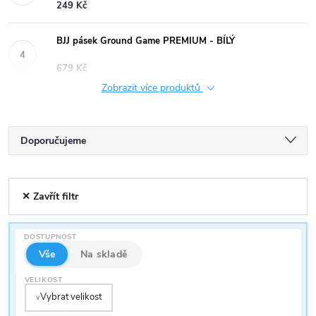
249 Kč
BJJ pásek Ground Game PREMIUM - BÍLÝ
679 Kč
Zobrazit více produktů
Ř
Doporučujeme
a
Nejlevnější
V
✕ Zavřít filtr
Nejdražší
z
ý
Nejprodávanější
e
DOSTUPNOST
p
Abecedně
Vše
Na skladě
n
VELIKOST
i
Vybrat velikost
∨