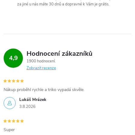
za jiné u nás máte 30 dnů a dopravné k Vám je grátis.
v
k
y
v
Hodnocení zákazníků
ý
4,9
1900 hodnocení
p
Zobrazit recenze
i
s
Nákup proběhl rychle a triko vypadá skvěle.
Lukáš Mrázek
u
3.8.2026
Super