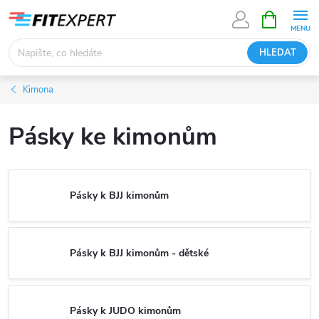
Přejít
NÁKUPNÍ
KOŠÍK
na
obsah
HLEDAT
Kimona
Pásky ke kimonům
Pásky k BJJ kimonům
Pásky k BJJ kimonům - dětské
Pásky k JUDO kimonům