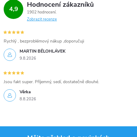
Hodnocení zákazníků
4,9
k
1902 hodnocení
Zobrazit recenze
y
v
Rychlý , bezproblémový nákup ,doporučuji
ý
MARTIN BĚLOHLÁVEK
p
9.8.2026
i
Jsou fakt super. Příjemný, sedí, dostatečně dlouhé.
s
Věrka
u
8.8.2026