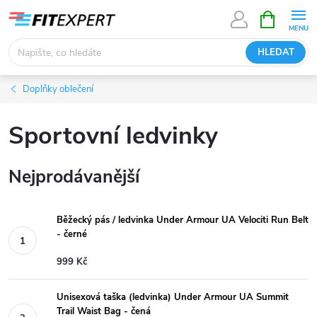
Přejít
NÁKUPNÍ
KOŠÍK
na
obsah
HLEDAT
Doplňky oblečení
Sportovní ledvinky
Nejprodávanější
Běžecký pás / ledvinka Under Armour UA Velociti Run Belt
- černé
999 Kč
Unisexová taška (ledvinka) Under Armour UA Summit
Trail Waist Bag - čená