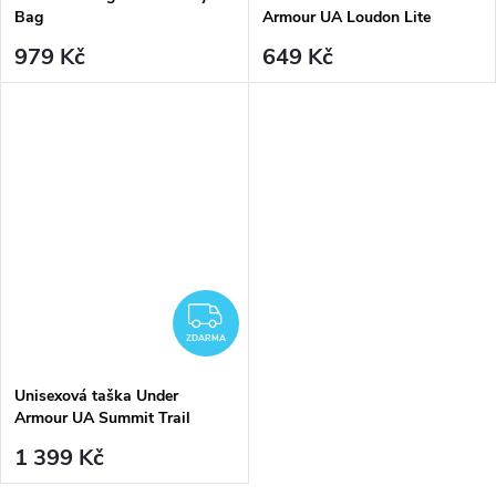
Bag
Armour UA Loudon Lite
Crossbody-BLK - černá
979 Kč
649 Kč
ZDARMA
ZDARMA
Unisexová taška Under
Armour UA Summit Trail
Waist Bag
1 399 Kč