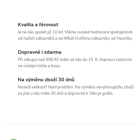
O
v
Kvalita a férovost
Je na nás spoleh již 10 let. Máme vysoké hodnocení spokojenosti
l
od našich zákazníků a certifikát Ověřeno zákazníky od Heuréky.
á
Dopravné i zdarma
Při nákupu nad 990 Kč máte od nás do 15. 8. dopravu zadarmo
d
na výdejní místa a boxy.
a
Na výměnu zboží 30 dnů
c
Nesedí velikost? Není problém. Na výměnu nevyhovujícího zboží
za jiné u nás máte 30 dnů a dopravné k Vám je grátis.
í
p
r
v