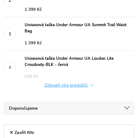
1 399 Kč
Unisexová taška Under Armour UA Summit Trail Waist
Bag
1 399 Kč
Unisexová taška Under Armour UA Loudon Lite
Crossbody-BLK - černá
649 Kč
Zobrazit více produktů
Ř
Doporučujeme
a
Nejlevnější
V
✕ Zavřít filtr
Nejdražší