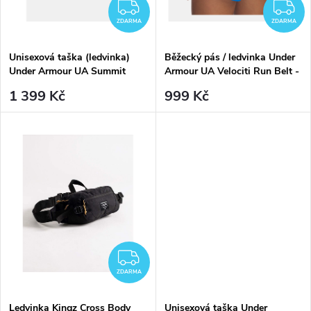
k
ZDARMA
Z
k
ZDARMA
ZDARMA
t
t
Unisexová taška (ledvinka)
Běžecký pás / ledvinka Under
ů
Under Armour UA Summit
Armour UA Velociti Run Belt -
ů
Trail Waist Bag - čená
černé
1 399 Kč
999 Kč
ZDARMA
ZDARMA
Ledvinka Kingz Cross Body
Unisexová taška Under