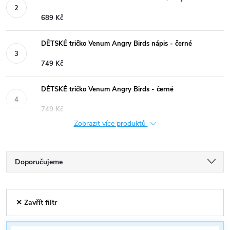
689 Kč
DĚTSKÉ tričko Venum Angry Birds nápis - černé
749 Kč
DĚTSKÉ tričko Venum Angry Birds - černé
749 Kč
Zobrazit více produktů
Ř
Doporučujeme
a
Nejlevnější
V
✕ Zavřít filtr
Nejdražší
z
ý
Nejprodávanější