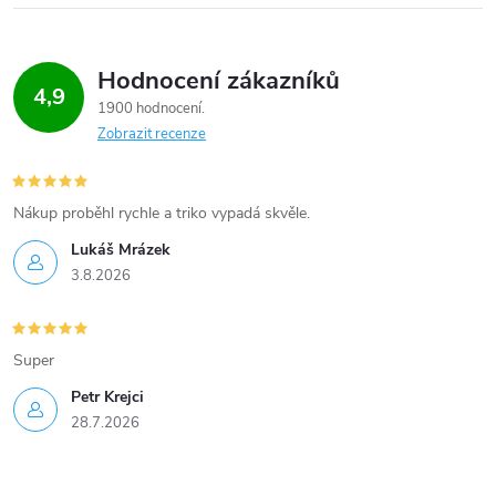
r
v
Hodnocení zákazníků
4,9
k
1900 hodnocení
Zobrazit recenze
y
v
Nákup proběhl rychle a triko vypadá skvěle.
ý
Lukáš Mrázek
p
3.8.2026
i
Super
s
Petr Krejci
u
28.7.2026