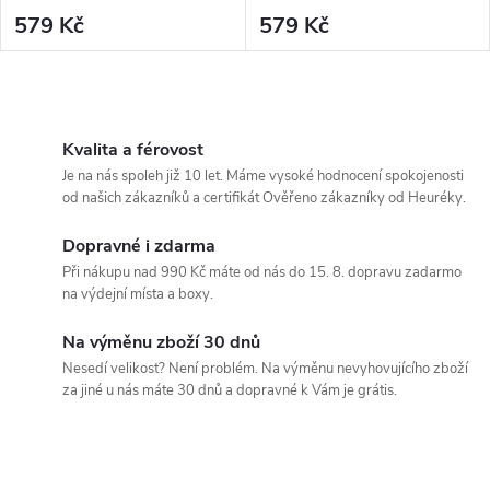
579 Kč
579 Kč
O
v
Kvalita a férovost
Je na nás spoleh již 10 let. Máme vysoké hodnocení spokojenosti
l
od našich zákazníků a certifikát Ověřeno zákazníky od Heuréky.
á
Dopravné i zdarma
Při nákupu nad 990 Kč máte od nás do 15. 8. dopravu zadarmo
d
na výdejní místa a boxy.
a
Na výměnu zboží 30 dnů
c
Nesedí velikost? Není problém. Na výměnu nevyhovujícího zboží
za jiné u nás máte 30 dnů a dopravné k Vám je grátis.
í
p