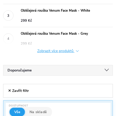
Obličejová rouška Venum Face Mask - White
299 Kč
Obličejová rouška Venum Face Mask - Grey
299 Kč
Zobrazit více produktů
Ř
Doporučujeme
a
Nejlevnější
V
✕ Zavřít filtr
Nejdražší
z
ý
Nejprodávanější
e
DOSTUPNOST
p
Abecedně
Vše
Na skladě