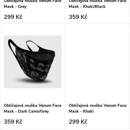
t
Obličejová rouška Venum Face
Obličejová rouška Venum Face
ů
Mask - Grey
Mask - Khaki/Black
ů
299 Kč
359 Kč
Obličejová rouška Venum Face
Obličejová rouška Venum Face
Mask - Dark Camo/Grey
Mask - Khaki
359 Kč
299 Kč