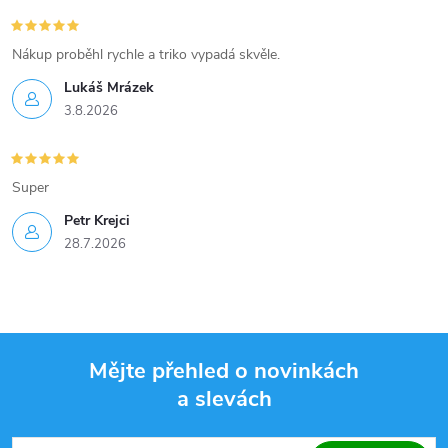
v
Nákup proběhl rychle a triko vypadá skvěle.
ý
Lukáš Mrázek
p
3.8.2026
i
Super
s
Petr Krejci
u
28.7.2026
Mějte přehled o novinkách
a slevách
Z