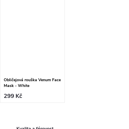
Obličejová rouška Venum Face
Mask - White
299 Kč
O
Kvalita a férovost