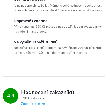
v
Je na nás spoleh již 10 let. Máme vysoké hodnocení spokojenosti
l
od našich zákazníků a certifikát Ověřeno zákazníky od Heuréky.
á
Dopravné i zdarma
Při nákupu nad 990 Kč máte od nás do 15. 8. dopravu zadarmo
d
na výdejní místa a boxy.
a
Na výměnu zboží 30 dnů
c
Nesedí velikost? Není problém. Na výměnu nevyhovujícího zboží
za jiné u nás máte 30 dnů a dopravné k Vám je grátis.
í
p
r
v
Hodnocení zákazníků
4,9
k
1900 hodnocení
Zobrazit recenze
y