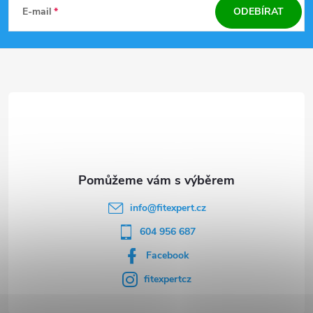
á
E-mail
ODEBÍRAT
p
a
t
í
info
@
fitexpert.cz
604 956 687
Facebook
fitexpertcz