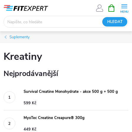
Přejít
NÁKUPNÍ
KOŠÍK
na
obsah
HLEDAT
Suplementy
Kreatiny
Nejprodávanější
Survival Creatine Monohydrate - akce 500 g + 500 g
599 Kč
MyoTec Creatine Creapure® 300g
449 Kč