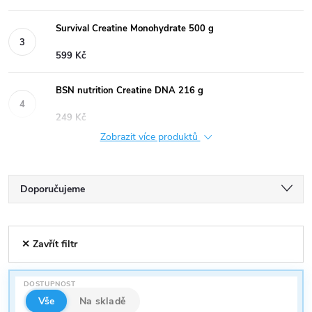
Survival Creatine Monohydrate 500 g
599 Kč
BSN nutrition Creatine DNA 216 g
249 Kč
Zobrazit více produktů
Ř
Doporučujeme
a
Nejlevnější
V
✕ Zavřít filtr
Nejdražší
z
ý
Nejprodávanější
e
DOSTUPNOST
p
Abecedně
Vše
Na skladě