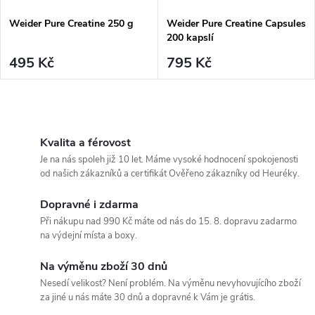
Weider Pure Creatine 250 g
Weider Pure Creatine Capsules
200 kapslí
495 Kč
795 Kč
O
v
Kvalita a férovost
Je na nás spoleh již 10 let. Máme vysoké hodnocení spokojenosti
l
od našich zákazníků a certifikát Ověřeno zákazníky od Heuréky.
á
Dopravné i zdarma
Při nákupu nad 990 Kč máte od nás do 15. 8. dopravu zadarmo
d
na výdejní místa a boxy.
a
Na výměnu zboží 30 dnů
c
Nesedí velikost? Není problém. Na výměnu nevyhovujícího zboží
za jiné u nás máte 30 dnů a dopravné k Vám je grátis.