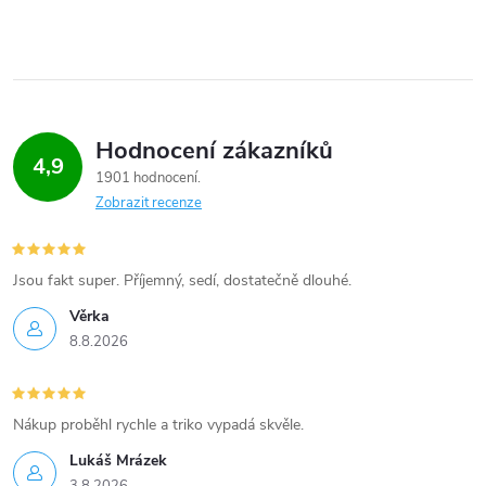
í
p
r
v
Hodnocení zákazníků
4,9
k
1901 hodnocení
Zobrazit recenze
y
v
Jsou fakt super. Příjemný, sedí, dostatečně dlouhé.
ý
Věrka
p
8.8.2026
i
Nákup proběhl rychle a triko vypadá skvěle.
s
Lukáš Mrázek
u
3.8.2026