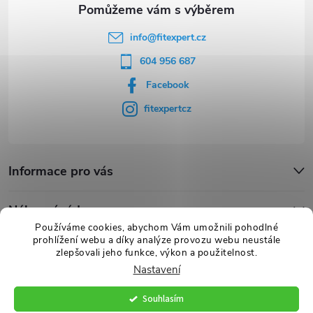
info
@
fitexpert.cz
604 956 687
Facebook
fitexpertcz
Informace pro vás
Nákupní rádce
Používáme cookies, abychom Vám umožnili pohodlné
prohlížení webu a díky analýze provozu webu neustále
Novinky
zlepšovali jeho funkce, výkon a použitelnost.
Nastavení
Souhlasím
Copyright 2026
FITexpert.cz
. Všechna práva vyhrazena.