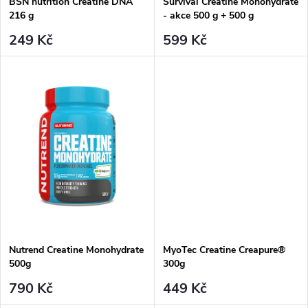
t
BSN nutrition Creatine DNA
Survival Creatine Monohydrate
ů
216 g
- akce 500 g + 500 g
ů
249 Kč
599 Kč
Nutrend Creatine Monohydrate
MyoTec Creatine Creapure®
500g
300g
790 Kč
449 Kč