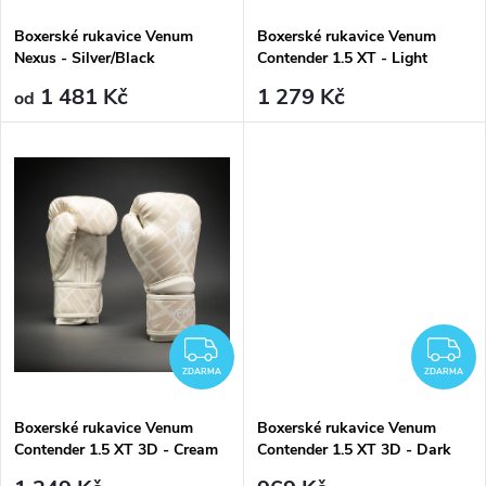
Boxerské rukavice Venum
Boxerské rukavice Venum
Nexus - Silver/Black
Contender 1.5 XT - Light
Beige/White Cream
1 481 Kč
1 279 Kč
od
ZDARMA
Z
ZDARMA
ZDARMA
Boxerské rukavice Venum
Boxerské rukavice Venum
Contender 1.5 XT 3D - Cream
Contender 1.5 XT 3D - Dark
Red