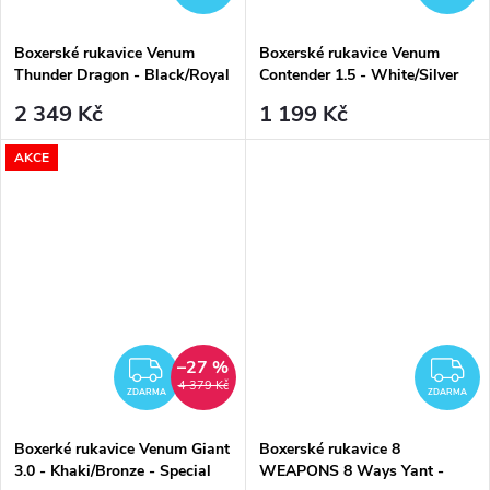
Boxerské rukavice Venum
Boxerské rukavice Venum
Thunder Dragon - Black/Royal
Contender 1.5 - White/Silver
Blue
2 349 Kč
1 199 Kč
AKCE
–27 %
ZDARMA
Z
4 379 Kč
ZDARMA
ZDARMA
Boxerké rukavice Venum Giant
Boxerské rukavice 8
3.0 - Khaki/Bronze - Special
WEAPONS 8 Ways Yant -