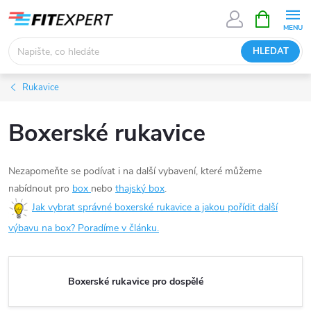
Přejít
NÁKUPNÍ
KOŠÍK
na
obsah
HLEDAT
Rukavice
Boxerské rukavice
Nezapomeňte se podívat i na další vybavení, které můžeme
nabídnout pro
box
nebo
thajský box
.
Jak vybrat správné boxerské rukavice a jakou pořídit další
výbavu na box? Poradíme v článku.
Boxerské rukavice pro dospělé