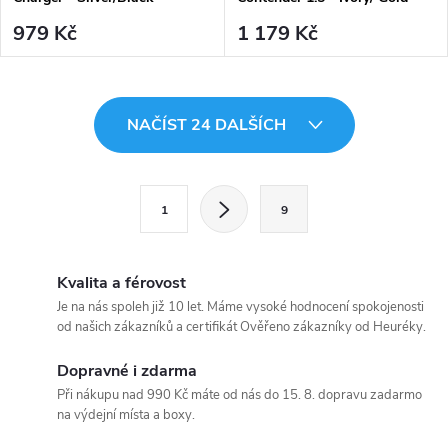
979 Kč
1 179 Kč
O
NAČÍST 24 DALŠÍCH
v
l
S
1
9
t
á
r
d
á
Kvalita a férovost
a
n
Je na nás spoleh již 10 let. Máme vysoké hodnocení spokojenosti
od našich zákazníků a certifikát Ověřeno zákazníky od Heuréky.
k
c
o
Dopravné i zdarma
í
v
Při nákupu nad 990 Kč máte od nás do 15. 8. dopravu zadarmo
na výdejní místa a boxy.
á
p