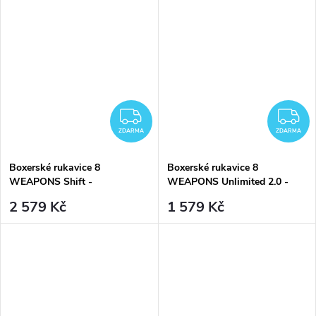
ZDARMA
Z
ZDARMA
ZDARMA
Boxerské rukavice 8
Boxerské rukavice 8
WEAPONS Shift -
WEAPONS Unlimited 2.0 -
Ice/Grey/Orange
Urban Camo
2 579 Kč
1 579 Kč