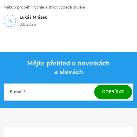
Nákup proběhl rychle a triko vypadá skvěle.
Lukáš Mrázek
3.8.2026
Mějte přehled o novinkách
a slevách
Z
á
E-mail
ODEBÍRAT
p
a