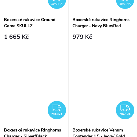
ZDARMA
ZDARMA
Boxerské rukavice Ground
Boxerské rukavice Ringhorns
Game SKULLZ
Charger - Navy Blue/Red
1 665 Kč
979 Kč
ZDARMA
Z
ZDARMA
ZDARMA
Boxerské rukavice Ringhorns
Boxerské rukavice Venum
Charger - Silver/Black
Contender 1.5 - Ivory/ Gold