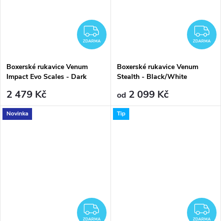
ZDARMA
Z
ZDARMA
ZDARMA
Boxerské rukavice Venum
Boxerské rukavice Venum
Impact Evo Scales - Dark
Stealth - Black/White
Purple
2 479 Kč
2 099 Kč
od
Novinka
Tip
ZDARMA
Z
ZDARMA
ZDARMA