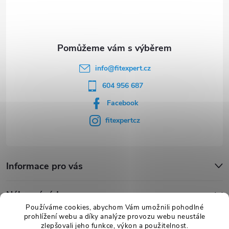
t
í
info
@
fitexpert.cz
604 956 687
Facebook
fitexpertcz
Informace pro vás
Nákupní rádce
Používáme cookies, abychom Vám umožnili pohodlné
prohlížení webu a díky analýze provozu webu neustále
Novinky
zlepšovali jeho funkce, výkon a použitelnost.