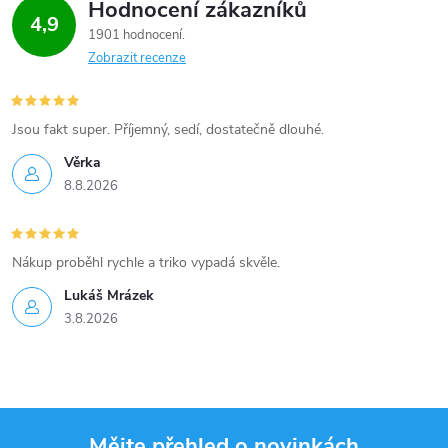
Hodnocení zákazníků
4,9
k
1901 hodnocení
Zobrazit recenze
y
v
Jsou fakt super. Příjemný, sedí, dostatečně dlouhé.
ý
Věrka
p
8.8.2026
i
Nákup proběhl rychle a triko vypadá skvěle.
s
Lukáš Mrázek
u
3.8.2026
Mějte přehled o novinkách