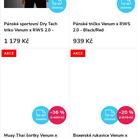
ZDARMA
Z
ZDARMA
ZDARMA
Pánské sportovní Dry Tech
Pánské tričko Venum x RWS
triko Venum x RWS 2.0 -
2.0 - Black/Red
Black/Red
1 179 Kč
939 Kč
AKCE
AKCE
–36 %
–20 %
ZDARMA
ZDAR
1 499 Kč
2 879 Kč
ZDARMA
ZDARMA
Muay Thai šortky Venum x
Boxerské rukavice Venum x