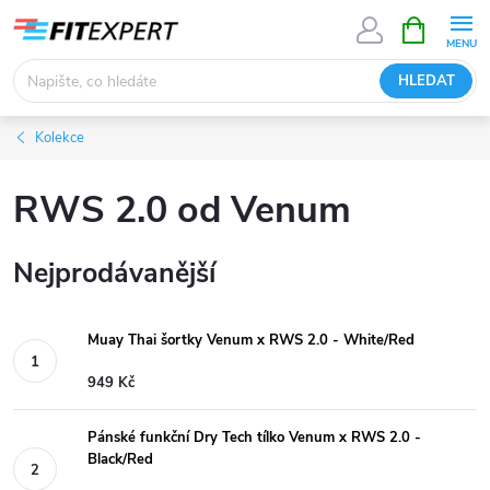
Přejít
NÁKUPNÍ
KOŠÍK
na
obsah
HLEDAT
Kolekce
RWS 2.0 od Venum
Nejprodávanější
Muay Thai šortky Venum x RWS 2.0 - White/Red
949 Kč
Pánské funkční Dry Tech tílko Venum x RWS 2.0 -
Black/Red