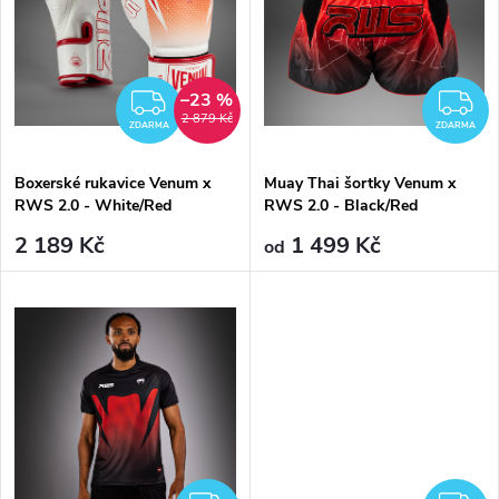
k
t
t
ů
–23 %
ZDARMA
Z
ů
2 879 Kč
ZDARMA
ZDARMA
Boxerské rukavice Venum x
Muay Thai šortky Venum x
RWS 2.0 - White/Red
RWS 2.0 - Black/Red
2 189 Kč
1 499 Kč
od