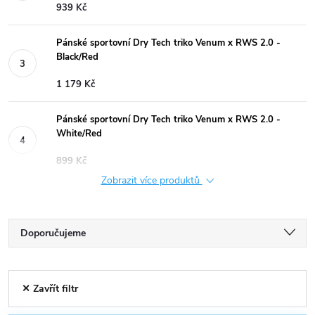
939 Kč
Pánské sportovní Dry Tech triko Venum x RWS 2.0 -
Black/Red
1 179 Kč
Pánské sportovní Dry Tech triko Venum x RWS 2.0 -
White/Red
899 Kč
Zobrazit více produktů
Ř
Doporučujeme
a
Nejlevnější
V
✕ Zavřít filtr
Nejdražší
z