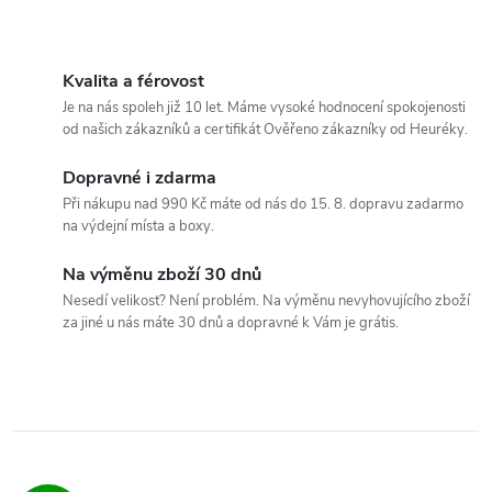
O
v
Kvalita a férovost
Je na nás spoleh již 10 let. Máme vysoké hodnocení spokojenosti
l
od našich zákazníků a certifikát Ověřeno zákazníky od Heuréky.
á
Dopravné i zdarma
Při nákupu nad 990 Kč máte od nás do 15. 8. dopravu zadarmo
d
na výdejní místa a boxy.
a
Na výměnu zboží 30 dnů
c
Nesedí velikost? Není problém. Na výměnu nevyhovujícího zboží
za jiné u nás máte 30 dnů a dopravné k Vám je grátis.
í
p
r
v