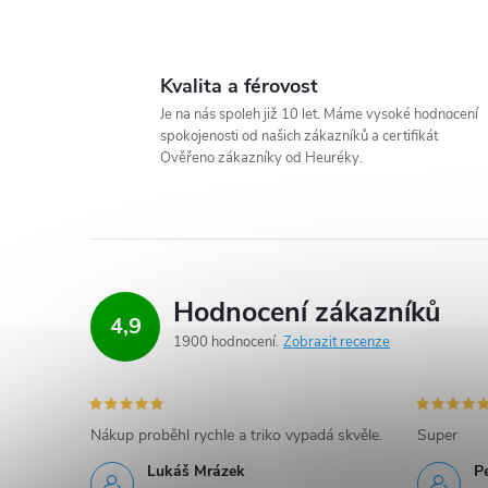
O
v
Kvalita a férovost
l
Je na nás spoleh již 10 let. Máme vysoké hodnocení
spokojenosti od našich zákazníků a certifikát
á
Ověřeno zákazníky od Heuréky.
d
a
c
Hodnocení zákazníků
4,9
í
1900 hodnocení
Zobrazit recenze
p
r
Nákup proběhl rychle a triko vypadá skvěle.
Super
v
Lukáš Mrázek
Pe