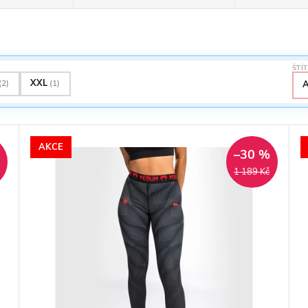
ŠTÍ
XXL
(2)
(1)
AKCE
RMA
%
–30 %
1 189 Kč