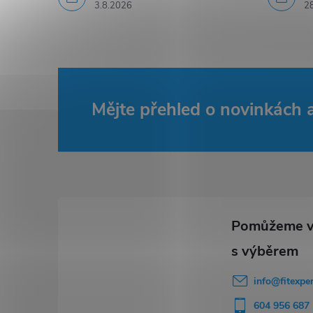
3.8.2026
2
k
y
v
ý
Mějte přehled o novinkách
Z
p
i
á
s
p
u
a
t
info
@
fitexpe
í
604 956 687