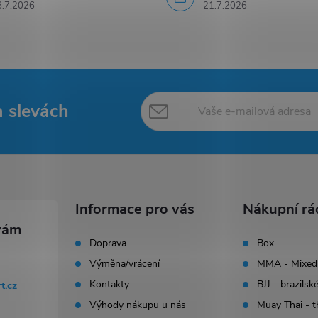
8.7.2026
21.7.2026
a slevách
Informace pro vás
Nákupní rá
Doprava
Box
Výměna/vrácení
MMA - Mixed 
Kontakty
BJJ - brazilské
rt.cz
Výhody nákupu u nás
Muay Thai - t