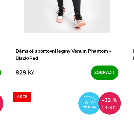
Dámské sportovní legíny Venum Phantom -
Black/Red
829 Kč
ZOBRAZIT
AKCE
ZDARMA
%
–32 %
1 479 Kč
ZDARMA