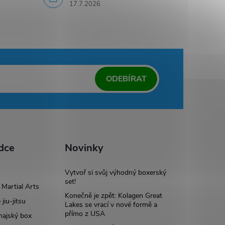
17.7.2026
ODEBÍRAT
dce
Novinky
Vytvoř si svůj výhodný boxerský
set!
Martial Arts
Konečně je zpět: Kolagen Great
 jiu-jitsu
Lakes se vrací v nové formě a
přímo z USA
hajský box