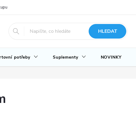
upu u nás
Hodnocení obchodu
Novinky
Blog
HLEDAT
rtovní potřeby
Suplementy
NOVINKY
m