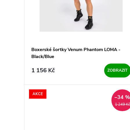
o
u
d
k
u
t
k
ů
Boxerské šortky Venum Phantom LOMA -
t
Black/Blue
ů
1 156 Kč
ZOBRAZIT
AKCE
–34 
1 249 Kč