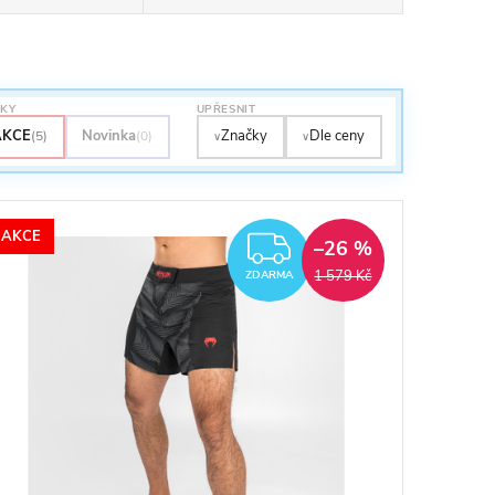
TKY
UPŘESNIT
AKCE
Novinka
Značky
Dle ceny
(5)
(0)
∨
∨
AKCE
ZDARMA
–26 %
1 579 Kč
ZDARMA