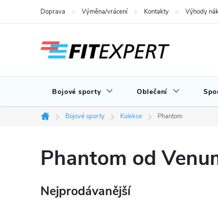
Přejít
Doprava
Výměna/vrácení
Kontakty
Výhody nák
na
obsah
Bojové sporty
Oblečení
Spo
Bojové sporty
Kolekce
Phantom
Domů
Phantom od Venu
Nejprodávanější