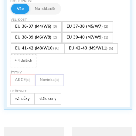
e
DOSTUPNOST
p
Abecedně
Vše
Na skladě
n
VELIKOST
i
EU 36-37 (M4/W6)
EU 37-38 (M5/W7)
(3)
(2)
í
EU 38-39 (M6/W8)
EU 39-40 (M7/W9)
(2)
(1)
s
p
EU 41-42 (M8/W10)
EU 42-43 (M9/W11)
(6)
(5)
p
+ 4 dalších
r
r
ŠTÍTKY
o
AKCE
Novinka
(0)
(0)
o
UPŘESNIT
d
Značky
Dle ceny
d
∨
∨
u
u
k
k