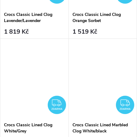
Crocs Classic Lined Clog
Crocs Classic Lined Clog
Lavender/Lavender
Orange Sorbet
1 819 Kč
1 519 Kč
ZDARMA
Z
ZDARMA
ZDARMA
Crocs Classic Lined Clog
Crocs Classic Lined Marbled
White/Grey
Clog White/black