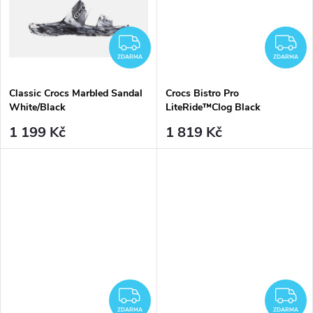
ZDARMA
Z
ZDARMA
ZDARMA
Classic Crocs Marbled Sandal
Crocs Bistro Pro
White/Black
LiteRide™Clog Black
1 199 Kč
1 819 Kč
ZDARMA
Z
ZDARMA
ZDARMA