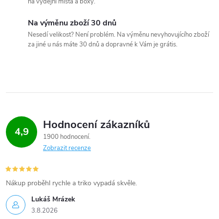
na výdejní místa a boxy.
a
Na výměnu zboží 30 dnů
c
Nesedí velikost? Není problém. Na výměnu nevyhovujícího zboží
za jiné u nás máte 30 dnů a dopravné k Vám je grátis.
í
p
r
v
Hodnocení zákazníků
4,9
k
1900 hodnocení
Zobrazit recenze
y
v
Nákup proběhl rychle a triko vypadá skvěle.
ý
Lukáš Mrázek
p
3.8.2026