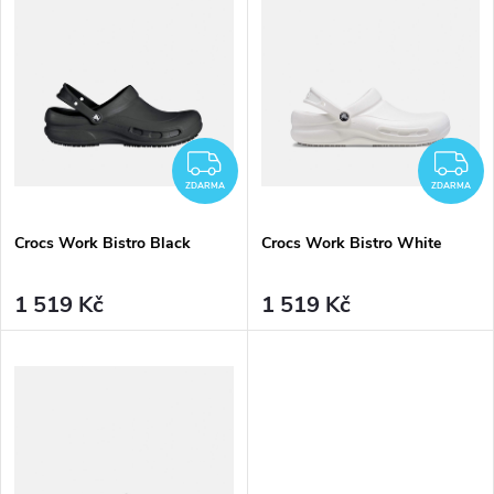
t
t
ů
ů
ZDARMA
Z
ZDARMA
ZDARMA
Crocs Work Bistro Black
Crocs Work Bistro White
1 519 Kč
1 519 Kč