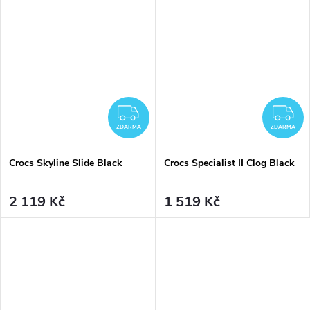
ZDARMA
Z
ZDARMA
ZDARMA
Crocs Skyline Slide Black
Crocs Specialist II Clog Black
2 119 Kč
1 519 Kč