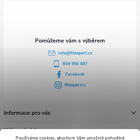
t
í
info
@
fitexpert.cz
604 956 687
Facebook
fitexpertcz
Informace pro vás
Nákupní rádce
Používáme cookies, abychom Vám umožnili pohodlné