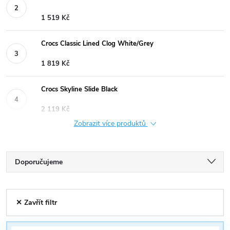
1 519 Kč
Crocs Classic Lined Clog White/Grey
1 819 Kč
Crocs Skyline Slide Black
2 119 Kč
Zobrazit více produktů
Ř
Doporučujeme
a
Nejlevnější
V
✕ Zavřít filtr
Nejdražší
z
ý
Nejprodávanější