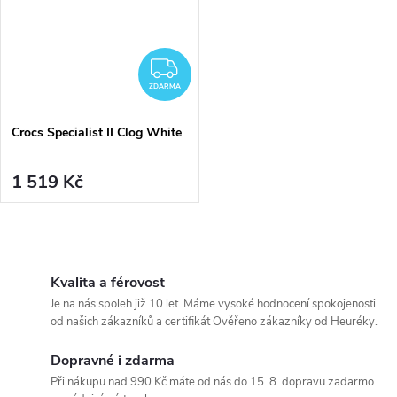
ZDARMA
ZDARMA
Crocs Specialist II Clog White
1 519 Kč
O
v
Kvalita a férovost
Je na nás spoleh již 10 let. Máme vysoké hodnocení spokojenosti
l
od našich zákazníků a certifikát Ověřeno zákazníky od Heuréky.
á
Dopravné i zdarma
Při nákupu nad 990 Kč máte od nás do 15. 8. dopravu zadarmo
d