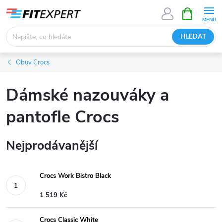
Přejít
NÁKUPNÍ
KOŠÍK
na
obsah
HLEDAT
Obuv Crocs
Dámské nazouváky a
pantofle Crocs
Nejprodávanější
Crocs Work Bistro Black
1 519 Kč
Crocs Classic White