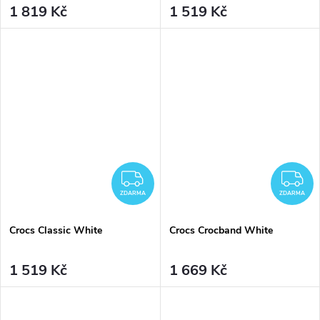
1 819 Kč
1 519 Kč
ZDARMA
Z
ZDARMA
ZDARMA
Crocs Classic White
Crocs Crocband White
1 519 Kč
1 669 Kč