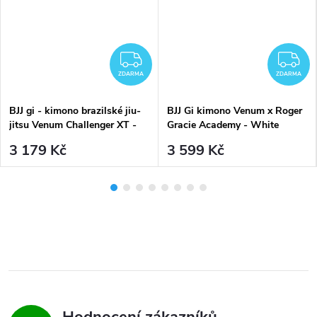
MA
ZDARMA
Z
ZDARMA
ZDARMA
BJJ gi - kimono brazilské jiu-
BJJ Gi kimono Venum x Roger
jitsu Venum Challenger XT -
Gracie Academy - White
White bílé
3 179 Kč
3 599 Kč