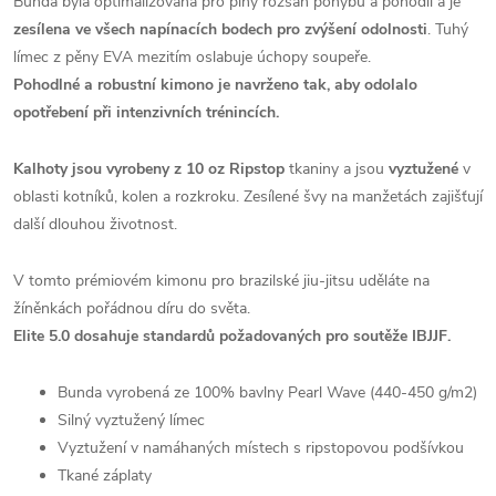
Bunda byla optimalizována pro plný rozsah pohybu a pohodlí a je
zesílena ve všech napínacích bodech pro zvýšení odolnosti
. Tuhý
límec z pěny EVA mezitím oslabuje úchopy soupeře.
Pohodlné a robustní kimono je navrženo tak, aby odolalo
opotřebení při intenzivních trénincích.
Kalhoty jsou vyrobeny z 10 oz Ripstop
tkaniny a jsou
vyztužené
v
oblasti kotníků, kolen a rozkroku. Zesílené švy na manžetách zajišťují
další dlouhou životnost.
V tomto prémiovém kimonu pro brazilské jiu-jitsu uděláte na
žíněnkách pořádnou díru do světa.
Elite 5.0 dosahuje standardů požadovaných pro soutěže IBJJF.
Bunda vyrobená ze 100% bavlny Pearl Wave (440-450 g/m2)
Silný vyztužený límec
Vyztužení v namáhaných místech s ripstopovou podšívkou
Tkané záplaty