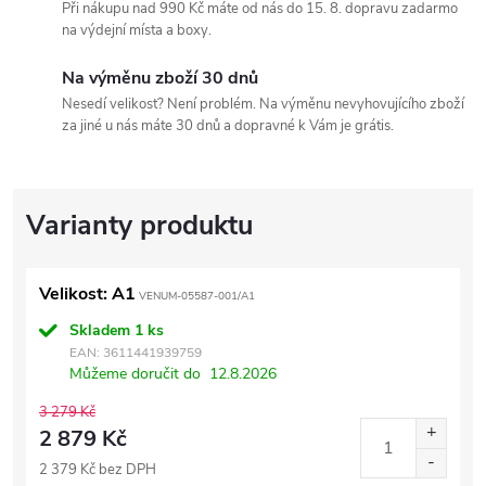
Při nákupu nad 990 Kč máte od nás do 15. 8. dopravu zadarmo
na výdejní místa a boxy.
Na výměnu zboží 30 dnů
Nesedí velikost? Není problém. Na výměnu nevyhovujícího zboží
za jiné u nás máte 30 dnů a dopravné k Vám je grátis.
Velikost: A1
VENUM-05587-001/A1
Skladem
1 ks
EAN:
3611441939759
Můžeme doručit do
12.8.2026
3 279 Kč
2 879 Kč
2 379 Kč bez DPH