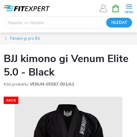
Přejít
NÁKUPNÍ
KOŠÍK
na
obsah
HLEDAT
Pánské gi pro BJJ
BJJ kimono gi Venum Elite
5.0 - Black
Kód produktu:
VENUM-05587-001/A1
AKCE