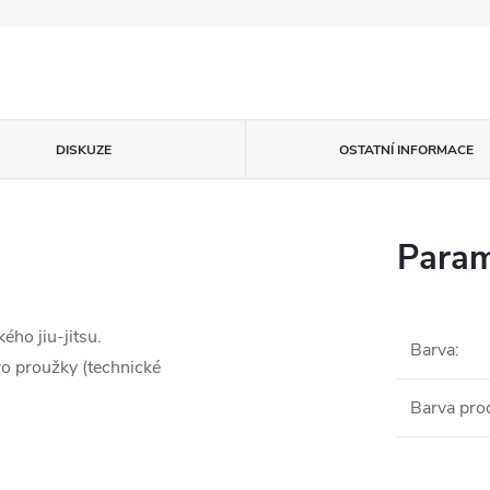
DISKUZE
OSTATNÍ INFORMACE
Param
ého jiu-jitsu.
Barva
:
ro proužky (technické
Barva pro