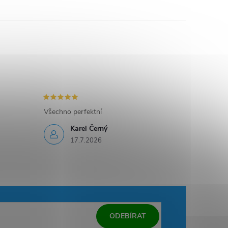
Všechno perfektní
Karel Černý
17.7.2026
ODEBÍRAT