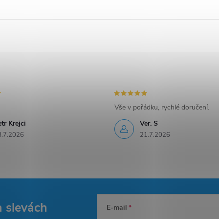
Vše v pořádku, rychlé doručení.
tr Krejci
Ver. S
8.7.2026
21.7.2026
a slevách
E-mail