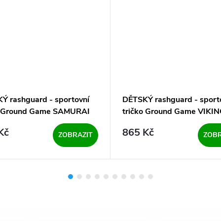
Ý rashguard - sportovní
DĚTSKÝ rashguard - sport
o Ground Game SAMURAI
tričko Ground Game VIKIN
ds - krátký rukáv
dlouhý rukáv
Kč
865 Kč
ZOBRAZIT
ZOBR