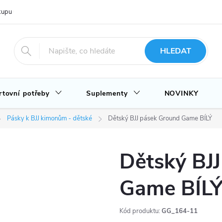
upu u nás
Hodnocení obchodu
Novinky
Blog
HLEDAT
rtovní potřeby
Suplementy
NOVINKY
Pásky k BJJ kimonům - dětské
Dětský BJJ pásek Ground Game BÍLÝ
Dětský BJ
Game BÍL
Kód produktu:
GG_164-11