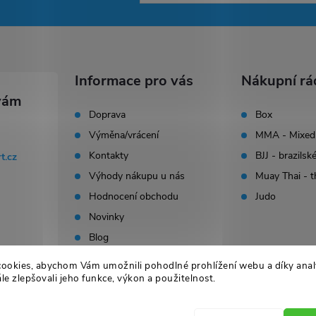
Informace pro vás
Nákupní rá
Doprava
Box
Výměna/vrácení
MMA - Mixed 
Kontakty
BJJ - brazilské
rt.cz
Výhody nákupu u nás
Muay Thai - t
Hodnocení obchodu
Judo
Novinky
Blog
ookies, abychom Vám umožnili pohodlné prohlížení webu a díky ana
e zlepšovali jeho funkce, výkon a použitelnost.