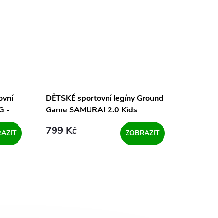
ovní
DĚTSKÉ sportovní legíny Ground
DĚTSKÉ 
G -
Game SAMURAI 2.0 Kids
Birds ná
799 Kč
749 K
AZIT
ZOBRAZIT