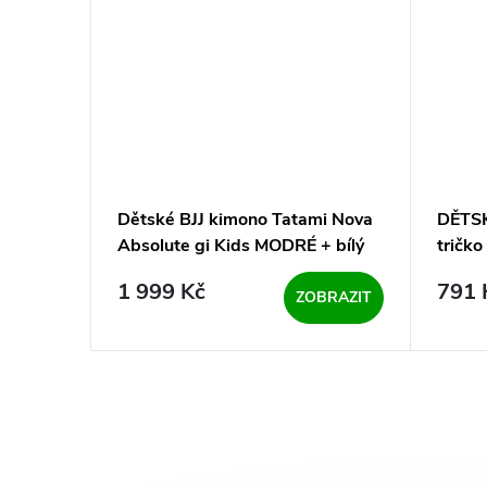
Dětské BJJ kimono Tatami Nova
DĚTSK
 bílé +
Absolute gi Kids MODRÉ + bílý
tričk
pásek zdarma
2.0 Ki
1 999 Kč
791 
BRAZIT
ZOBRAZIT