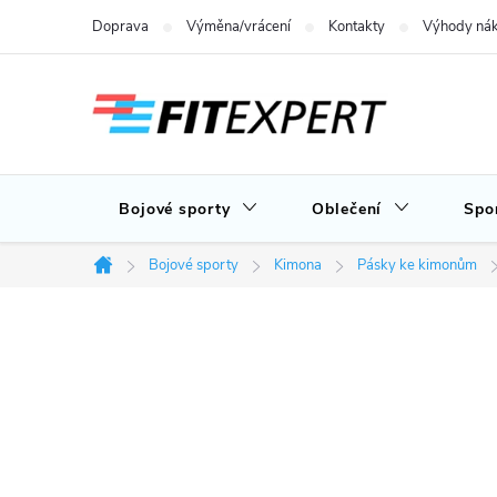
Přejít
Doprava
Výměna/vrácení
Kontakty
Výhody nák
na
obsah
Bojové sporty
Oblečení
Spo
Bojové sporty
Kimona
Pásky ke kimonům
Domů