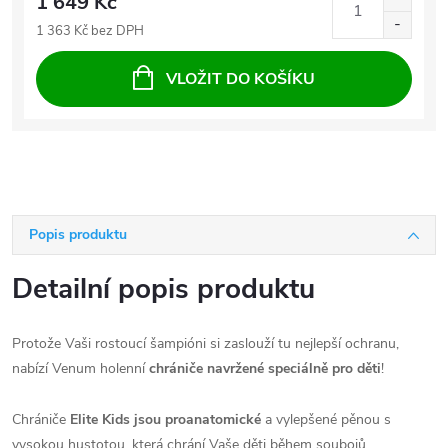
1 649 Kč
1 363 Kč bez DPH
VLOŽIT DO KOŠÍKU
Popis produktu
Detailní popis produktu
Protože Vaši rostoucí šampióni si zaslouží tu nejlepší ochranu,
nabízí Venum holenní
chrániče navržené speciálně pro děti
!
Chrániče
Elite Kids jsou proanatomické
a vylepšené pěnou s
vysokou hustotou, která chrání Vaše děti během soubojů.