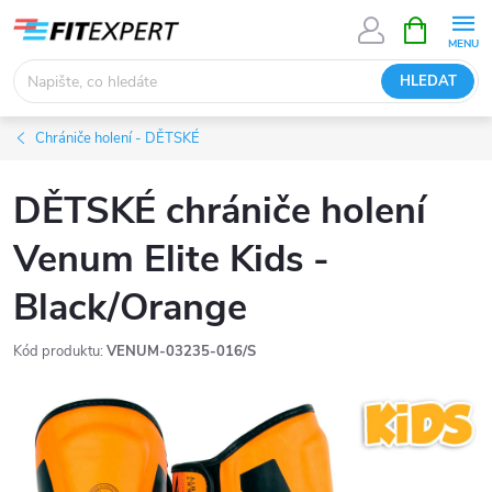
Přejít
NÁKUPNÍ
KOŠÍK
na
obsah
HLEDAT
Chrániče holení - DĚTSKÉ
DĚTSKÉ chrániče holení
Venum Elite Kids -
Black/Orange
Kód produktu:
VENUM-03235-016/S