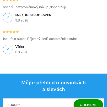
Rychlý , bezproblémový nákup ,doporučuji
MARTIN BĚLOHLÁVEK
9.8.2026
Jsou fakt super. Příjemný, sedí, dostatečně dlouhé.
Věrka
8.8.2026
Mějte přehled o novinkách
a slevách
Z
á
E-mail
ODEBÍRAT