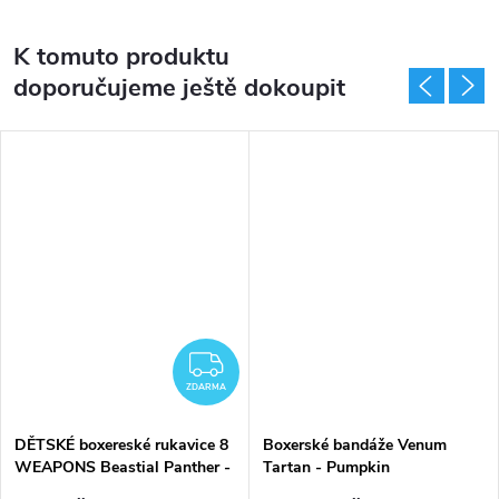
K tomuto produktu
doporučujeme ještě dokoupit
ZDARMA
ZDARMA
DĚTSKÉ boxereské rukavice 8
Boxerské bandáže Venum
WEAPONS Beastial Panther -
Tartan - Pumpkin
černo-fialové