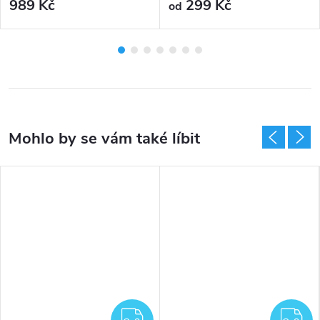
989 Kč
299 Kč
od
DARMA
ZDARMA
Z