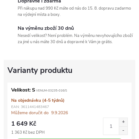
Dopravné i zdarma
Při nákupu nad 990 Kč máte od nás do 15. 8. dopravu zadarmo
na výdejní místa a boxy.
Na výměnu zboží 30 dnů
Nesedí velikost? Není problém. Na výměnu nevyhovujícího zboží
za jiné u nás máte 30 dnů a dopravné k Vám je grátis.
Velikost: S
VENUM-03235-016/S
Na objednávku (4-5 týdnů)
EAN:
3611441483467
Můžeme doručit do
9.9.2026
1 649 Kč
1 363 Kč bez DPH