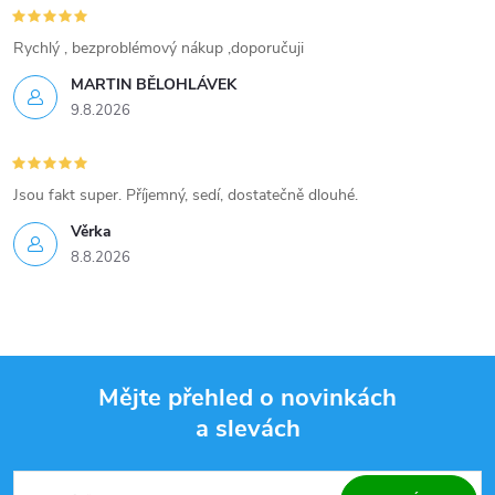
Rychlý , bezproblémový nákup ,doporučuji
MARTIN BĚLOHLÁVEK
9.8.2026
Jsou fakt super. Příjemný, sedí, dostatečně dlouhé.
Věrka
8.8.2026
Mějte přehled o novinkách
a slevách
Z