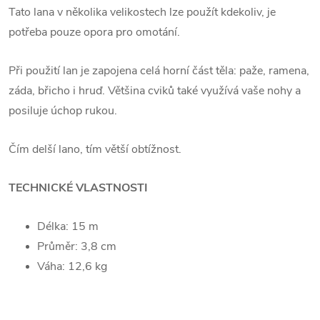
Tato lana v několika velikostech lze použít kdekoliv, je
potřeba pouze opora pro omotání.
Při použití lan je zapojena celá horní část těla: paže, ramena,
záda, břicho i hruď. Většina cviků také využívá vaše nohy a
posiluje úchop rukou.
Čím delší lano, tím větší obtížnost.
TECHNICKÉ VLASTNOSTI
Délka: 15 m
Průměr: 3,8 cm
Váha: 12,6
kg