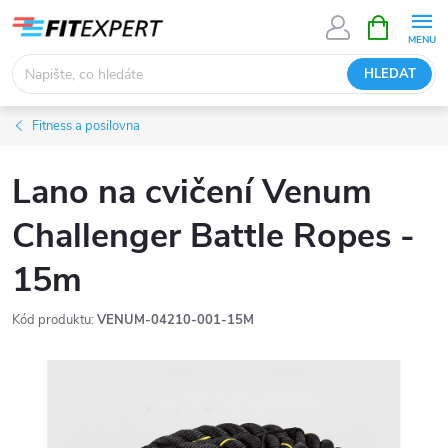
Přejít
NÁKUPNÍ
KOŠÍK
na
obsah
HLEDAT
Fitness a posilovna
Lano na cvičení Venum
Challenger Battle Ropes -
15m
Kód produktu:
VENUM-04210-001-15M