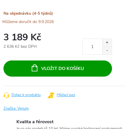
Na objednávku (4-5 týdnů)
9.9.2026
3 189 Kč
2 636 Kč bez DPH
Měrná
cena:
VLOŽIT DO KOŠÍKU
Dotaz k produktu
Hlídací pes
Značka:
Venum
Kvalita a férovost
Je na nás spoleh již 10 let. Máme vysoké hodnocení spokojenosti