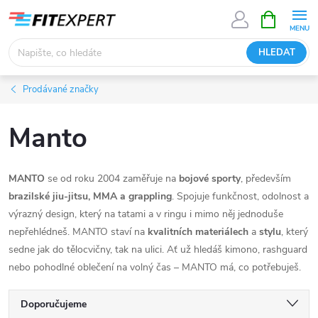
Přejít
NÁKUPNÍ
KOŠÍK
na
obsah
HLEDAT
Prodávané značky
Manto
MANTO
se od roku 2004 zaměřuje na
bojové sporty
, především
brazilské jiu-jitsu, MMA a grappling
. Spojuje funkčnost, odolnost a
výrazný design, který na tatami a v ringu i mimo něj jednoduše
nepřehlédneš. MANTO staví na
kvalitních materiálech
a
stylu
, který
sedne jak do tělocvičny, tak na ulici. Ať už hledáš kimono, rashguard
nebo pohodlné oblečení na volný čas – MANTO má, co potřebuješ.
Ř
Doporučujeme