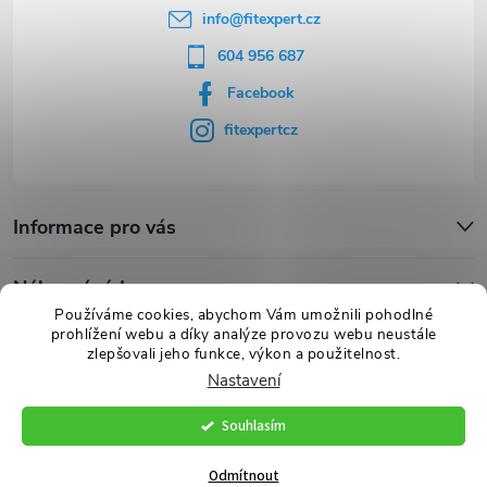
info
@
fitexpert.cz
604 956 687
Facebook
fitexpertcz
Informace pro vás
Nákupní rádce
Používáme cookies, abychom Vám umožnili pohodlné
prohlížení webu a díky analýze provozu webu neustále
Novinky
zlepšovali jeho funkce, výkon a použitelnost.
Nastavení
Souhlasím
Copyright 2026
FITexpert.cz
. Všechna práva vyhrazena.
Vytvořil Shoptet Premium
Odmítnout