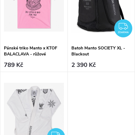
d
u
u
k
Z
k
ZDARMA
t
t
Pánské triko Manto x KTOF
Batoh Manto SOCIETY XL -
ů
BALACLAVA - růžové
Blackout
ů
789 Kč
2 390 Kč
ZDARMA