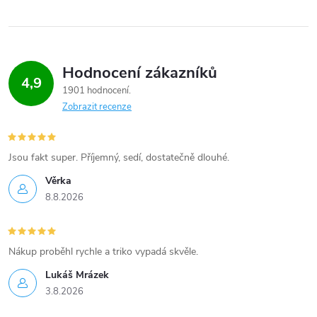
l
á
Hodnocení zákazníků
d
4,9
1901 hodnocení
a
Zobrazit recenze
c
í
Jsou fakt super. Příjemný, sedí, dostatečně dlouhé.
Věrka
p
8.8.2026
r
v
Nákup proběhl rychle a triko vypadá skvěle.
k
Lukáš Mrázek
3.8.2026
y