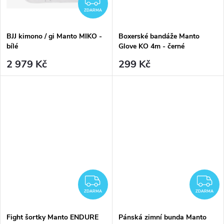
ZDARMA
BJJ kimono / gi Manto MIKO -
Boxerské bandáže Manto
bílé
Glove KO 4m - černé
2 979 Kč
299 Kč
ZDARMA
Z
ZDARMA
ZDARMA
Fight šortky Manto ENDURE
Pánská zimní bunda Manto