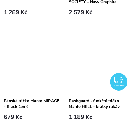
SOCIETY - Navy Graphite
1 289 Kč
2 579 Kč
Z
ZDARMA
Pánské tričko Manto MIRAGE
Rashguard - funkční tričko
- Black černé
Manto HELL - krátký rukáv
679 Kč
1 189 Kč