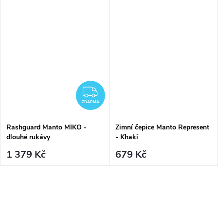
ZDARMA
ZDARMA
Rashguard Manto MIKO -
Zimní čepice Manto Represent
dlouhé rukávy
- Khaki
1 379 Kč
679 Kč
O
v