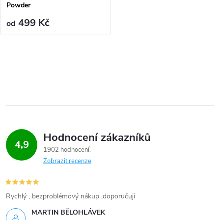
ů
Powder
ů
499 Kč
od
O
v
l
á
Hodnocení zákazníků
d
4,9
1902 hodnocení
a
Zobrazit recenze
c
í
Rychlý , bezproblémový nákup ,doporučuji
MARTIN BĚLOHLÁVEK