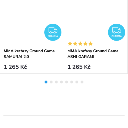
DARMA
ZDARMA
Z
ZDARMA
ZDARMA
MMA kraťasy Ground Game
MMA kraťasy Ground Game
SAMURAI 2.0
ASHI GARAMI
1 265 Kč
1 265 Kč