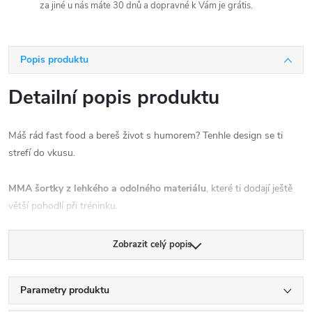
za jiné u nás máte 30 dnů a dopravné k Vám je grátis.
Popis produktu
Detailní popis produktu
Máš rád fast food a bereš život s humorem? Tenhle design se ti
strefí do vkusu.
MMA šortky z lehkého a odolného materiálu
, které ti dodají ještě
větší pohodlí při tréninku.
Ve srovnání s klasickými MMA šortkami Ground Game jsme v
Zobrazit celý popis
tomto modelu použili
tenčí a mnohem lehčí materiál
.
Parametry produktu
Elastická vložka v rozkroku
a malé rozparky na nohavicích
zajišťují
plnou volnost pohybu
. Široký elastický pas a šňůrka pomáhají