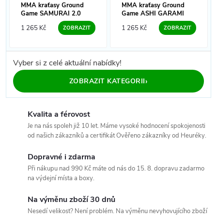
MMA kraťasy Ground
MMA kraťasy Ground
Game SAMURAI 2.0
Game ASHI GARAMI
1 265 Kč
1 265 Kč
ZOBRAZIT
ZOBRAZIT
Vyber si z celé aktuální nabídky!
›
ZOBRAZIT KATEGORII
Kvalita a férovost
Je na nás spoleh již 10 let. Máme vysoké hodnocení spokojenosti
od našich zákazníků a certifikát Ověřeno zákazníky od Heuréky.
Dopravné i zdarma
Při nákupu nad 990 Kč máte od nás do 15. 8. dopravu zadarmo
na výdejní místa a boxy.
Na výměnu zboží 30 dnů
Nesedí velikost? Není problém. Na výměnu nevyhovujícího zboží