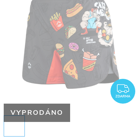
Z
ZDARMA
VYPRODÁNO