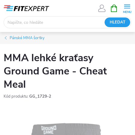
Přejít
NÁKUPNÍ
KOŠÍK
na
obsah
HLEDAT
Pánské MMA šortky
MMA lehké kraťasy
Ground Game - Cheat
Meal
Kód produktu:
GG_1729-2