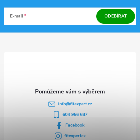
Z
á
E-mail
ODEBÍRAT
p
a
t
í
info
@
fitexpert.cz
604 956 687
Facebook
fitexpertcz