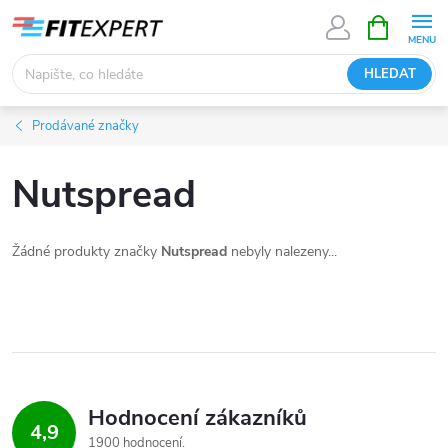
Přejít
NÁKUPNÍ
KOŠÍK
na
obsah
HLEDAT
Prodávané značky
Nutspread
Žádné produkty značky
Nutspread
nebyly nalezeny...
Hodnocení zákazníků
4,9
1900 hodnocení