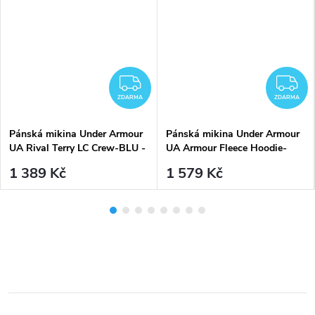
DARMA
ZDARMA
Z
ZDARMA
ZDARMA
Pánská mikina Under Armour
Pánská mikina Under Armour
UA Rival Terry LC Crew-BLU -
UA Armour Fleece Hoodie-
modrá
BLU - modrá
1 389 Kč
1 579 Kč