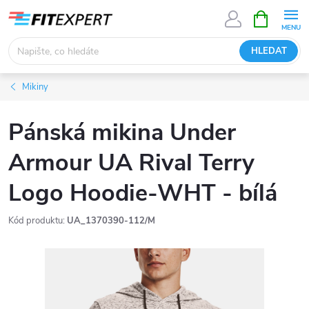
Přejít
NÁKUPNÍ
KOŠÍK
na
obsah
HLEDAT
Mikiny
Pánská mikina Under
Armour UA Rival Terry
Logo Hoodie-WHT - bílá
Kód produktu:
UA_1370390-112/M