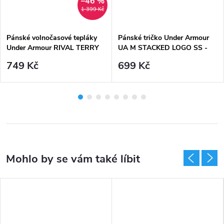
–46 %
1 399 Kč
Pánské volnočasové tepláky
Pánské tričko Under Armour
Under Armour RIVAL TERRY
UA M STACKED LOGO SS -
JOGGER-WHT - bílo šedé
bílé
749 Kč
699 Kč