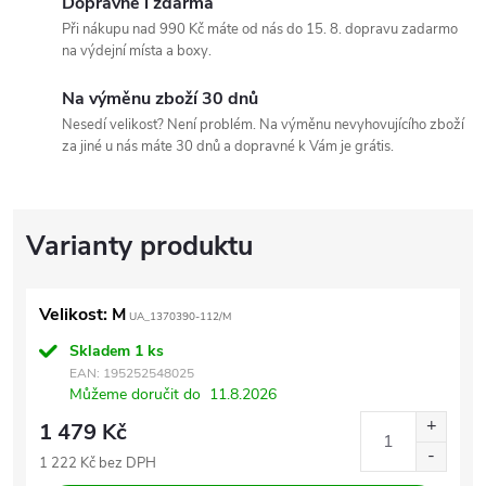
Dopravné i zdarma
Při nákupu nad 990 Kč máte od nás do 15. 8. dopravu zadarmo
na výdejní místa a boxy.
Na výměnu zboží 30 dnů
Nesedí velikost? Není problém. Na výměnu nevyhovujícího zboží
za jiné u nás máte 30 dnů a dopravné k Vám je grátis.
Velikost: M
UA_1370390-112/M
Skladem
1 ks
EAN:
195252548025
Můžeme doručit do
11.8.2026
1 479 Kč
1 222 Kč bez DPH