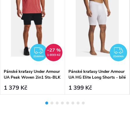
–27 %
MA
ZDARMA
Z
1 899 Kč
ZDARMA
ZDARMA
Pánské kraťasy Under Armour
Pánské kraťasy Under Armour
UA Peak Woven 2in1 Sts-BLK
UA HG Elite Long Shorts - bílé
1 379 Kč
1 399 Kč