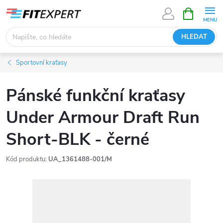
Přejít
NÁKUPNÍ
KOŠÍK
na
obsah
HLEDAT
Sportovní kraťasy
Pánské funkční kraťasy
Under Armour Draft Run
Short-BLK - černé
Kód produktu:
UA_1361488-001/M