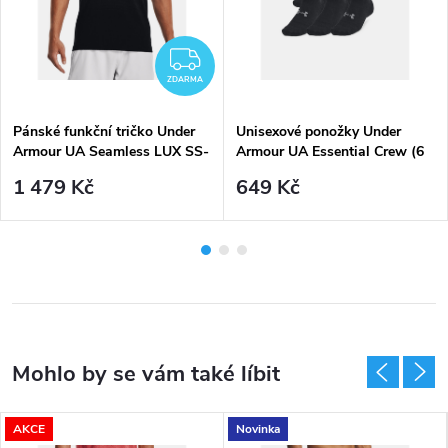
ZDARMA
ZDARMA
Pánské funkční tričko Under
Unisexové ponožky Under
Armour UA Seamless LUX SS-
Armour UA Essential Crew (6
BLK - černé
párů) - černé
1 479 Kč
649 Kč
AKCE
Novinka