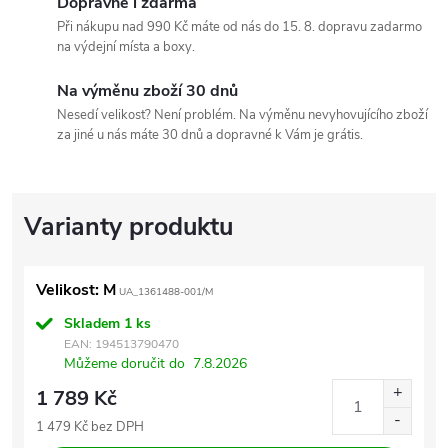
Dopravné i zdarma
Při nákupu nad 990 Kč máte od nás do 15. 8. dopravu zadarmo
na výdejní místa a boxy.
Na výměnu zboží 30 dnů
Nesedí velikost? Není problém. Na výměnu nevyhovujícího zboží
za jiné u nás máte 30 dnů a dopravné k Vám je grátis.
Velikost: M
UA_1361488-001/M
Skladem
1 ks
EAN:
194513790470
Můžeme doručit do
7.8.2026
1 789 Kč
1 479 Kč bez DPH