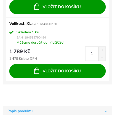
VLOŽIT DO KOŠÍKU
Velikost: XL
UA_1361488-001/XL
Skladem
1 ks
EAN:
194513790494
Můžeme doručit do
7.8.2026
1 789 Kč
1 479 Kč bez DPH
VLOŽIT DO KOŠÍKU
Popis produktu