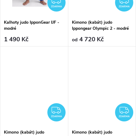
ZDARMA
Z
ZDARMA
ZDARMA
Kalhoty judo IpponGear IJF -
Kimono (kabát) judo
modré
Ippongear Olympic 2 - modré
(schváleno IJF)
1 490 Kč
4 720 Kč
od
ZDARMA
Z
ZDARMA
ZDARMA
Kimono (kabát) judo
Kimono (kabát) judo