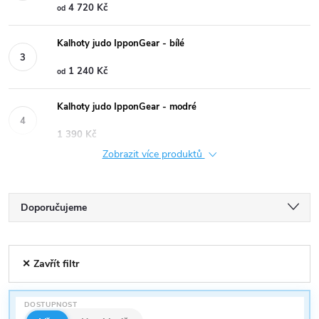
4 720 Kč
od
Kalhoty judo IpponGear - bílé
1 240 Kč
od
Kalhoty judo IpponGear - modré
1 390 Kč
Zobrazit více produktů
Ř
Doporučujeme
a
Nejlevnější
V
✕ Zavřít filtr
Nejdražší
z
ý
Nejprodávanější
e
DOSTUPNOST