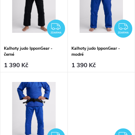
t
ů
ů
ZDARMA
Z
ZDARMA
ZDARMA
Kalhoty judo IpponGear -
Kalhoty judo IpponGear -
černé
modré
1 390 Kč
1 390 Kč