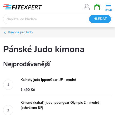
Přejít
NÁKUPNÍ
KOŠÍK
na
obsah
HLEDAT
Kimona pro Judo
Pánské Judo kimona
Nejprodávanější
Kalhoty judo IpponGear IJF - modré
1 490 Kč
Kimono (kabát) judo Ippongear Olympic 2 - modré
(schváleno IJF)