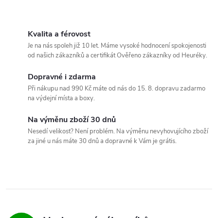
O
v
Kvalita a férovost
Je na nás spoleh již 10 let. Máme vysoké hodnocení spokojenosti
l
od našich zákazníků a certifikát Ověřeno zákazníky od Heuréky.
á
Dopravné i zdarma
Při nákupu nad 990 Kč máte od nás do 15. 8. dopravu zadarmo
d
na výdejní místa a boxy.
a
Na výměnu zboží 30 dnů
c
Nesedí velikost? Není problém. Na výměnu nevyhovujícího zboží
za jiné u nás máte 30 dnů a dopravné k Vám je grátis.
í
p
r
v