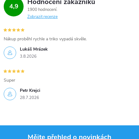
Hodnocení zákazníků
4,9
k
1900 hodnocení
Zobrazit recenze
y
v
Nákup proběhl rychle a triko vypadá skvěle.
ý
Lukáš Mrázek
p
3.8.2026
i
Super
s
Petr Krejci
u
28.7.2026
Mějte přehled o novinkách