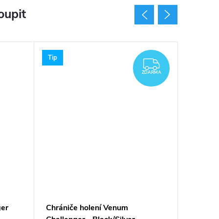
oupit
Tip
ZDARMA
ZDARMA
ger
Chrániče holení Venum
Chránič