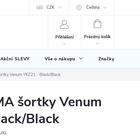
CZK
Čeština
NÁKUPNÍ
KOŠÍK
Prázdný košík
Přihlášení
Akční SLEVY
Vše o nákupu
Značky
rtky Venum YKZ21 - Black/Black
MA šortky Venum
lack/Black
/XL