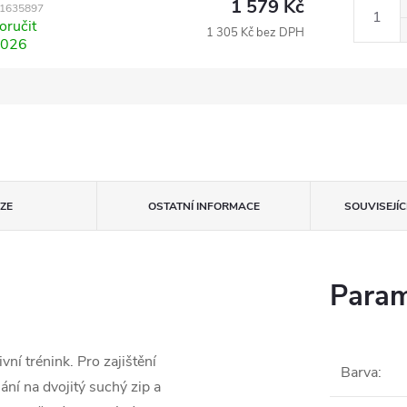
1 579 Kč
1635897
ručit
1 305 Kč bez DPH
2026
ZE
OSTATNÍ INFORMACE
SOUVISEJÍ
Param
ní trénink. Pro zajištění
Barva
:
ní na dvojitý suchý zip a