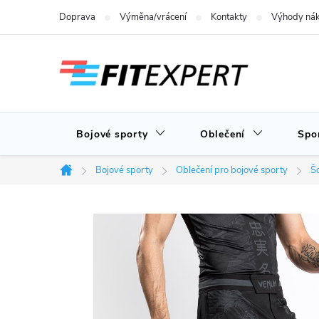
Přejít
Doprava
Výměna/vrácení
Kontakty
Výhody nák
na
obsah
Bojové sporty
Oblečení
Spo
Bojové sporty
Oblečení pro bojové sporty
Šo
Domů