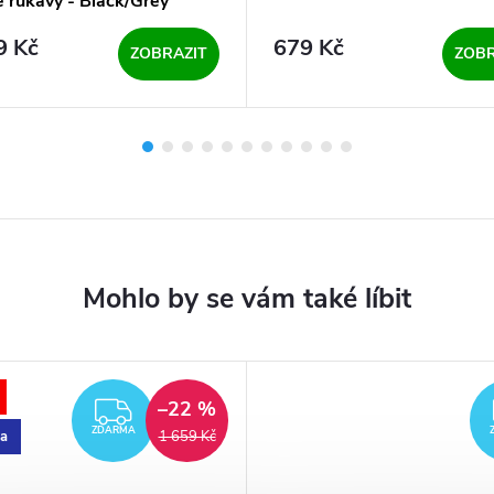
 rukávy - Black/Grey
9 Kč
679 Kč
ZOBRAZIT
ZOBR
–22 %
ZDARMA
ZDARMA
a
1 659 Kč