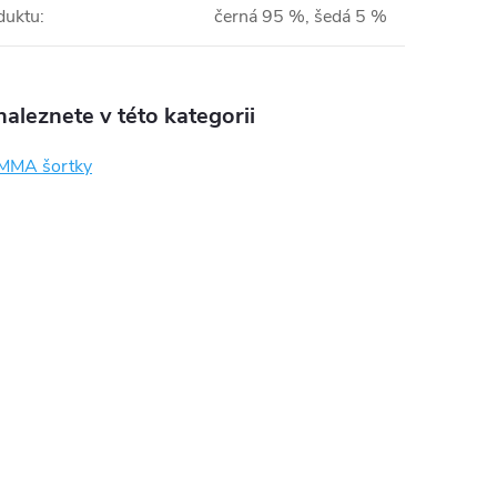
duktu
:
černá 95 %, šedá 5 %
aleznete v této kategorii
MMA šortky