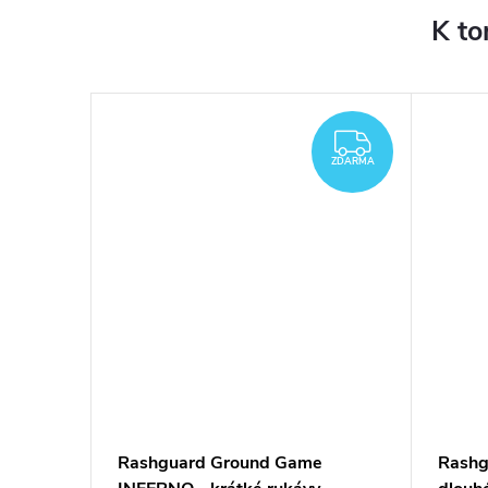
K to
ZDARMA
ZDARMA
ospělý)
Rashguard Ground Game
Rashg