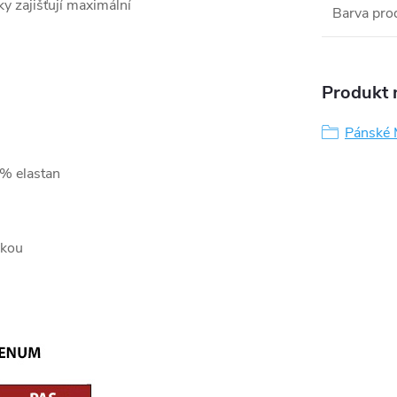
y zajišťují maximální
Barva pro
Produkt n
Pánské 
 % elastan
rkou