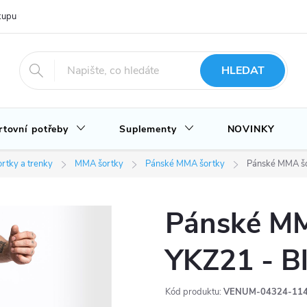
upu u nás
Hodnocení obchodu
Novinky
Blog
HLEDAT
rtovní potřeby
Suplementy
NOVINKY
rtky a trenky
MMA šortky
Pánské MMA šortky
Pánské MMA šo
Pánské M
YKZ21 - B
Kód produktu:
VENUM-04324-114