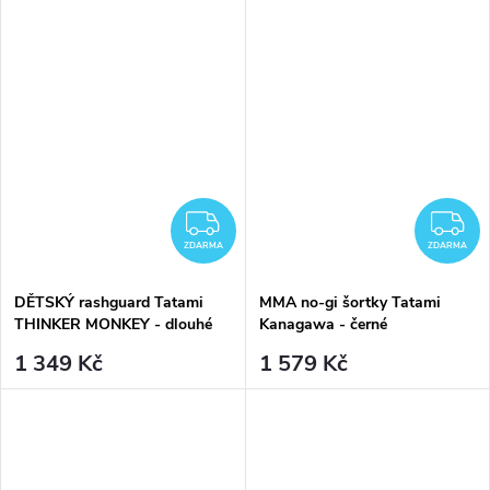
ZDARMA
Z
ZDARMA
ZDARMA
DĚTSKÝ rashguard Tatami
MMA no-gi šortky Tatami
THINKER MONKEY - dlouhé
Kanagawa - černé
rukávy
1 349 Kč
1 579 Kč