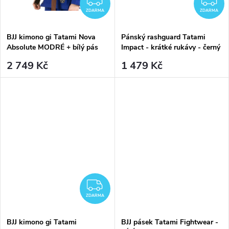
ZDARMA
ZDARMA
BJJ kimono gi Tatami Nova
Pánský rashguard Tatami
Absolute MODRÉ + bílý pás
Impact - krátké rukávy - černý
zdarma
2 749 Kč
1 479 Kč
ZDARMA
ZDARMA
BJJ kimono gi Tatami
BJJ pásek Tatami Fightwear -