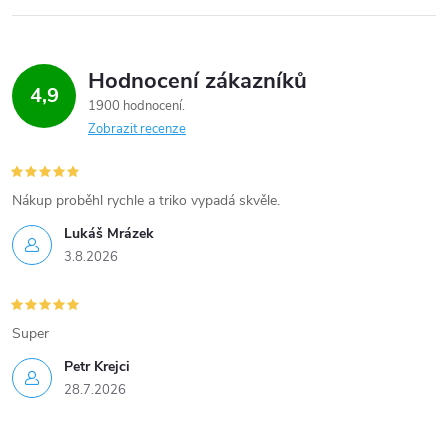
k
c
o
í
v
Hodnocení zákazníků
4,9
á
p
1900 hodnocení
n
Zobrazit recenze
r
í
v
Nákup proběhl rychle a triko vypadá skvěle.
k
Lukáš Mrázek
3.8.2026
y
v
Super
ý
Petr Krejci
p
28.7.2026
i