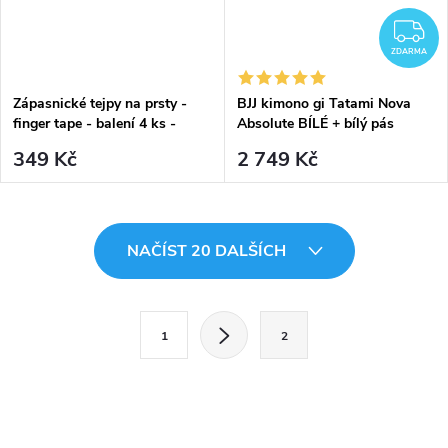
Z
ZDARMA
Zápasnické tejpy na prsty -
BJJ kimono gi Tatami Nova
finger tape - balení 4 ks -
Absolute BÍLÉ + bílý pás
Tatami fightwear
zdarma
349 Kč
2 749 Kč
O
NAČÍST 20 DALŠÍCH
v
l
S
1
2
t
á
r
d
á
a
n