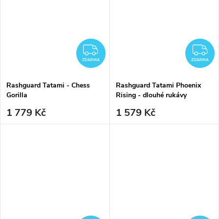
ZDARMA
Z
ZDARMA
ZDARMA
Rashguard Tatami - Chess
Rashguard Tatami Phoenix
Gorilla
Rising - dlouhé rukávy
1 779 Kč
1 579 Kč