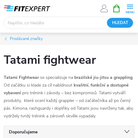
Přejít
NÁKUPNÍ
KOŠÍK
na
obsah
HLEDAT
Prodávané značky
Tatami fightwear
Tatami Fightwear
se specializuje na
brazilské jiu-jitsu a grappling
.
Od začátku si klade za cíl nabídnout
kvalitní, funkční a dostupné
vybavení
pro trénink i závody – bez kompromisů. Tatami vytváří
produkty, které ocení každý grappler – od začátečníka až po černý
pás. Kimona, rashguardy i doplňky od Tatami jsou navrženy tak, aby
vydržely tvrdý trénink a zároveň skvěle vypadaly.
Ř
Doporučujeme