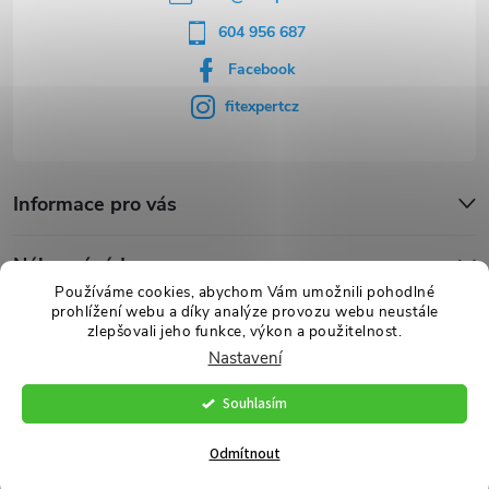
604 956 687
Facebook
fitexpertcz
Informace pro vás
Nákupní rádce
Používáme cookies, abychom Vám umožnili pohodlné
prohlížení webu a díky analýze provozu webu neustále
Novinky
zlepšovali jeho funkce, výkon a použitelnost.
Nastavení
Souhlasím
Copyright 2026
FITexpert.cz
. Všechna práva vyhrazena.
Vytvořil Shoptet Premium
Odmítnout