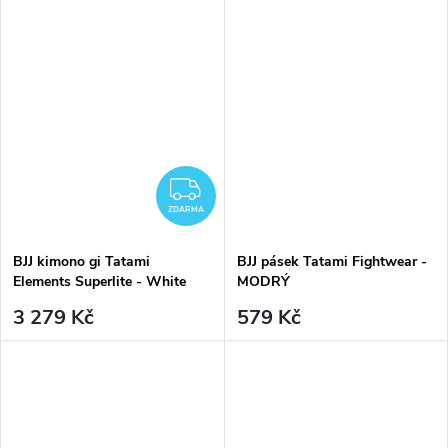
ZDARMA
ZDARMA
BJJ kimono gi Tatami
BJJ pásek Tatami Fightwear -
Elements Superlite - White
MODRÝ
bílé + BÍLÝ PÁSEK
3 279 Kč
579 Kč