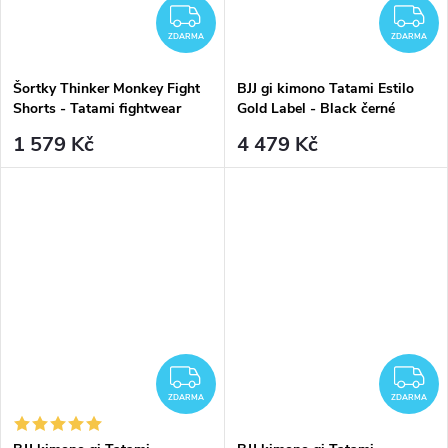
ZDARMA
Z
ZDARMA
ZDARMA
Šortky Thinker Monkey Fight
BJJ gi kimono Tatami Estilo
Shorts - Tatami fightwear
Gold Label - Black černé
1 579 Kč
4 479 Kč
ZDARMA
Z
ZDARMA
ZDARMA