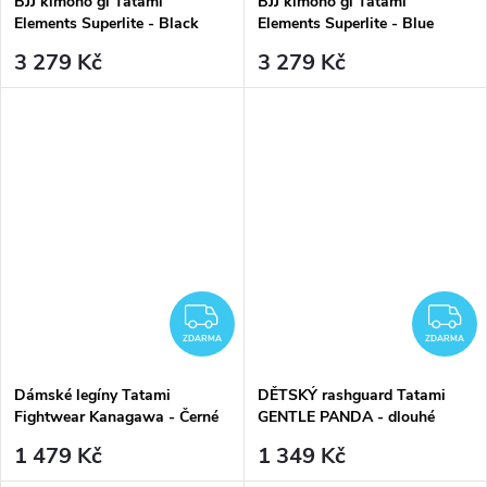
BJJ kimono gi Tatami
BJJ kimono gi Tatami
Elements Superlite - Black
Elements Superlite - Blue
černé + BÍLÝ PÁSEK
modrá + BÍLÝ PÁSEK
3 279 Kč
3 279 Kč
ZDARMA
Z
ZDARMA
ZDARMA
Dámské legíny Tatami
DĚTSKÝ rashguard Tatami
Fightwear Kanagawa - Černé
GENTLE PANDA - dlouhé
rukávy
1 479 Kč
1 349 Kč