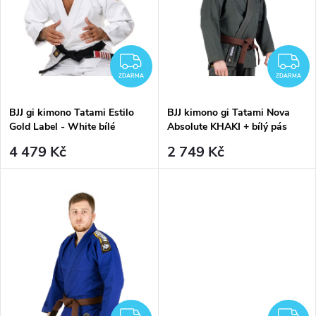
d
u
u
k
ZDARMA
Z
k
ZDARMA
ZDARMA
t
t
BJJ gi kimono Tatami Estilo
BJJ kimono gi Tatami Nova
ů
Gold Label - White bílé
Absolute KHAKI + bílý pás
ů
zdarma
4 479 Kč
2 749 Kč
ZDARMA
Z