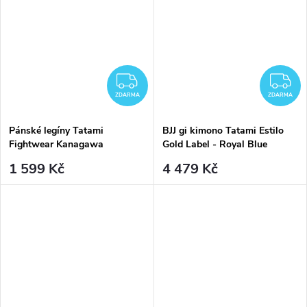
ZDARMA
Z
ZDARMA
ZDARMA
Pánské legíny Tatami
BJJ gi kimono Tatami Estilo
Fightwear Kanagawa
Gold Label - Royal Blue
1 599 Kč
4 479 Kč