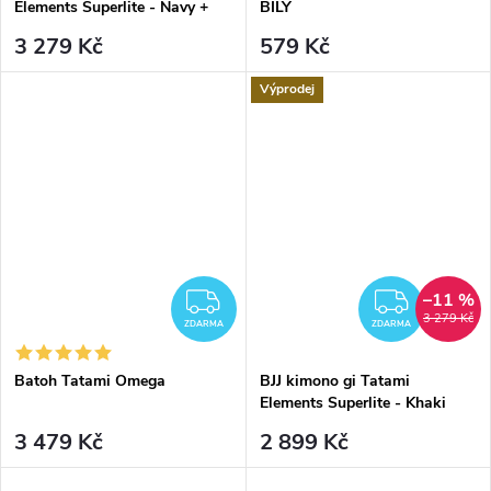
Elements Superlite - Navy +
BÍLÝ
BÍLÝ PÁSEK
3 279 Kč
579 Kč
Výprodej
–11 %
ZDARMA
ZDAR
3 279 Kč
ZDARMA
ZDARMA
Batoh Tatami Omega
BJJ kimono gi Tatami
Elements Superlite - Khaki
zelené + BÍLÝ PÁSEK
3 479 Kč
2 899 Kč