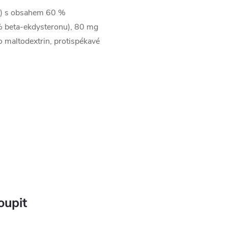
dy) s obsahem 60 %
% beta-ekdysteronu), 80 mg
o maltodextrin, protispékavé
oupit