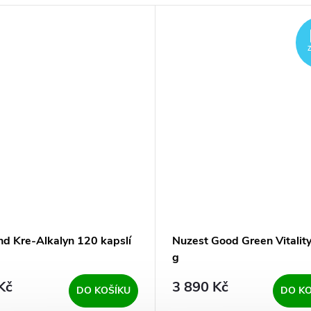
nd Kre-Alkalyn 120 kapslí
Nuzest Good Green Vitalit
g
Kč
3 890 Kč
DO KOŠÍKU
DO KO