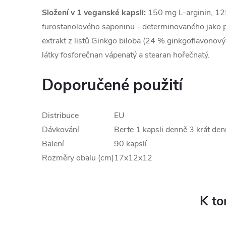
Složení v 1 veganské kapsli:
150 mg L-arginin, 125
furostanolového saponinu - determinovaného jako 
extrakt z listů Ginkgo biloba (24 % ginkgoflavonový
látky fosforečnan vápenatý a stearan hořečnatý.
Doporučené použití
Distribuce
EU
Dávkování
Berte 1 kapsli denně 3 krát de
Balení
90 kapslí
Rozměry obalu (cm)
17x12x12
K to