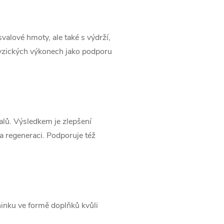
alové hmoty, ale také s výdrží,
 fyzických výkonech jako podporu
valů. Výsledkem je zlepšení
a regeneraci. Podporuje též
éninku ve formě doplňků kvůli