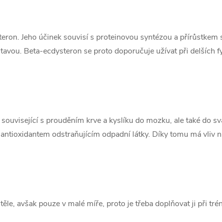
ron. Jeho účinek souvisí s proteinovou syntézou a přírůstkem sv
stavou. Beta-ecdysteron se proto doporučuje užívat při delších
 související s prouděním krve a kyslíku do mozku, ale také do s
ntioxidantem odstraňujícím odpadní látky. Díky tomu má vliv n
těle, avšak pouze v malé míře, proto je třeba doplňovat ji při tr