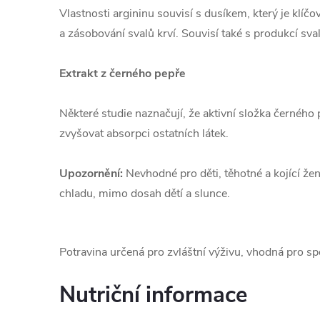
Vlastnosti argininu souvisí s dusíkem, který je klíč
a zásobování svalů krví. Souvisí také s produkcí s
Extrakt z černého pepře
Některé studie naznačují, že aktivní složka černéh
zvyšovat absorpci ostatních látek.
Upozornění:
Nevhodné pro děti, těhotné a kojící že
chladu, mimo dosah dětí a slunce.
Potravina určená pro zvláštní výživu, vhodná pro sp
Nutriční informace