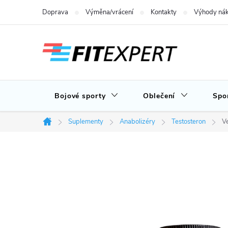
Přejít
Doprava
Výměna/vrácení
Kontakty
Výhody nák
na
obsah
Bojové sporty
Oblečení
Spo
Suplementy
Anabolizéry
Testosteron
V
Domů