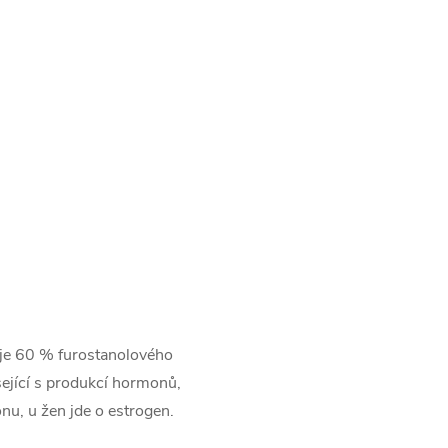
huje 60 % furostanolového
sející s produkcí hormonů,
u, u žen jde o estrogen.