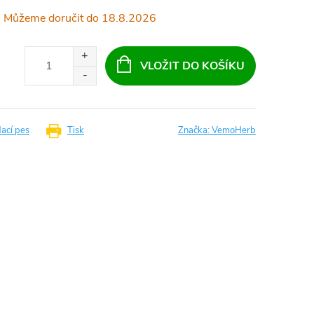
18.8.2026
VLOŽIT DO KOŠÍKU
dací pes
Tisk
Značka:
VemoHerb