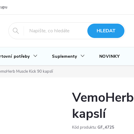
upu u nás
Hodnocení obchodu
Novinky
Blog
HLEDAT
rtovní potřeby
Suplementy
NOVINKY
emoHerb Muscle Kick 90 kapslí
VemoHerb 
kapslí
Kód produktu:
GF_4725