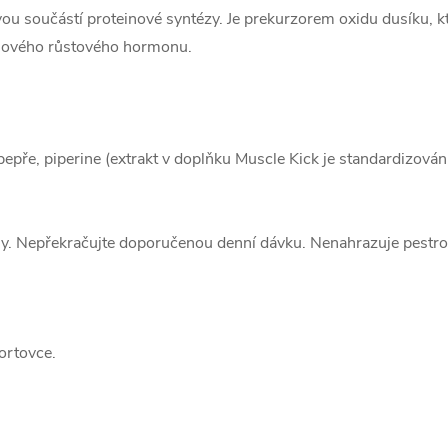
ovou součástí proteinové syntézy. Je prekurzorem oxidu dusíku, kt
valového růstového hormonu.
o pepře, piperine (extrakt v doplňku Muscle Kick je standardizo
ny. Nepřekračujte doporučenou denní dávku. Nenahrazuje pestrou
ortovce.