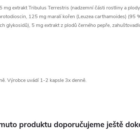
 mg extrakt Tribulus Terrestris (nadzemní části rostliny a plo
protodioscin, 125 mg maralí kořen (Leuzea carthamoides) (95 
ch glykosidů), 5 mg extrakt z plodů černého pepře, zahušťovadl
nně. Výrobce uvádí 1-2 kapsle 3x denně.
muto produktu doporučujeme ještě dok