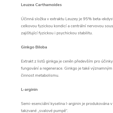
Leuzea Carthamoides
Účinná složka v extraktu Leuzey je 95% beta-ekdyste
celkovou fyzickou kondicí a centrální nervovou sou
zajišťující fyzickou i psychickou stabilitu.
Ginkgo Biloba
Extrakt z listů ginkga je ceněn především pro účinky
fungování a regenerace. Ginkgo je také významným a
činnost metabolismu.
L-arginin
Semi-esenciální kyselina l-arginin je produkována v 
takzvané „svalové pumpě“.