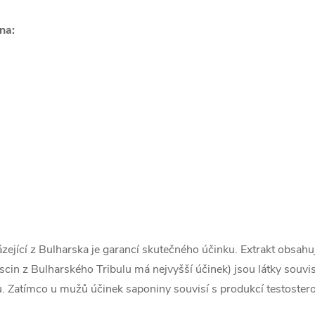
na:
ázející z Bulharska je garancí skutečného účinku. Extrakt obsa
cin z Bulharského Tribulu má nejvyšší účinek) jsou látky souvi
 Zatímco u mužů účinek saponiny souvisí s produkcí testosteron