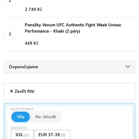
2 749 Kč
Ponožky Venum UFC Authentic Fight Week Unisex
Performance - Khaki (2 páry)
449 Kč
Ř
Doporučujeme
a
Nejlevnější
V
✕ Zavřít filtr
Nejdražší
z
ý
Nejprodávanější
e
DOSTUPNOST
p
Abecedně
Vše
Na skladě
n
VELIKOST
i
XXL
EUR 37-39
(1)
(2)