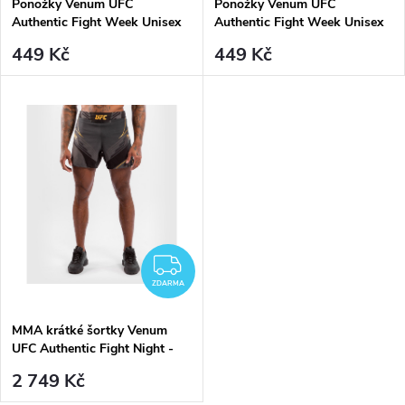
Ponožky Venum UFC
Ponožky Venum UFC
Authentic Fight Week Unisex
Authentic Fight Week Unisex
Performance - Black (2 páry)
Performance - Khaki (2 páry)
449 Kč
449 Kč
ZDARMA
ZDARMA
MMA krátké šortky Venum
UFC Authentic Fight Night -
Champion
2 749 Kč