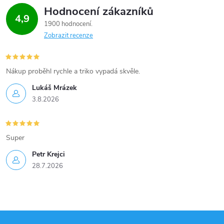
v
Hodnocení zákazníků
4,9
k
1900 hodnocení
Zobrazit recenze
y
v
Nákup proběhl rychle a triko vypadá skvěle.
ý
Lukáš Mrázek
p
3.8.2026
i
Super
s
Petr Krejci
u
28.7.2026