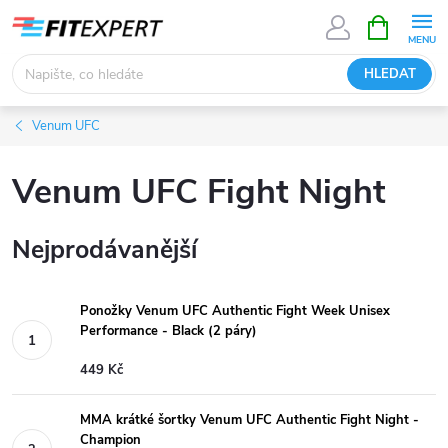
Přejít
NÁKUPNÍ
KOŠÍK
na
obsah
HLEDAT
Venum UFC
Venum UFC Fight Night
Nejprodávanější
Ponožky Venum UFC Authentic Fight Week Unisex
Performance - Black (2 páry)
449 Kč
MMA krátké šortky Venum UFC Authentic Fight Night -
Champion