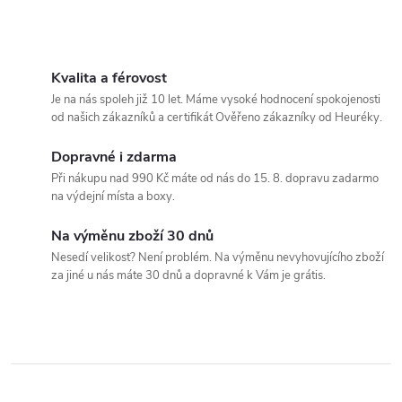
O
v
Kvalita a férovost
Je na nás spoleh již 10 let. Máme vysoké hodnocení spokojenosti
l
od našich zákazníků a certifikát Ověřeno zákazníky od Heuréky.
á
Dopravné i zdarma
Při nákupu nad 990 Kč máte od nás do 15. 8. dopravu zadarmo
d
na výdejní místa a boxy.
a
Na výměnu zboží 30 dnů
c
Nesedí velikost? Není problém. Na výměnu nevyhovujícího zboží
za jiné u nás máte 30 dnů a dopravné k Vám je grátis.
í
p
r