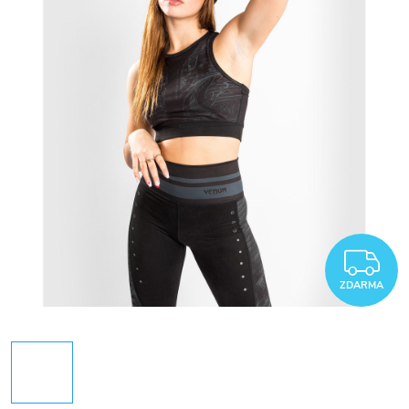
Z
ZDARMA