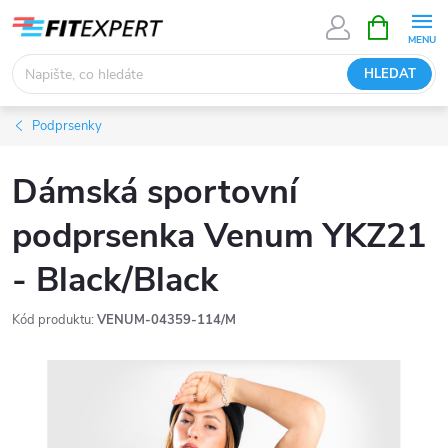
Přejít
NÁKUPNÍ
KOŠÍK
na
obsah
HLEDAT
Podprsenky
Dámská sportovní
podprsenka Venum YKZ21
- Black/Black
Kód produktu:
VENUM-04359-114/M