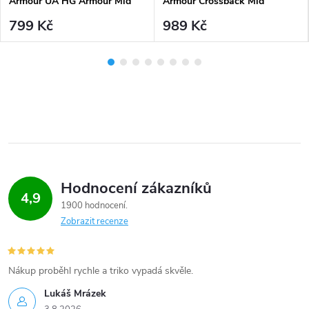
Armour UA HG Armour Mid
Armour Crossback Mid
Padless-GRY - šedá
Heather Bra-PNK - růžová
799 Kč
989 Kč
Planet
Hodnocení zákazníků
4,9
1900 hodnocení
Zobrazit recenze
Nákup proběhl rychle a triko vypadá skvěle.
Lukáš Mrázek