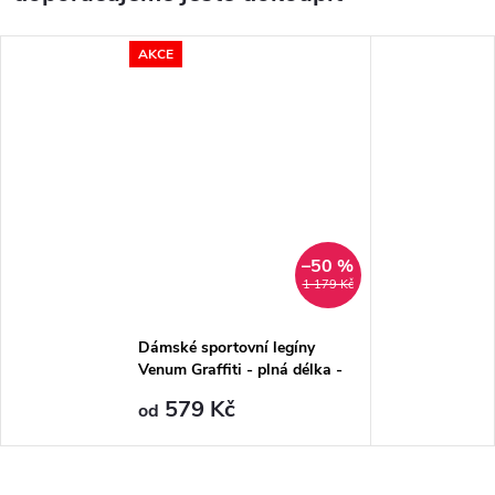
AKCE
–50 %
1 179 Kč
Dámské sportovní legíny
Venum Graffiti - plná délka -
Aqua
579 Kč
od