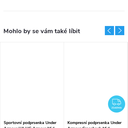
DARMA
Z
ZDARMA
Sportovní podprsenka Under
Kompresní podprsenka Under