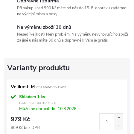
Dopravné i zdarma
Při nákupu nad 990 Kč máte od nás do 15. 8. dopravu zadarmo
na výdejní místa a boxy.
Na výměnu zboží 30 dnů
Nesedí velikost? Není problém. Na výměnu nevyhovujícího zboží
za jiné u nás máte 30 dnů a dopravné k Vám je grátis.
Velikost: M
VENUM-04359-114/M
Skladem
1 ks
EAN:
3611441637624
Můžeme doručit do
10.8.2026
979 Kč
809 Kč bez DPH