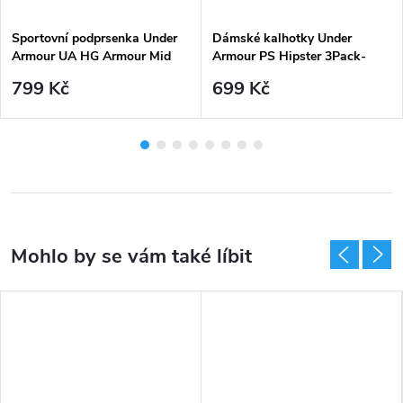
Sportovní podprsenka Under
Dámské kalhotky Under
Armour UA HG Armour Mid
Armour PS Hipster 3Pack-
Padless-PNK - růžová
BRN - béžové
799 Kč
699 Kč