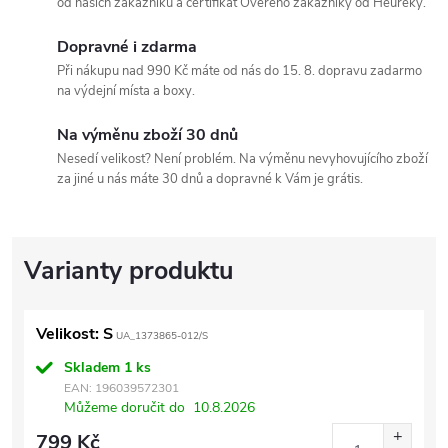
od našich zákazníků a certifikát Ověřeno zákazníky od Heuréky.
Dopravné i zdarma
Při nákupu nad 990 Kč máte od nás do 15. 8. dopravu zadarmo
na výdejní místa a boxy.
Na výměnu zboží 30 dnů
Nesedí velikost? Není problém. Na výměnu nevyhovujícího zboží
za jiné u nás máte 30 dnů a dopravné k Vám je grátis.
Velikost: S
UA_1373865-012/S
Skladem
1 ks
EAN:
196039572301
Můžeme doručit do
10.8.2026
799 Kč