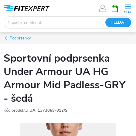
Přejít
NÁKUPNÍ
KOŠÍK
na
obsah
HLEDAT
Podprsenky
Sportovní podprsenka
Under Armour UA HG
Armour Mid Padless-GRY
- šedá
Kód produktu:
UA_1373865-012/S