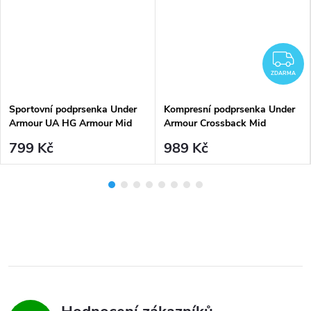
DARMA
Z
ZDARMA
Sportovní podprsenka Under
Kompresní podprsenka Under
Armour UA HG Armour Mid
Armour Crossback Mid
Padless-PNK - růžová
Heather Bra-PNK - růžová
799 Kč
989 Kč
Planet