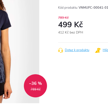
Kód produktu:
VNMUFC-00041-01
789 Kč
499 Kč
412 Kč bez DPH
Měrná
cena:
Dotaz k produktu
Hlí
–36 %
789 Kč