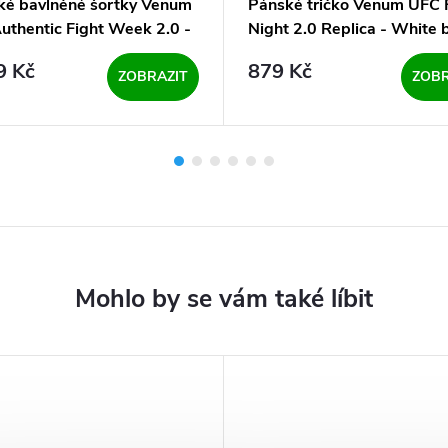
é bavlněné šortky Venum
Pánské tričko Venum UFC 
uthentic Fight Week 2.0 -
Night 2.0 Replica - White b
/Sand
9 Kč
879 Kč
ZOBRAZIT
ZOBR