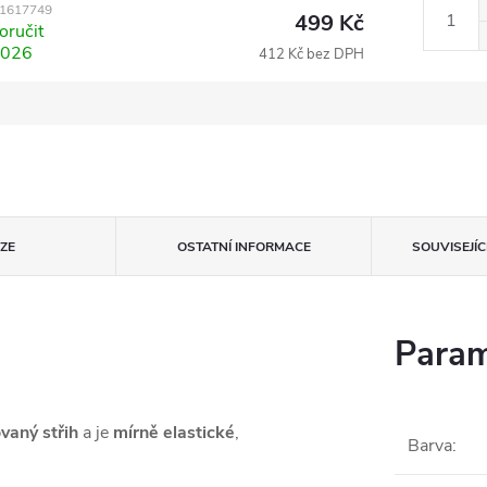
1617749
499 Kč
ručit
2026
412 Kč bez DPH
ZE
OSTATNÍ INFORMACE
SOUVISEJÍ
Param
vaný střih
a je
mírně elastické
,
Barva
: