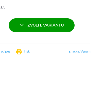
8/L
ZVOLTE VARIANTU
dací pes
Tisk
Značka:
Venum