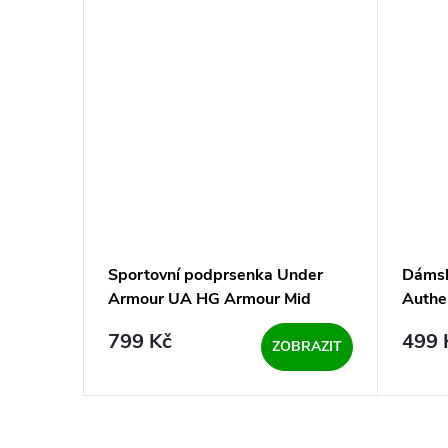
 Armour
Sportovní podprsenka Under
Dámsk
-BLK -
Armour UA HG Armour Mid
Authe
Padless-GRY - šedá
Blue
799 Kč
499 
BRAZIT
ZOBRAZIT