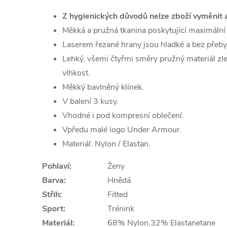
Z hygienických důvodů nelze zboží vyměnit an
Měkká a pružná tkanina poskytující maximální 
Laserem řezané hrany jsou hladké a bez přeby
Lehký, všemi čtyřmi směry pružný materiál zl
vlhkost.
Měkký bavlněný klínek.
V balení 3 kusy.
Vhodné i pod kompresní oblečení.
Vpředu malé logo Under Armour.
Materiál: Nylon / Elastan.
Pohlaví:
Ženy
Barva:
Hnědá
Střih:
Fitted
Sport:
Trénink
Materiál:
68% Nylon,32% Elastanetane