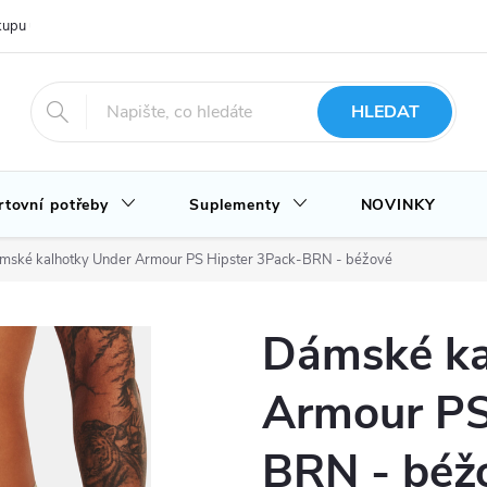
upu u nás
Hodnocení obchodu
Novinky
Blog
HLEDAT
rtovní potřeby
Suplementy
NOVINKY
mské kalhotky Under Armour PS Hipster 3Pack-BRN - béžové
Dámské ka
Armour PS
BRN - béž