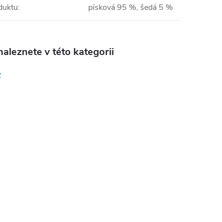
duktu
:
písková 95 %, šedá 5 %
aleznete v této kategorii
y