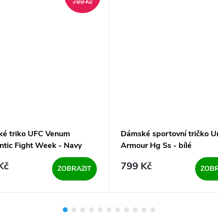
789 Kč
é triko UFC Venum
Dámské sportovní tričko U
ntic Fight Week - Navy
Armour Hg Ss - bílé
Kč
799 Kč
ZOBRAZIT
ZOBR