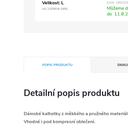
Velikost: L
EAN:
195253
Můžeme do
UA_1325616-249/L
do
11.8.
POPIS PRODUKTU
DISKU
Detailní popis produktu
Dámské kalhotky z měkkého a pružného materiálu
Vhodné i pod kompresní oblečení.