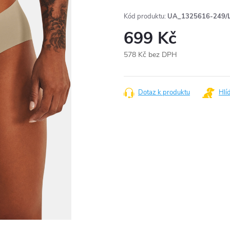
Kód produktu:
UA_1325616-249/
699 Kč
578 Kč bez DPH
Měrná
cena:
Dotaz k produktu
Hlí