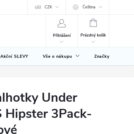
CZK
Čeština
NÁKUPNÍ
KOŠÍK
Prázdný košík
Přihlášení
Akční SLEVY
Vše o nákupu
Značky
lhotky Under
 Hipster 3Pack-
ové