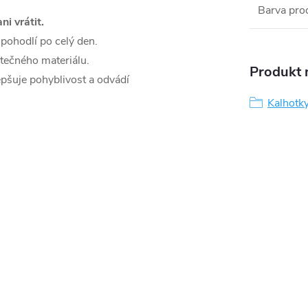
Barva pro
i vrátit.
pohodlí po celý den.
tečného materiálu.
Produkt n
epšuje pohyblivost a odvádí
Kalhotk