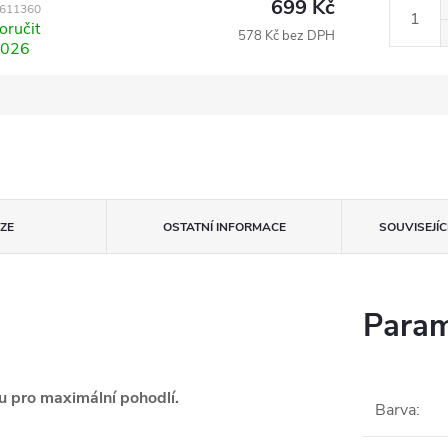
699 Kč
611360
ručit
578 Kč bez DPH
2026
ZE
OSTATNÍ INFORMACE
SOUVISEJÍ
Param
 pro maximální pohodlí.
Barva
: