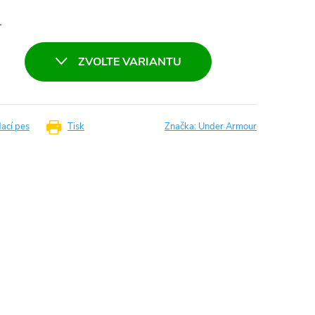
L
ZVOLTE VARIANTU
dací pes
Tisk
Značka:
Under Armour