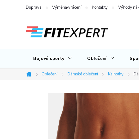
Přejít
Doprava
Výměna/vrácení
Kontakty
Výhody nák
na
obsah
Bojové sporty
Oblečení
Spo
Oblečení
Dámské oblečení
Kalhotky
Dá
Domů