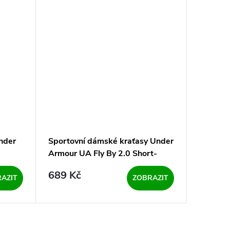
nder
Sportovní dámské kraťasy Under
Dámské 
Armour UA Fly By 2.0 Short-
Nova - 
PNK - růžové
689 Kč
999 K
AZIT
ZOBRAZIT