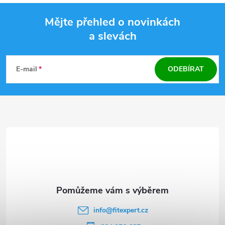
Mějte přehled o novinkách
a slevách
Z
á
E-mail
ODEBÍRAT
p
a
t
í
info
@
fitexpert.cz