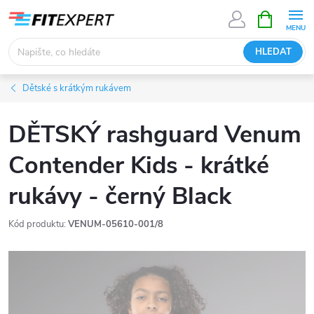
Přejít
NÁKUPNÍ
KOŠÍK
na
obsah
HLEDAT
Dětské s krátkým rukávem
DĚTSKÝ rashguard Venum
Contender Kids - krátké
rukávy - černý Black
Kód produktu:
VENUM-05610-001/8