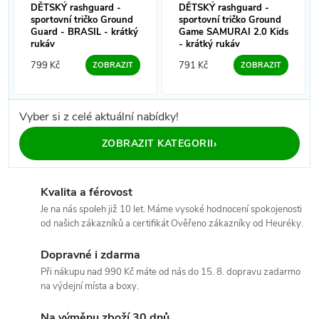
DĚTSKÝ rashguard -
DĚTSKÝ rashguard -
sportovní tričko Ground
sportovní tričko Ground
Guard - BRASIL - krátký
Game SAMURAI 2.0 Kids
rukáv
- krátký rukáv
799 Kč
791 Kč
ZOBRAZIT
ZOBRAZIT
Vyber si z celé aktuální nabídky!
›
ZOBRAZIT KATEGORII
Kvalita a férovost
Je na nás spoleh již 10 let. Máme vysoké hodnocení spokojenosti
od našich zákazníků a certifikát Ověřeno zákazníky od Heuréky.
Dopravné i zdarma
Při nákupu nad 990 Kč máte od nás do 15. 8. dopravu zadarmo
na výdejní místa a boxy.
Na výměnu zboží 30 dnů