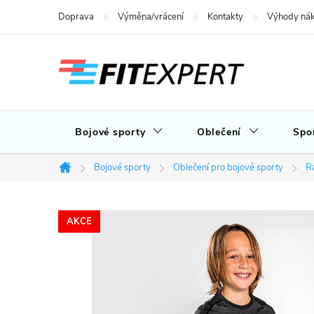
Přejít
Doprava
Výměna/vrácení
Kontakty
Výhody nák
na
obsah
Bojové sporty
Oblečení
Spo
Bojové sporty
Oblečení pro bojové sporty
Ra
Domů
AKCE