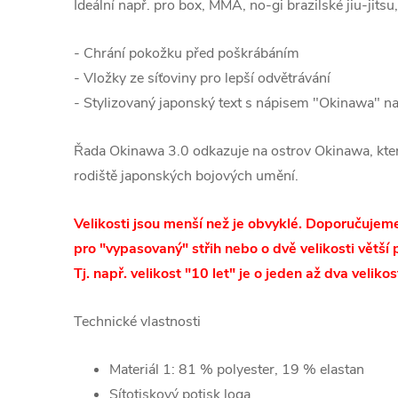
Ideální např. pro box, MMA, no-gi brazilské jiu-jits
- Chrání pokožku před poškrábáním
- Vložky ze síťoviny pro lepší odvětrávání
- Stylizovaný japonský text s nápisem "Okinawa" na 
Řada Okinawa 3.0 odkazuje na ostrov Okinawa, kte
rodiště japonských bojových umění.
Velikosti jsou menší než je obvyklé. Doporučujeme 
pro "vypasovaný" střih nebo o dvě velikosti větší pr
Tj. např. velikost "10 let" je o jeden až dva veliko
Technické vlastnosti
Materiál 1: 81 % polyester, 19 % elastan
Sítotiskový potisk loga