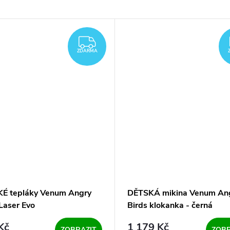
ZDARMA
ZDARMA
É tepláky Venum Angry
DĚTSKÁ mikina Venum An
Laser Evo
Birds klokanka - černá
Kč
1 179 Kč
ZOBRAZIT
ZOBR