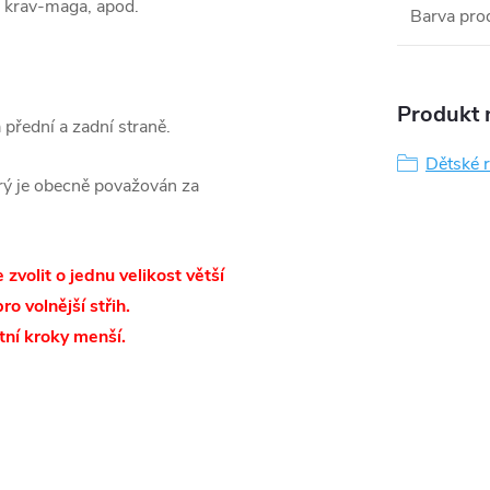
u, krav-maga, apod.
Barva pro
Produkt n
přední a zadní straně.
Dětské 
rý je obecně považován za
zvolit o jednu velikost větší
o volnější střih.
stní kroky menší.