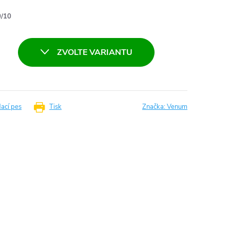
/10
ZVOLTE VARIANTU
dací pes
Tisk
Značka:
Venum