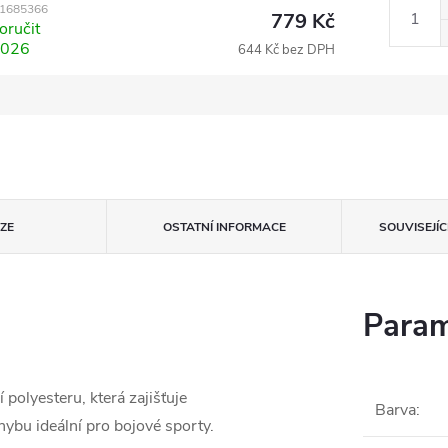
1685366
779 Kč
ručit
2026
644 Kč bez DPH
ZE
OSTATNÍ INFORMACE
SOUVISEJÍ
Param
 polyesteru, která zajišťuje
Barva
:
ybu ideální pro bojové sporty.