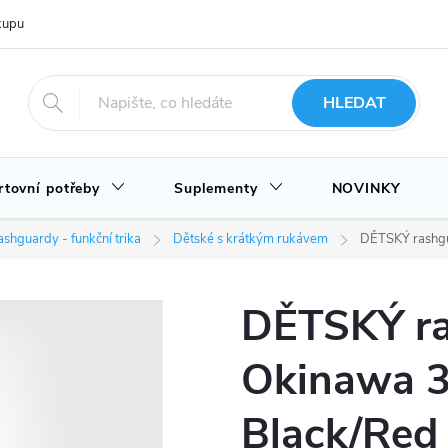
upu u nás
Hodnocení obchodu
Novinky
Blog
HLEDAT
rtovní potřeby
Suplementy
NOVINKY
shguardy - funkční trika
Dětské s krátkým rukávem
DĚTSKÝ rashgu
DĚTSKÝ r
Okinawa 3.
Black/Red