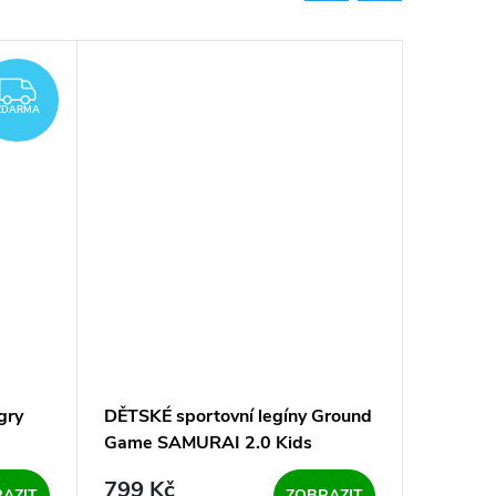
ZDARMA
ZDARMA
gry
DĚTSKÉ sportovní legíny Ground
MMA kr
Game SAMURAI 2.0 Kids
3.0 - B
799 Kč
1 579
AZIT
ZOBRAZIT