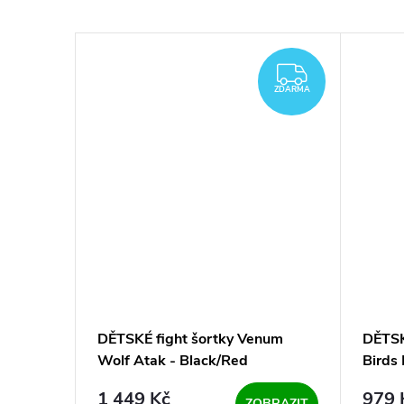
ZDARMA
ZDARMA
ZDARMA
ZDARMA
esní
DĚTSKÉ fight šortky Venum
DĚTSK
0 -
Wolf Atak - Black/Red
Birds 
1 449 Kč
979 
BRAZIT
ZOBRAZIT