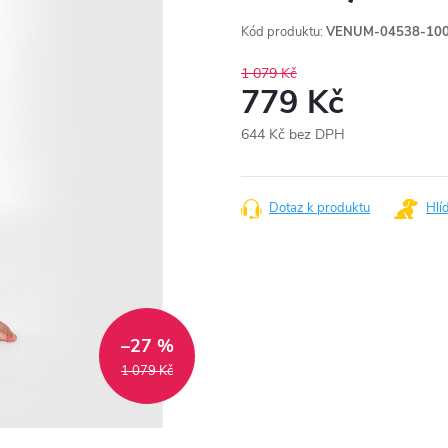
Kód produktu:
VENUM-04538-100
1 079 Kč
779 Kč
644 Kč bez DPH
Měrná
cena:
Dotaz k produktu
Hlí
–27 %
1 079 Kč