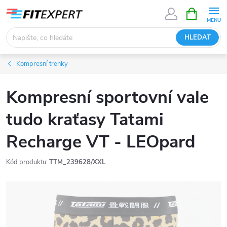
Přejít
NÁKUPNÍ
KOŠÍK
na
obsah
HLEDAT
Kompresní trenky
Kompresní sportovní vale
tudo kraťasy Tatami
Recharge VT - LEOpard
Kód produktu:
TTM_239628/XXL