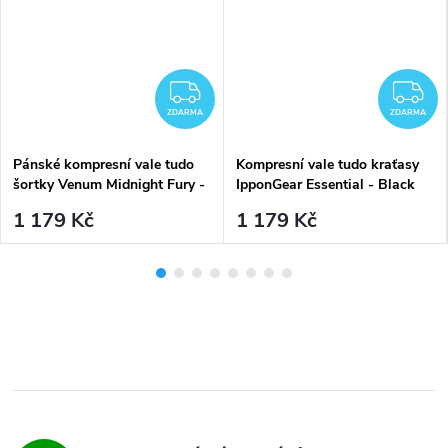
ZDARMA
Z
ZDARMA
ZDARMA
Pánské kompresní vale tudo
Kompresní vale tudo kraťasy
šortky Venum Midnight Fury -
IpponGear Essential - Black
Black/Grey/Silver
černé
1 179 Kč
1 179 Kč