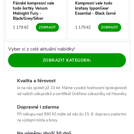
Pánské kompresní vale
Kompresní vale tudo
tudo šortky Venum
kraťasy IpponGear
Midnight Fury -
Essential - Black černé
Black/Grey/Silver
1 179 Kč
1 179 Kč
ZOBRAZIT
ZOBRAZIT
Vyber si z celé aktuální nabídky!
›
ZOBRAZIT KATEGORII
Kvalita a férovost
Je na nás spoleh již 10 let. Máme vysoké hodnocení spokojenosti
od našich zákazníků a certifikát Ověřeno zákazníky od Heuréky.
Dopravné i zdarma
Při nákupu nad 990 Kč máte od nás do 15. 8. dopravu zadarmo
na výdejní místa a boxy.
Na výměnu zboží 30 dnů