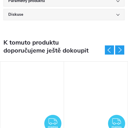
Parametry produktu
80 % polyester
Diskuse
20% spandex
K tomuto produktu
doporučujeme ještě dokoupit
ZDARMA
Z
ZDARMA
ZDARMA