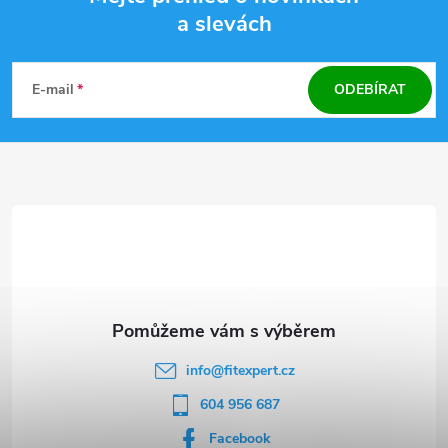
a slevách
Z
á
E-mail
ODEBÍRAT
p
a
t
í
info
@
fitexpert.cz
604 956 687
Facebook