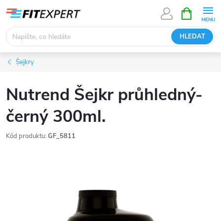
Přejít
NÁKUPNÍ
KOŠÍK
na
obsah
HLEDAT
Šejkry
Nutrend Šejkr průhledný-
černý 300ml.
Kód produktu:
GF_5811