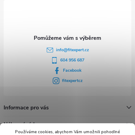
t
í
info
@
fitexpert.cz
604 956 687
Facebook
fitexpertcz
Informace pro vás
Nákupní rádce
Používáme cookies, abychom Vám umožnili pohodlné