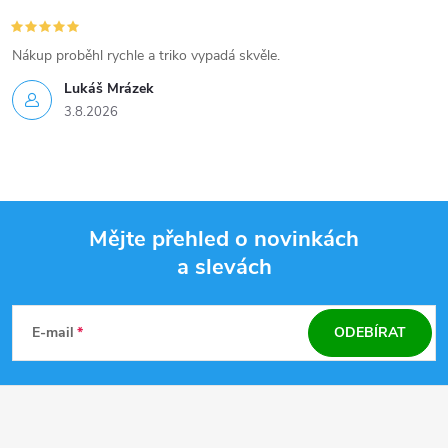
Nákup proběhl rychle a triko vypadá skvěle.
Lukáš Mrázek
3.8.2026
Mějte přehled o novinkách
a slevách
Z
á
E-mail
ODEBÍRAT
p
a