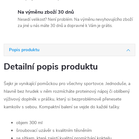
Na výměnu zboží 30 dnů
Nesedí velikost? Není problém. Na výměnu nevyhovujícího zboží
za jiné u nás máte 30 dnů a dopravné k Vám je grátis.
Popis produktu
Detailní popis produktu
Šejkr je vynikající pomůckou pro všechny sportovce. Jednoduše, a
hlavně bez hrudek v něm rozmícháte proteinový nápoj či oblíbený
výživový doplněk v prášku, který si bezproblémově přenesete
kamkoliv s sebou. Kompaktní balení se vejde do každé tašky.
objem 300 ml
šroubovací uzávěr s kvalitním těsněním
se sítkem, které zajistí kvalitní promíchání koktejlu