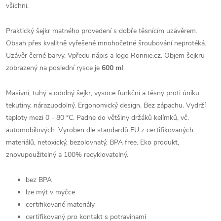
všichni.
Praktický šejkr matného provedení s dobře těsnícím uzávěrem.
Obsah přes kvalitně vyřešené mnohočetné šroubování neprotéká.
Uzávěr černé barvy. Vpředu nápis a logo Ronnie.cz. Objem šejkru
zobrazený na poslední rysce je
600 ml
.
Masivní, tuhý a odolný šejkr, vysoce funkční a těsný proti úniku
tekutiny, nárazuodolný. Ergonomický design. Bez zápachu. Vydrží
teploty mezi 0 - 80 °C. Padne do většiny držáků kelímků, vč.
automobilových. Vyroben dle standardů EU z certifikovaných
materiálů, netoxický, bezolovnatý, BPA free. Eko produkt,
znovupoužitelný a 100% recyklovatelný.
bez BPA
lze mýt v myčce
certifikované materiály
certifikovaný pro kontakt s potravinami