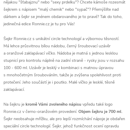
nějakou "šťabajznu" nebo "sexy prdelku"? Chcete kámoše rozesmát
šejkrem s nápisem "malý chemik" nebo "sypač"? Přemýšlíte nad
dárkem a šejkr se jménem obdarovaného je to pravé? Tak do toho,
jedinečná edice Ronnie.cz je tu pro Vás!
Šejkr Ronnie.cz s unikátní circle technologií a výbornou těsností.
Má lehce průsvitnou bílou nádobu, černý šroubovací uzávěr
a oranžové zaklapávací víčko. Nádoba je matná s jednou lesklou
stupnicí pro kontrolu náplně na zadní straně - rysky jsou v rozsahu
100 - 600 ml. Uzávěr je lesklý v kombinaci s matnou úpravou
s mnohočetným šroubováním, takže je zvýšena spolehlivost proti
protečení. Jeho součástí je i poutko. Malé víčko je lesklé, těsně
zaklapávací.
Na šejkru je
kromě Vámi zvoleného nápisu
vpředu také logo
Ronnie.cz v černo-oranžovém provedení.
Objem šejkru je 700 ml.
Šejkr neobsahuje mřížku, ale pro lepší rozmíchání nápoje je obdařen
speciální circle technologií. Šejkr, jehož funkčnost ocení opravdu