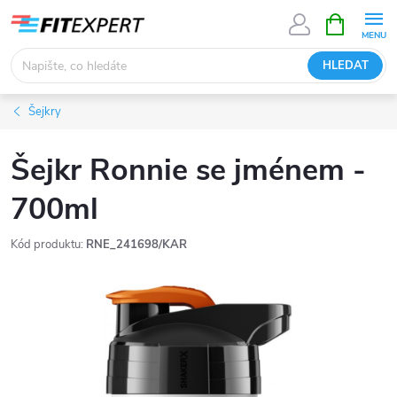
Přejít
NÁKUPNÍ
KOŠÍK
na
obsah
HLEDAT
Šejkry
Šejkr Ronnie se jménem -
700ml
Kód produktu:
RNE_241698/KAR