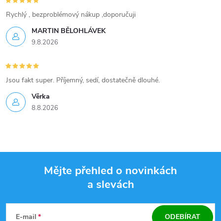
Rychlý , bezproblémový nákup ,doporučuji
MARTIN BĚLOHLÁVEK
9.8.2026
Jsou fakt super. Příjemný, sedí, dostatečně dlouhé.
Věrka
8.8.2026
Mějte přehled o novinkách
a slevách
Z
á
E-mail
ODEBÍRAT