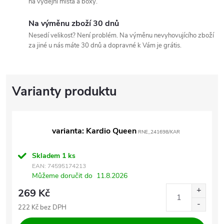
na výdejní místa a boxy.
Na výměnu zboží 30 dnů
Nesedí velikost? Není problém. Na výměnu nevyhovujícího zboží
za jiné u nás máte 30 dnů a dopravné k Vám je grátis.
varianta: Kardio Queen
RNE_241698/KAR
Skladem
1 ks
EAN:
74595174213
Můžeme doručit do
11.8.2026
269 Kč
222 Kč bez DPH