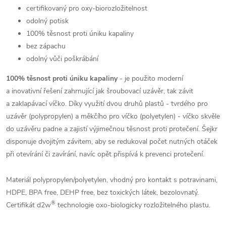
certifikovaný pro oxy-biorozložitelnost
odolný potisk
100% těsnost proti úniku kapaliny
bez zápachu
odolný vůči poškrábání
100% těsnost proti úniku kapaliny
- je použito moderní
a inovativní řešení zahrnující jak šroubovací uzávěr, tak závit
a zaklapávací víčko. Díky využití dvou druhů plastů - tvrdého pro
uzávěr (polypropylen) a měkčího pro víčko (polyetylen) - víčko skvěle
do uzávěru padne a zajistí výjimečnou těsnost proti protečení. Šejkr
disponuje dvojitým závitem, aby se redukoval počet nutných otáček
při otevírání či zavírání, navíc opět přispívá k prevenci protečení.
Materiál polypropylen/polyetylen, vhodný pro kontakt s potravinami,
HDPE, BPA free, DEHP free, bez toxických látek, bezolovnatý.
®
Certifikát d2w
technologie oxo-biologicky rozložitelného plastu.