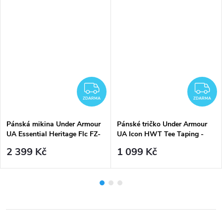
ZDARMA
Z
ZDARMA
ZDARMA
Pánská mikina Under Armour
Pánské tričko Under Armour
UA Essential Heritage Flc FZ-
UA Icon HWT Tee Taping -
BLK - černá
černé
2 399 Kč
1 099 Kč