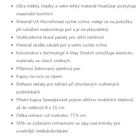
Ultra měkký, hladký a velmi lehký materiál HeatGear poskytuje
maximální komfort.
Materiál UA Microthread rychle schne, nelepí se na pokožku,
při natažení neabsorbuje pot a je recyklovatelný.
Voděvzdorné tkané panely pro větší odolnost.
Materiál skvěle odvádí pot a velmi rychle schne.
Konstrukce s technologií 4-Way Stretch umožňuje elasticitu
materiálu ve všech směrech.
Příjemný žebrovaný úpletový pas.
Kapsy na ruce se zipem.
Reflexní detaily pro běhání při zhoršených světelných
podmínkách.
Přední kapsa Speedpocket pojme většinu mobilních telefonů,
až do velikosti 8 x 15 cm.
Délka nohavic od rozkroku: 77,5 cm.
Střih se zúženými nohavicemi se zipy nad kotníky pro
snadnější oblékání/svlékání.