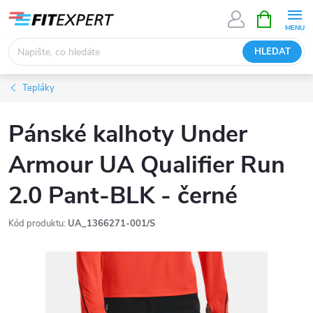
Přejít
NÁKUPNÍ
KOŠÍK
na
obsah
HLEDAT
Tepláky
Pánské kalhoty Under
Armour UA Qualifier Run
2.0 Pant-BLK - černé
Kód produktu:
UA_1366271-001/S