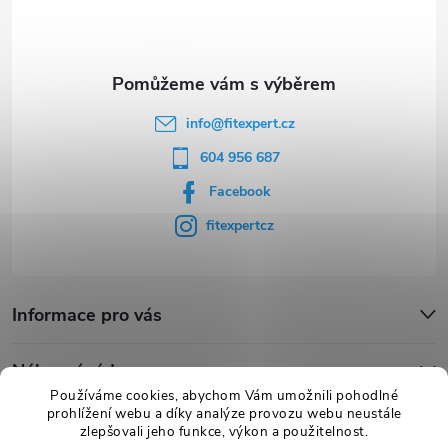
í
info
@
fitexpert.cz
604 956 687
Facebook
fitexpertcz
Informace pro vás
Nákupní rádce
Používáme cookies, abychom Vám umožnili pohodlné
prohlížení webu a díky analýze provozu webu neustále
Novinky
zlepšovali jeho funkce, výkon a použitelnost.