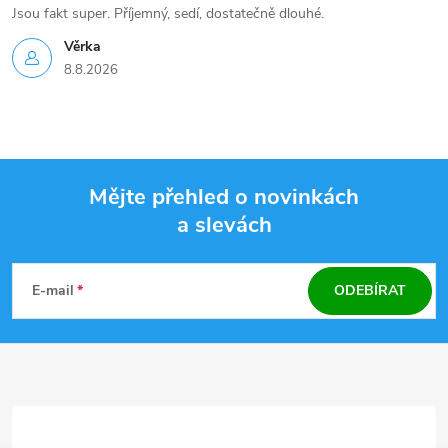
Jsou fakt super. Příjemný, sedí, dostatečně dlouhé.
Věrka
8.8.2026
Mějte přehled o novinkách
a slevách
Z
á
E-mail
ODEBÍRAT
p
a
t