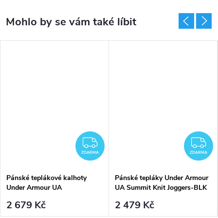
DARMA
ZDARMA
Z
ZDARMA
ZDARMA
Pánské teplákové kalhoty
Pánské tepláky Under Armour
Under Armour UA
UA Summit Knit Joggers-BLK
Unstoppable Brushed Pant-
- černé
2 679 Kč
2 479 Kč
BLK - černé