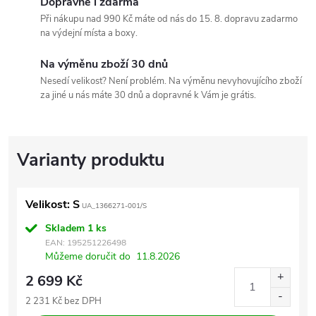
Dopravné i zdarma
Při nákupu nad 990 Kč máte od nás do 15. 8. dopravu zadarmo
na výdejní místa a boxy.
Na výměnu zboží 30 dnů
Nesedí velikost? Není problém. Na výměnu nevyhovujícího zboží
za jiné u nás máte 30 dnů a dopravné k Vám je grátis.
Velikost: S
UA_1366271-001/S
Skladem
1 ks
EAN:
195251226498
Můžeme doručit do
11.8.2026
2 699 Kč
2 231 Kč bez DPH